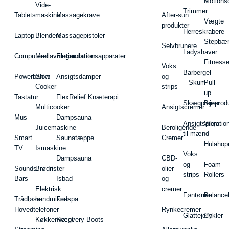
Motions
Vide-
Trimmer
Tablets
maskine
Massagekrave
After-sun
Vægte
produkter
Herreskrabere
Laptop
Blendere
Massagepistoler
Stepbæ
Selvbrunere
Ladyshaver
Computere
Madlavningsrobotter
Elstimulationsapparater
Fitnesse
Voks
Barbergel
Powerbanks
Slow
Ansigtsdamper
og
– Skum
Pull-
Cooker
strips
up
Tastatur
FlexRelief Knæterapi
Skægplejeprodu
Barer
Multicooker
Ansigtscremer
Mus
Dampsauna
Ansigtspleje
Vibratio
Juicemaskine
Beroligende
til mænd
Smart
Saunatæppe
Cremer
Hulahop
TV
Ismaskine
Voks
Dampsauna
CBD-
og
Foam
Sounds
Brødrister
olier
strips
Rollers
Bars
Isbad
og
Elektrisk
cremer
Føntørrer
Balance
Trådløse
håndmikser
Fodspa
Hovedtelefoner
Rynkecremer
Glattejern
Cykler
Køkkenvægt
Recovery Boots