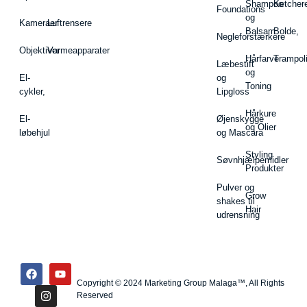
Shampoo
Ketcher
Foundations
og
Kameraer
Luftrensere
Balsam
Bolde,
Negleforstærkere
Objektiver
Varmeapparater
Hårfarve
Trampol
Læbestift
og
El-
og
Toning
cykler,
Lipgloss
Hårkure
El-
Øjenskygge
og Olier
løbehjul
og Mascara
Styling
Søvnhjælpemidler
Produkter
Pulver og
Grow
shakes til
Hair
udrensning
Copyright © 2024 Marketing Group Malaga™, All Rights
Reserved