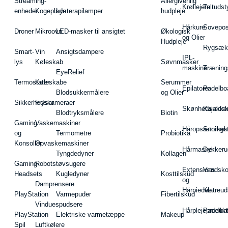
Streaming-
Allergivenlig
Krøllejern
Teltudst
enheder
Kogeplade
Lysterapilamper
hudpleje
Hårkure
Sovepos
Droner
Mikroovn
LED-masker til ansigtet
Økologisk
og Olier
Hudpleje
Rygsæk
Smart-
Vin
Ansigtsdampere
IPL-
lys
Køleskab
Søvnmasker
maskiner
Træning
EyeRelief
Termostater
Køleskabe
Serummer
Epilatorer
Padelbo
Blodsukkermålere
og Olier
Sikkerhedskameraer
Fryser
Skønhedsredsk
Kajakke
Blodtryksmålere
Biotin
Gaming
Vaskemaskiner
Håropsætningst
Snorkel
og
Termometre
Probiotika
Konsoller
Opvaskemaskiner
Hårmasker
Dykkeru
Tyngdedyner
Kollagen
Gaming-
Robotstøvsugere
Extensions
Vandsk
Headsets
Kugledyner
Kosttilskud
og
Damprensere
Hårpieces
Klatreud
PlayStation
Varmepuder
Fibertilskud
Vinduespudsere
Hårplejeprodukt
Padelba
PlayStation
Elektriske varmetæppe
Makeup
Spil
Luftkølere