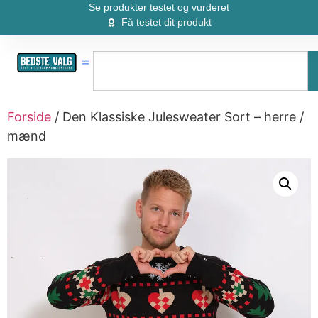
Se produkter testet og vurderet
Få testet dit produkt
Forside
/ Den Klassiske Julesweater Sort – herre /
mænd