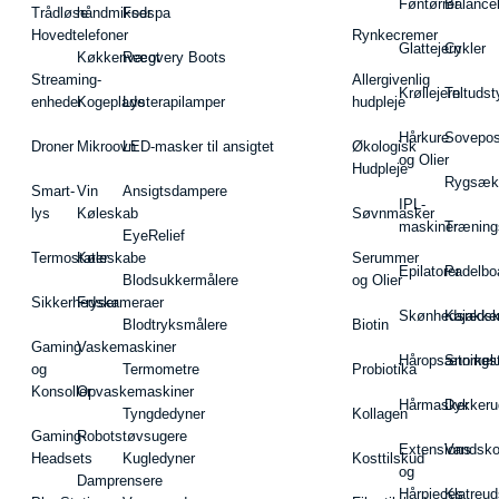
Føntørrer
Balance
Trådløse
håndmikser
Fodspa
Hovedtelefoner
Rynkecremer
Glattejern
Cykler
Køkkenvægt
Recovery Boots
Streaming-
Allergivenlig
Krøllejern
Teltudst
enheder
Kogeplade
Lysterapilamper
hudpleje
Hårkure
Sovepos
Droner
Mikroovn
LED-masker til ansigtet
Økologisk
og Olier
Hudpleje
Rygsæk
Smart-
Vin
Ansigtsdampere
IPL-
lys
Køleskab
Søvnmasker
maskiner
Træning
EyeRelief
Termostater
Køleskabe
Serummer
Epilatorer
Padelbo
Blodsukkermålere
og Olier
Sikkerhedskameraer
Fryser
Skønhedsredsk
Kajakke
Blodtryksmålere
Biotin
Gaming
Vaskemaskiner
Håropsætningst
Snorkel
og
Termometre
Probiotika
Konsoller
Opvaskemaskiner
Hårmasker
Dykkeru
Tyngdedyner
Kollagen
Gaming-
Robotstøvsugere
Extensions
Vandsk
Headsets
Kugledyner
Kosttilskud
og
Damprensere
Hårpieces
Klatreud