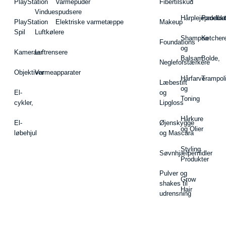
PlayStation
Varmepuder
Fibertilskud
Vinduespudsere
Hårplejeprodukt
Padelba
PlayStation
Elektriske varmetæppe
Makeup
Spil
Luftkølere
Shampoo
Ketcher
Foundations
og
Kameraer
Luftrensere
Balsam
Bolde,
Negleforstærkere
Objektiver
Varmeapparater
Hårfarve
Trampol
Læbestift
og
El-
og
Toning
cykler,
Lipgloss
Hårkure
El-
Øjenskygge
og Olier
løbehjul
og Mascara
Styling
Søvnhjælpemidler
Produkter
Pulver og
Grow
shakes til
Hair
udrensning