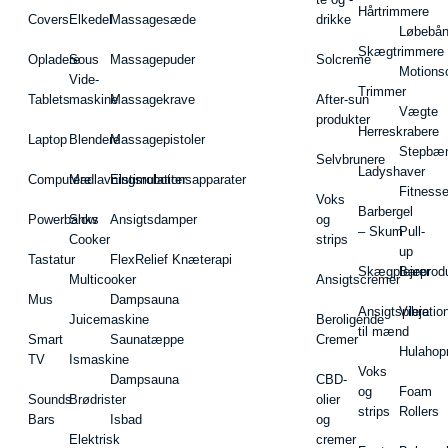
Hårtrimmere
Covers
Elkedel
Massagesæde
drikke
Løbebå
Skægtrimmere
Opladere
Sous
Massagepuder
Solcreme
Motions
Vide-
Trimmer
Tablets
maskine
Massagekrave
After-sun
Vægte
produkter
Herreskrabere
Laptop
Blendere
Massagepistoler
Stepbæ
Selvbrunere
Ladyshaver
Computere
Madlavningsrobotter
Elstimulationsapparater
Fitnesse
Voks
Barbergel
Powerbanks
Slow
Ansigtsdamper
og
– Skum
Pull-
Cooker
strips
up
Tastatur
FlexRelief Knæterapi
Skægplejeprodu
Barer
Multicooker
Ansigtscremer
Mus
Dampsauna
Ansigtspleje
Vibratio
Juicemaskine
Beroligende
til mænd
Smart
Saunatæppe
Cremer
Hulahop
TV
Ismaskine
Voks
Dampsauna
CBD-
og
Foam
Sounds
Brødrister
olier
strips
Rollers
Bars
Isbad
og
Elektrisk
cremer