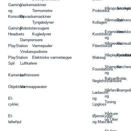
Gaming
Vaskemaskiner
Håropsætningst
Snorkel
og
Termometre
Probiotika
Konsoller
Opvaskemaskiner
Hårmasker
Dykkeru
Tyngdedyner
Kollagen
Gaming-
Robotstøvsugere
Extensions
Vandsk
Headsets
Kugledyner
Kosttilskud
og
Damprensere
Hårpieces
Klatreud
PlayStation
Varmepuder
Fibertilskud
Vinduespudsere
Hårplejeprodukt
Padelba
PlayStation
Elektriske varmetæppe
Makeup
Spil
Luftkølere
Shampoo
Ketcher
Foundations
og
Kameraer
Luftrensere
Balsam
Bolde,
Negleforstærkere
Objektiver
Varmeapparater
Hårfarve
Trampol
Læbestift
og
El-
og
Toning
cykler,
Lipgloss
Hårkure
El-
Øjenskygge
og Olier
løbehjul
og Mascara