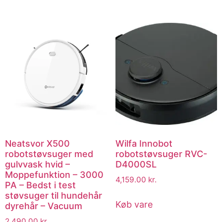
Neatsvor X500
Wilfa Innobot
robotstøvsuger med
robotstøvsuger RVC-
gulvvask hvid –
D4000SL
Moppefunktion – 3000
4,159.00
kr.
PA – Bedst i test
støvsuger til hundehår
Køb vare
dyrehår – Vacuum
2,490.00
kr.