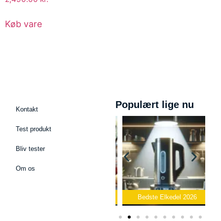
Køb vare
Populært lige nu
Kontakt
Test produkt
Bliv tester
Om os
fon
Bedste Toaster 2026
Bedste Elkedel 2026