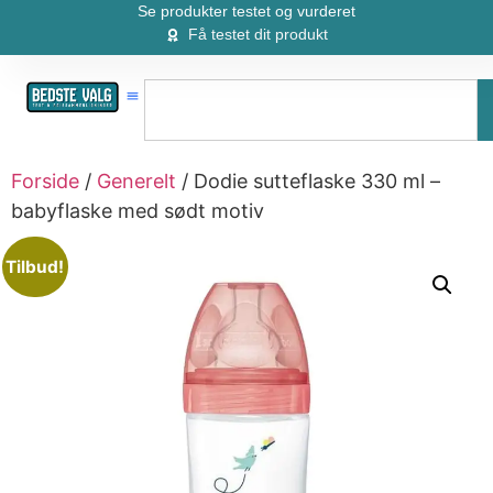
Se produkter testet og vurderet
Få testet dit produkt
Forside
/
Generelt
/ Dodie sutteflaske 330 ml –
babyflaske med sødt motiv
Tilbud!