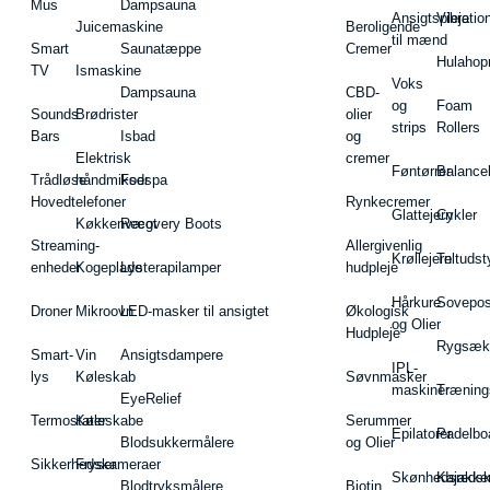
Mus
Dampsauna
Ansigtspleje
Vibratio
Juicemaskine
Beroligende
til mænd
Smart
Saunatæppe
Cremer
Hulahop
TV
Ismaskine
Voks
Dampsauna
CBD-
og
Foam
Sounds
Brødrister
olier
strips
Rollers
Bars
Isbad
og
Elektrisk
cremer
Føntørrer
Balance
Trådløse
håndmikser
Fodspa
Hovedtelefoner
Rynkecremer
Glattejern
Cykler
Køkkenvægt
Recovery Boots
Streaming-
Allergivenlig
Krøllejern
Teltudst
enheder
Kogeplade
Lysterapilamper
hudpleje
Hårkure
Sovepos
Droner
Mikroovn
LED-masker til ansigtet
Økologisk
og Olier
Hudpleje
Rygsæk
Smart-
Vin
Ansigtsdampere
IPL-
lys
Køleskab
Søvnmasker
maskiner
Træning
EyeRelief
Termostater
Køleskabe
Serummer
Epilatorer
Padelbo
Blodsukkermålere
og Olier
Sikkerhedskameraer
Fryser
Skønhedsredsk
Kajakke
Blodtryksmålere
Biotin