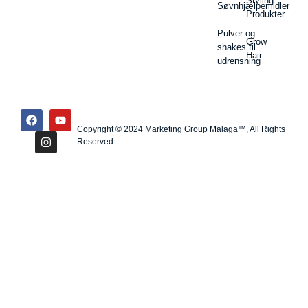
Styling
Søvnhjælpemidler
Produkter
Pulver og
Grow
shakes til
Hair
udrensning
Copyright © 2024 Marketing Group Malaga™, All Rights
Reserved