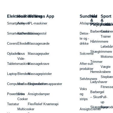
Elektronik
Husholdning
Wellness App
Sundhed
Hår
Sport
&
&
Smartphone
Airfryers
IPL-maskiner
Afslapningste
Plejeproduk
Fritid
Barbermaskiner
Cross
Smartwatches
Kaffemaskiner
Massagestol
Detox-
Trainer
te og -
Hårtrimmere
Covers
Elkedel
Massagesæde
drikke
Løbebå
Skægtrimmere
Opladere
Sous
Massagepuder
Solcreme
Motions
Vide-
Trimmer
Tablets
maskine
Massagekrave
After-sun
Vægte
produkter
Herreskrabere
Laptop
Blendere
Massagepistoler
Stepbæ
Selvbrunere
Ladyshaver
Computere
Madlavningsrobotter
Elstimulationsapparater
Fitnesse
Voks
Barbergel
Powerbanks
Slow
Ansigtsdamper
og
– Skum
Pull-
Cooker
strips
up
Tastatur
FlexRelief Knæterapi
Skægplejeprodu
Barer
Multicooker
Ansigtscremer