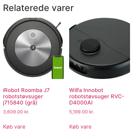
Relaterede varer
iRobot Roomba J7
Wilfa Innobot
robotstøvsuger
robotstøvsuger RVC-
j715840 (grå)
D4000AI
3,609.00
kr.
5,199.00
kr.
Køb vare
Køb vare