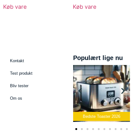
Køb vare
Køb vare
Populært lige nu
Kontakt
Test produkt
Bliv tester
Om os
Bedste Podcast Mikrofon
2026
Bedste Toaster 2026
Bedst