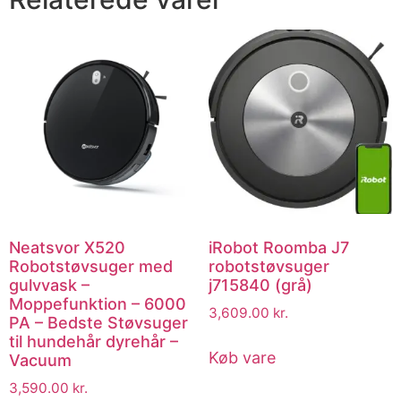
Neatsvor X520
iRobot Roomba J7
Robotstøvsuger med
robotstøvsuger
gulvvask –
j715840 (grå)
Moppefunktion – 6000
3,609.00
kr.
PA – Bedste Støvsuger
til hundehår dyrehår –
Køb vare
Vacuum
3,590.00
kr.