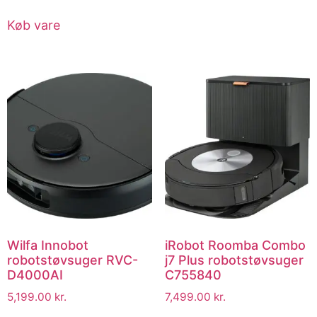
Køb vare
Wilfa Innobot
iRobot Roomba Combo
robotstøvsuger RVC-
j7 Plus robotstøvsuger
D4000AI
C755840
5,199.00
kr.
7,499.00
kr.