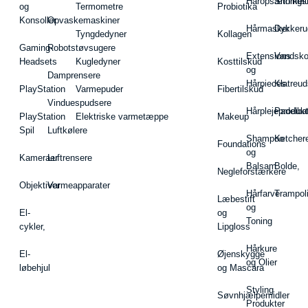
Håropsætningst
Snorkel
og
Termometre
Probiotika
Konsoller
Opvaskemaskiner
Hårmasker
Dykkeru
Tyngdedyner
Kollagen
Gaming-
Robotstøvsugere
Extensions
Vandsk
Headsets
Kugledyner
Kosttilskud
og
Damprensere
Hårpieces
Klatreud
PlayStation
Varmepuder
Fibertilskud
Vinduespudsere
Hårplejeprodukt
Padelba
PlayStation
Elektriske varmetæppe
Makeup
Spil
Luftkølere
Shampoo
Ketcher
Foundations
og
Kameraer
Luftrensere
Balsam
Bolde,
Negleforstærkere
Objektiver
Varmeapparater
Hårfarve
Trampol
Læbestift
og
El-
og
Toning
cykler,
Lipgloss
Hårkure
El-
Øjenskygge
og Olier
løbehjul
og Mascara
Styling
Søvnhjælpemidler
Produkter