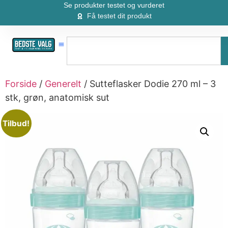
Se produkter testet og vurderet
Få testet dit produkt
Forside
/
Generelt
/ Sutteflasker Dodie 270 ml – 3
stk, grøn, anatomisk sut
Tilbud!