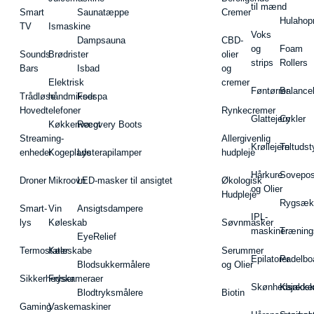
til mænd
Smart
Saunatæppe
Cremer
Hulahop
TV
Ismaskine
Voks
Dampsauna
CBD-
og
Foam
Sounds
Brødrister
olier
strips
Rollers
Bars
Isbad
og
Elektrisk
cremer
Føntørrer
Balance
Trådløse
håndmikser
Fodspa
Hovedtelefoner
Rynkecremer
Glattejern
Cykler
Køkkenvægt
Recovery Boots
Streaming-
Allergivenlig
Krøllejern
Teltudst
enheder
Kogeplade
Lysterapilamper
hudpleje
Hårkure
Sovepos
Droner
Mikroovn
LED-masker til ansigtet
Økologisk
og Olier
Hudpleje
Rygsæk
Smart-
Vin
Ansigtsdampere
IPL-
lys
Køleskab
Søvnmasker
maskiner
Træning
EyeRelief
Termostater
Køleskabe
Serummer
Epilatorer
Padelbo
Blodsukkermålere
og Olier
Sikkerhedskameraer
Fryser
Skønhedsredsk
Kajakke
Blodtryksmålere
Biotin
Gaming
Vaskemaskiner