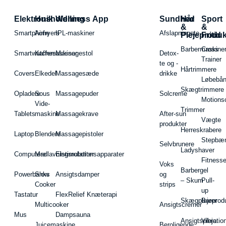
Elektronik
Husholdning
Wellness App
Sundhed
Hår
Sport
&
&
Smartphone
Airfryers
IPL-maskiner
Afslapningste
Plejeproduk
Fritid
Barbermaskiner
Cross
Smartwatches
Kaffemaskiner
Massagestol
Detox-
Trainer
te og -
Hårtrimmere
Covers
Elkedel
Massagesæde
drikke
Løbebå
Skægtrimmere
Opladere
Sous
Massagepuder
Solcreme
Motions
Vide-
Trimmer
Tablets
maskine
Massagekrave
After-sun
Vægte
produkter
Herreskrabere
Laptop
Blendere
Massagepistoler
Stepbæ
Selvbrunere
Ladyshaver
Computere
Madlavningsrobotter
Elstimulationsapparater
Fitnesse
Voks
Barbergel
Powerbanks
Slow
Ansigtsdamper
og
– Skum
Pull-
Cooker
strips
up
Tastatur
FlexRelief Knæterapi
Skægplejeprodu
Barer
Multicooker
Ansigtscremer
Mus
Dampsauna
Ansigtspleje
Vibratio
Juicemaskine
Beroligende