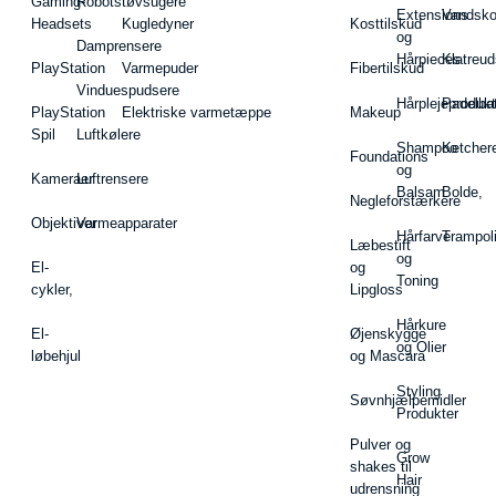
Gaming-
Robotstøvsugere
Extensions
Vandsk
Headsets
Kugledyner
Kosttilskud
og
Damprensere
Hårpieces
Klatreud
PlayStation
Varmepuder
Fibertilskud
Vinduespudsere
Hårplejeprodukt
Padelba
PlayStation
Elektriske varmetæppe
Makeup
Spil
Luftkølere
Shampoo
Ketcher
Foundations
og
Kameraer
Luftrensere
Balsam
Bolde,
Negleforstærkere
Objektiver
Varmeapparater
Hårfarve
Trampol
Læbestift
og
El-
og
Toning
cykler,
Lipgloss
Hårkure
El-
Øjenskygge
og Olier
løbehjul
og Mascara
Styling
Søvnhjælpemidler
Produkter
Pulver og
Grow
shakes til
Hair
udrensning