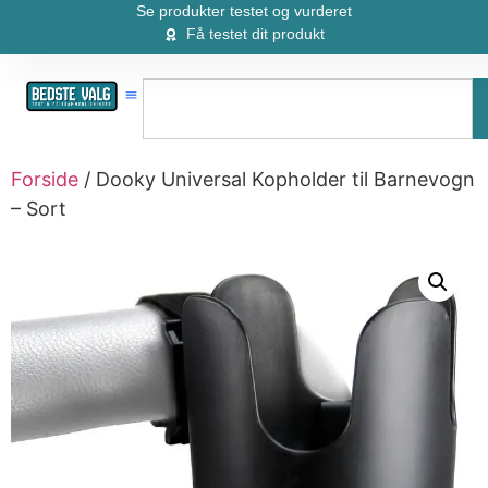
Se produkter testet og vurderet
Få testet dit produkt
Forside
/ Dooky Universal Kopholder til Barnevogn
– Sort