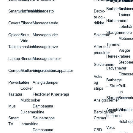
Plejeproduk
Fritid
Barbermaskiner
Cross
Smartwatches
Kaffemaskiner
Massagestol
Detox-
Trainer
te og -
Hårtrimmere
Covers
Elkedel
Massagesæde
drikke
Løbebå
Skægtrimmere
Opladere
Sous
Massagepuder
Solcreme
Motions
Vide-
Trimmer
Tablets
maskine
Massagekrave
After-sun
Vægte
produkter
Herreskrabere
Laptop
Blendere
Massagepistoler
Stepbæ
Selvbrunere
Ladyshaver
Computere
Madlavningsrobotter
Elstimulationsapparater
Fitnesse
Voks
Barbergel
Powerbanks
Slow
Ansigtsdamper
og
– Skum
Pull-
Cooker
strips
up
Tastatur
FlexRelief Knæterapi
Skægplejeprodu
Barer
Multicooker
Ansigtscremer
Mus
Dampsauna
Ansigtspleje
Vibratio
Juicemaskine
Beroligende
til mænd
Smart
Saunatæppe
Cremer
Hulahop
TV
Ismaskine
Voks
Dampsauna
CBD-