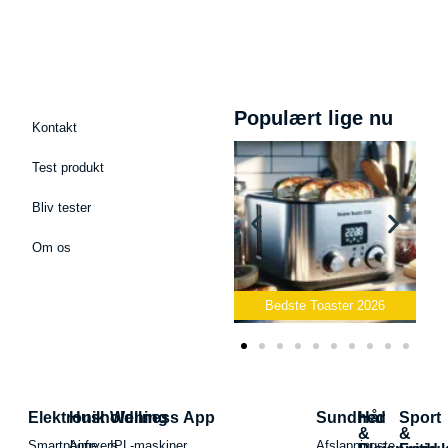
Populært lige nu
Kontakt
Test produkt
Bliv tester
Om os
Bedste Podcast Mikrofon
2026
Bedste Toaster 2026
B
Elektronik
Husholdning
Wellness App
Sundhed
Hår
Sport
&
&
Smartphone
Airfryers
IPL-maskiner
Afslapningste