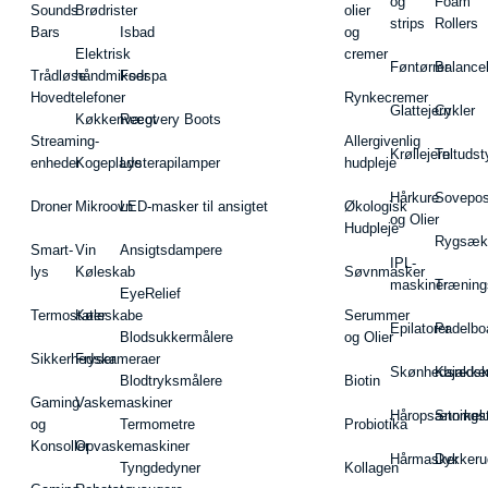
og
Foam
Sounds
Brødrister
olier
strips
Rollers
Bars
Isbad
og
Elektrisk
cremer
Føntørrer
Balance
Trådløse
håndmikser
Fodspa
Hovedtelefoner
Rynkecremer
Glattejern
Cykler
Køkkenvægt
Recovery Boots
Streaming-
Allergivenlig
Krøllejern
Teltudst
enheder
Kogeplade
Lysterapilamper
hudpleje
Hårkure
Sovepos
Droner
Mikroovn
LED-masker til ansigtet
Økologisk
og Olier
Hudpleje
Rygsæk
Smart-
Vin
Ansigtsdampere
IPL-
lys
Køleskab
Søvnmasker
maskiner
Træning
EyeRelief
Termostater
Køleskabe
Serummer
Epilatorer
Padelbo
Blodsukkermålere
og Olier
Sikkerhedskameraer
Fryser
Skønhedsredsk
Kajakke
Blodtryksmålere
Biotin
Gaming
Vaskemaskiner
Håropsætningst
Snorkel
og
Termometre
Probiotika
Konsoller
Opvaskemaskiner
Hårmasker
Dykkeru
Tyngdedyner
Kollagen