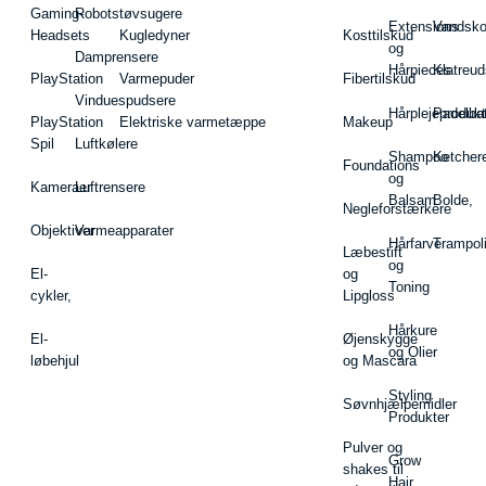
Gaming-
Robotstøvsugere
Extensions
Vandsk
Headsets
Kugledyner
Kosttilskud
og
Damprensere
Hårpieces
Klatreud
PlayStation
Varmepuder
Fibertilskud
Vinduespudsere
Hårplejeprodukt
Padelba
PlayStation
Elektriske varmetæppe
Makeup
Spil
Luftkølere
Shampoo
Ketcher
Foundations
og
Kameraer
Luftrensere
Balsam
Bolde,
Negleforstærkere
Objektiver
Varmeapparater
Hårfarve
Trampol
Læbestift
og
El-
og
Toning
cykler,
Lipgloss
Hårkure
El-
Øjenskygge
og Olier
løbehjul
og Mascara
Styling
Søvnhjælpemidler
Produkter
Pulver og
Grow
shakes til
Hair