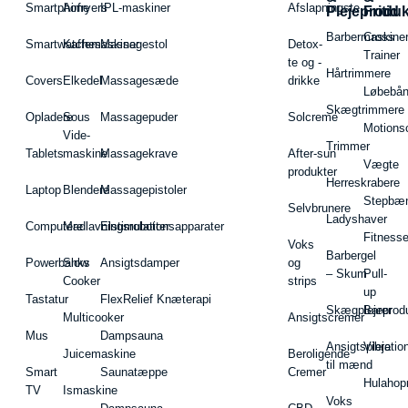
Smartphone
Airfryers
IPL-maskiner
Afslapningste
Plejeproduk
Fritid
Barbermaskiner
Cross
Smartwatches
Kaffemaskiner
Massagestol
Detox-
Trainer
te og -
Hårtrimmere
Covers
Elkedel
Massagesæde
drikke
Løbebå
Skægtrimmere
Opladere
Sous
Massagepuder
Solcreme
Motions
Vide-
Trimmer
Tablets
maskine
Massagekrave
After-sun
Vægte
produkter
Herreskrabere
Laptop
Blendere
Massagepistoler
Stepbæ
Selvbrunere
Ladyshaver
Computere
Madlavningsrobotter
Elstimulationsapparater
Fitnesse
Voks
Barbergel
Powerbanks
Slow
Ansigtsdamper
og
– Skum
Pull-
Cooker
strips
up
Tastatur
FlexRelief Knæterapi
Skægplejeprodu
Barer
Multicooker
Ansigtscremer
Mus
Dampsauna
Ansigtspleje
Vibratio
Juicemaskine
Beroligende
til mænd
Smart
Saunatæppe
Cremer
Hulahop
TV
Ismaskine
Voks