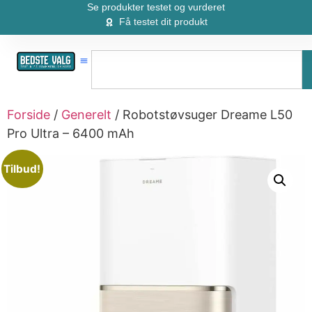
Se produkter testet og vurderet
Få testet dit produkt
Forside
/
Generelt
/ Robotstøvsuger Dreame L50
Pro Ultra – 6400 mAh
Tilbud!