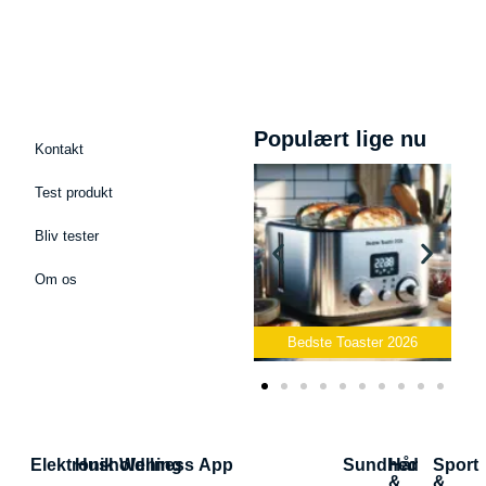
Populært lige nu
Kontakt
Test produkt
Bliv tester
Om os
 Podcast Mikrofon
2026
Bedste Toaster 2026
Bedste Elkedel
Elektronik
Husholdning
Wellness App
Sundhed
Hår
Sport
&
&