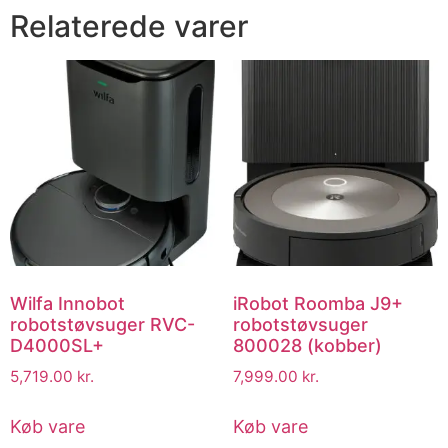
Relaterede varer
Wilfa Innobot
iRobot Roomba J9+
robotstøvsuger RVC-
robotstøvsuger
D4000SL+
800028 (kobber)
5,719.00
kr.
7,999.00
kr.
Køb vare
Køb vare