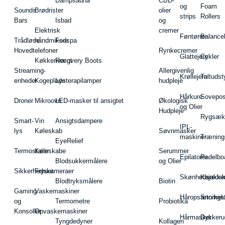
Dampsauna
CBD-
og
Foam
Sounds
Brødrister
olier
strips
Rollers
Bars
Isbad
og
Elektrisk
cremer
Føntørrer
Balance
Trådløse
håndmikser
Fodspa
Hovedtelefoner
Rynkecremer
Glattejern
Cykler
Køkkenvægt
Recovery Boots
Streaming-
Allergivenlig
Krøllejern
Teltudst
enheder
Kogeplade
Lysterapilamper
hudpleje
Hårkure
Sovepos
Droner
Mikroovn
LED-masker til ansigtet
Økologisk
og Olier
Hudpleje
Rygsæk
Smart-
Vin
Ansigtsdampere
IPL-
lys
Køleskab
Søvnmasker
maskiner
Træning
EyeRelief
Termostater
Køleskabe
Serummer
Epilatorer
Padelbo
Blodsukkermålere
og Olier
Sikkerhedskameraer
Fryser
Skønhedsredsk
Kajakke
Blodtryksmålere
Biotin
Gaming
Vaskemaskiner
Håropsætningst
Snorkel
og
Termometre
Probiotika
Konsoller
Opvaskemaskiner
Hårmasker
Dykkeru
Tyngdedyner
Kollagen