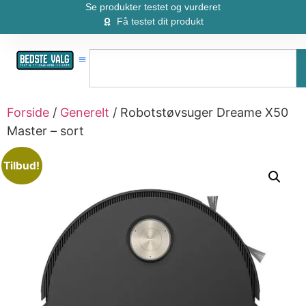
Se produkter testet og vurderet
Få testet dit produkt
Forside
/
Generelt
/ Robotstøvsuger Dreame X50
Master – sort
Tilbud!