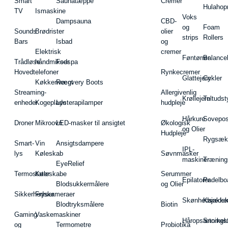
Smart
Saunatæppe
Cremer
Hulahop
TV
Ismaskine
Voks
Dampsauna
CBD-
og
Foam
Sounds
Brødrister
olier
strips
Rollers
Bars
Isbad
og
Elektrisk
cremer
Føntørrer
Balance
Trådløse
håndmikser
Fodspa
Hovedtelefoner
Rynkecremer
Glattejern
Cykler
Køkkenvægt
Recovery Boots
Streaming-
Allergivenlig
Krøllejern
Teltudst
enheder
Kogeplade
Lysterapilamper
hudpleje
Hårkure
Sovepos
Droner
Mikroovn
LED-masker til ansigtet
Økologisk
og Olier
Hudpleje
Rygsæk
Smart-
Vin
Ansigtsdampere
IPL-
lys
Køleskab
Søvnmasker
maskiner
Træning
EyeRelief
Termostater
Køleskabe
Serummer
Epilatorer
Padelbo
Blodsukkermålere
og Olier
Sikkerhedskameraer
Fryser
Skønhedsredsk
Kajakke
Blodtryksmålere
Biotin
Gaming
Vaskemaskiner
Håropsætningst
Snorkel
og
Termometre
Probiotika