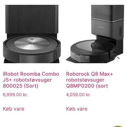
iRobot Roomba Combo
Roborock Q8 Max+
J5+ robotstøvsuger
robotstøvsuger
800025 (Sort)
Q8MP0200 (sort
6,999.00
kr.
4,059.00
kr.
Køb vare
Køb vare