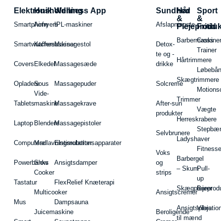
Elektronik
Husholdning
Wellness App
Sundhed
Hår
Sport
&
&
Smartphone
Airfryers
IPL-maskiner
Afslapningste
Plejeproduk
Fritid
Barbermaskiner
Cross
Smartwatches
Kaffemaskiner
Massagestol
Detox-
Trainer
te og -
Hårtrimmere
Covers
Elkedel
Massagesæde
drikke
Løbebå
Skægtrimmere
Opladere
Sous
Massagepuder
Solcreme
Motions
Vide-
Trimmer
Tablets
maskine
Massagekrave
After-sun
Vægte
produkter
Herreskrabere
Laptop
Blendere
Massagepistoler
Stepbæ
Selvbrunere
Ladyshaver
Computere
Madlavningsrobotter
Elstimulationsapparater
Fitnesse
Voks
Barbergel
Powerbanks
Slow
Ansigtsdamper
og
– Skum
Pull-
Cooker
strips
up
Tastatur
FlexRelief Knæterapi
Skægplejeprodu
Barer
Multicooker
Ansigtscremer
Mus
Dampsauna
Ansigtspleje
Vibratio
Juicemaskine
Beroligende
til mænd