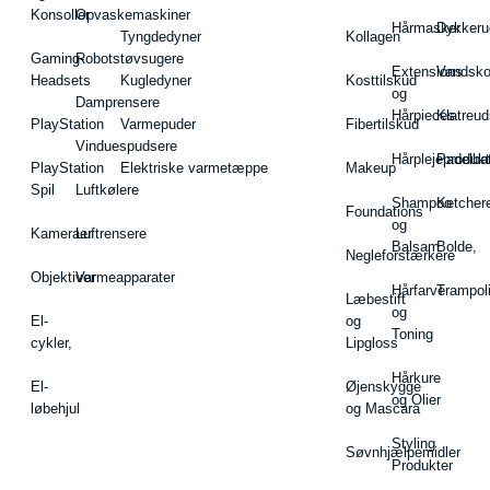
Konsoller
Opvaskemaskiner
Hårmasker
Dykkeru
Tyngdedyner
Kollagen
Gaming-
Robotstøvsugere
Extensions
Vandsk
Headsets
Kugledyner
Kosttilskud
og
Damprensere
Hårpieces
Klatreud
PlayStation
Varmepuder
Fibertilskud
Vinduespudsere
Hårplejeprodukt
Padelba
PlayStation
Elektriske varmetæppe
Makeup
Spil
Luftkølere
Shampoo
Ketcher
Foundations
og
Kameraer
Luftrensere
Balsam
Bolde,
Negleforstærkere
Objektiver
Varmeapparater
Hårfarve
Trampol
Læbestift
og
El-
og
Toning
cykler,
Lipgloss
Hårkure
El-
Øjenskygge
og Olier
løbehjul
og Mascara
Styling
Søvnhjælpemidler
Produkter