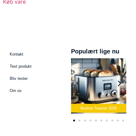
Køb vare
Populært lige nu
Kontakt
Test produkt
Bliv tester
Om os
dcast Mikrofon
2026
Bedste Toaster 2026
Bedste Elkedel 20