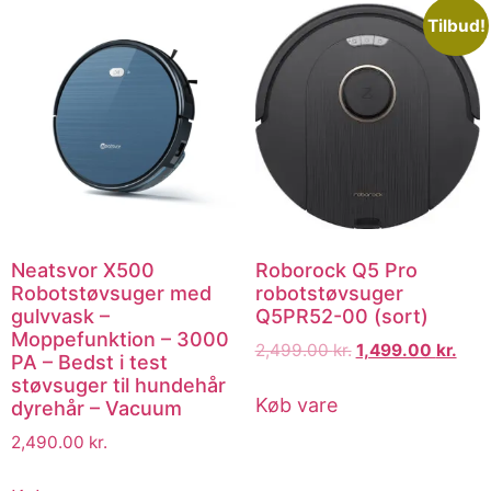
Tilbud!
Neatsvor X500
Roborock Q5 Pro
Robotstøvsuger med
robotstøvsuger
gulvvask –
Q5PR52-00 (sort)
Moppefunktion – 3000
2,499.00
kr.
1,499.00
kr.
PA – Bedst i test
støvsuger til hundehår
Køb vare
dyrehår – Vacuum
2,490.00
kr.