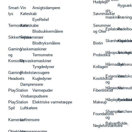
Hudpleje
Rygsæk
Smart-
Vin
Ansigtsdampere
IPL-
lys
Køleskab
Søvnmasker
maskiner
Træning
EyeRelief
Termostater
Køleskabe
Serummer
Epilatorer
Padelbo
Blodsukkermålere
og Olier
Sikkerhedskameraer
Fryser
Skønhedsredsk
Kajakke
Blodtryksmålere
Biotin
Gaming
Vaskemaskiner
Håropsætningst
Snorkel
og
Termometre
Probiotika
Konsoller
Opvaskemaskiner
Hårmasker
Dykkeru
Tyngdedyner
Kollagen
Gaming-
Robotstøvsugere
Extensions
Vandsk
Headsets
Kugledyner
Kosttilskud
og
Damprensere
Hårpieces
Klatreud
PlayStation
Varmepuder
Fibertilskud
Vinduespudsere
Hårplejeprodukt
Padelba
PlayStation
Elektriske varmetæppe
Makeup
Spil
Luftkølere
Shampoo
Ketcher
Foundations
og
Kameraer
Luftrensere
Balsam
Bolde,
Negleforstærkere
Objektiver
Varmeapparater