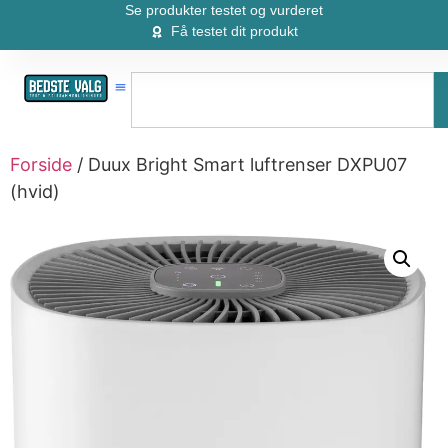
Se produkter testet og vurderet
Få testet dit produkt
Forside
/ Duux Bright Smart luftrenser DXPU07
(hvid)