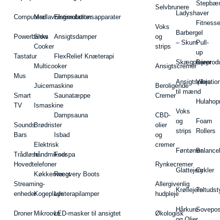
Stepbæ
Selvbrunere
Ladyshaver
Computere
Madlavningsrobotter
Elstimulationsapparater
Fitnesse
Voks
Barbergel
Powerbanks
Slow
Ansigtsdamper
og
– Skum
Pull-
Cooker
strips
up
Tastatur
FlexRelief Knæterapi
Skægplejeprodu
Barer
Multicooker
Ansigtscremer
Mus
Dampsauna
Ansigtspleje
Vibratio
Juicemaskine
Beroligende
til mænd
Smart
Saunatæppe
Cremer
Hulahop
TV
Ismaskine
Voks
Dampsauna
CBD-
og
Foam
Sounds
Brødrister
olier
strips
Rollers
Bars
Isbad
og
Elektrisk
cremer
Føntørrer
Balance
Trådløse
håndmikser
Fodspa
Hovedtelefoner
Rynkecremer
Glattejern
Cykler
Køkkenvægt
Recovery Boots
Streaming-
Allergivenlig
Krøllejern
Teltudst
enheder
Kogeplade
Lysterapilamper
hudpleje
Hårkure
Sovepos
Droner
Mikroovn
LED-masker til ansigtet
Økologisk
og Olier