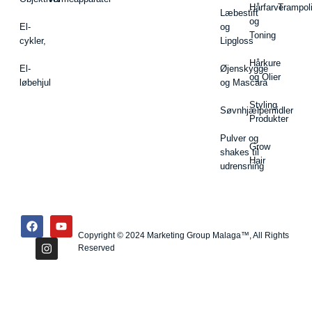
Hårfarve
Trampol
Læbestift
og
El-
og
Toning
cykler,
Lipgloss
Hårkure
El-
Øjenskygge
og Olier
løbehjul
og Mascara
Styling
Søvnhjælpemidler
Produkter
Pulver og
Grow
shakes til
Hair
udrensning
Copyright © 2024 Marketing Group Malaga™, All Rights
Reserved