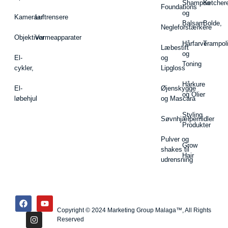
Shampoo
Ketcher
Foundations
og
Kameraer
Luftrensere
Balsam
Bolde,
Negleforstærkere
Objektiver
Varmeapparater
Hårfarve
Trampol
Læbestift
og
El-
og
Toning
cykler,
Lipgloss
Hårkure
El-
Øjenskygge
og Olier
løbehjul
og Mascara
Styling
Søvnhjælpemidler
Produkter
Pulver og
Grow
shakes til
Hair
udrensning
Copyright © 2024 Marketing Group Malaga™, All Rights
Reserved