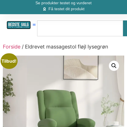
Se produkter testet og vurderet
Få testet dit produkt
Forside
/ Eldrevet massagestol fløjl lysegrøn
Tilbud!