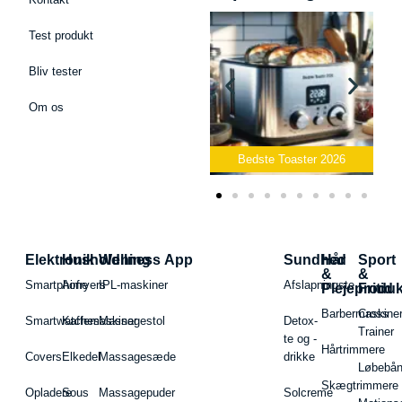
Test produkt
Bliv tester
Om os
Bedste Podcast Mikrofon
2026
Bedste Toaster 2026
Elektronik
Husholdning
Wellness App
Sundhed
Hår
Sport
&
&
Smartphone
Airfryers
IPL-maskiner
Afslapningste
Plejeproduk
Fritid
Barbermaskiner
Cross
Smartwatches
Kaffemaskiner
Massagestol
Detox-
Trainer
te og -
Hårtrimmere
Covers
Elkedel
Massagesæde
drikke
Løbebå
Skægtrimmere
Opladere
Sous
Massagepuder
Solcreme