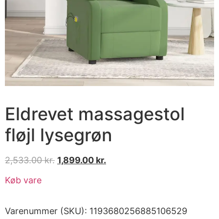
Eldrevet massagestol
fløjl lysegrøn
2,533.00
kr.
1,899.00
kr.
Køb vare
Varenummer (SKU):
1193680256885106529