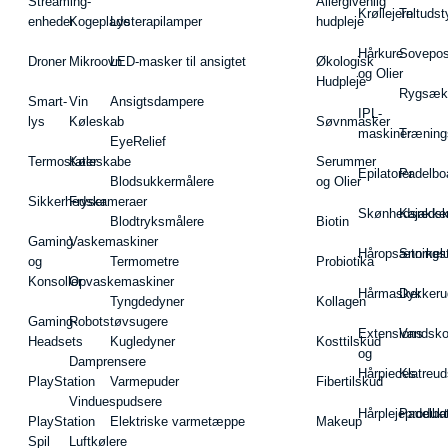
Streaming-
Allergivenlig
Krøllejern
Teltudst
enheder
Kogeplade
Lysterapilamper
hudpleje
Hårkure
Sovepos
Droner
Mikroovn
LED-masker til ansigtet
Økologisk
og Olier
Hudpleje
Rygsæk
Smart-
Vin
Ansigtsdampere
IPL-
lys
Køleskab
Søvnmasker
maskiner
Træning
EyeRelief
Termostater
Køleskabe
Serummer
Epilatorer
Padelbo
Blodsukkermålere
og Olier
Sikkerhedskameraer
Fryser
Skønhedsredsk
Kajakke
Blodtryksmålere
Biotin
Gaming
Vaskemaskiner
Håropsætningst
Snorkel
og
Termometre
Probiotika
Konsoller
Opvaskemaskiner
Hårmasker
Dykkeru
Tyngdedyner
Kollagen
Gaming-
Robotstøvsugere
Extensions
Vandsk
Headsets
Kugledyner
Kosttilskud
og
Damprensere
Hårpieces
Klatreud
PlayStation
Varmepuder
Fibertilskud
Vinduespudsere
Hårplejeprodukt
Padelba
PlayStation
Elektriske varmetæppe
Makeup
Spil
Luftkølere