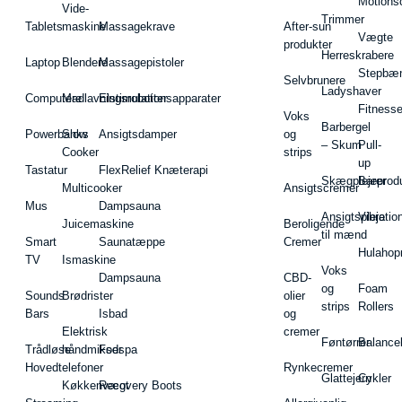
Motions
Vide-
Trimmer
Tablets
maskine
Massagekrave
After-sun
Vægte
produkter
Herreskrabere
Laptop
Blendere
Massagepistoler
Stepbæ
Selvbrunere
Ladyshaver
Computere
Madlavningsrobotter
Elstimulationsapparater
Fitnesse
Voks
Barbergel
Powerbanks
Slow
Ansigtsdamper
og
– Skum
Pull-
Cooker
strips
up
Tastatur
FlexRelief Knæterapi
Skægplejeprodu
Barer
Multicooker
Ansigtscremer
Mus
Dampsauna
Ansigtspleje
Vibratio
Juicemaskine
Beroligende
til mænd
Smart
Saunatæppe
Cremer
Hulahop
TV
Ismaskine
Voks
Dampsauna
CBD-
og
Foam
Sounds
Brødrister
olier
strips
Rollers
Bars
Isbad
og
Elektrisk
cremer
Føntørrer
Balance
Trådløse
håndmikser
Fodspa
Hovedtelefoner
Rynkecremer
Glattejern
Cykler
Køkkenvægt
Recovery Boots