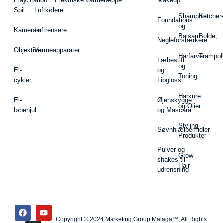
PlayStation
Elektriske varmetæppe
Makeup
Spil
Luftkølere
Shampoo
Ketcher
Foundations
og
Kameraer
Luftrensere
Balsam
Bolde,
Negleforstærkere
Objektiver
Varmeapparater
Hårfarve
Trampol
Læbestift
og
El-
og
Toning
cykler,
Lipgloss
Hårkure
El-
Øjenskygge
og Olier
løbehjul
og Mascara
Styling
Søvnhjælpemidler
Produkter
Pulver og
Grow
shakes til
Hair
udrensning
Copyright © 2024 Marketing Group Malaga™, All Rights