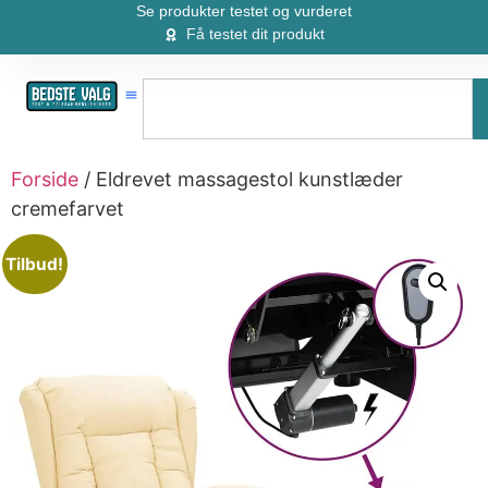
Se produkter testet og vurderet
Få testet dit produkt
Forside
/ Eldrevet massagestol kunstlæder
cremefarvet
Tilbud!