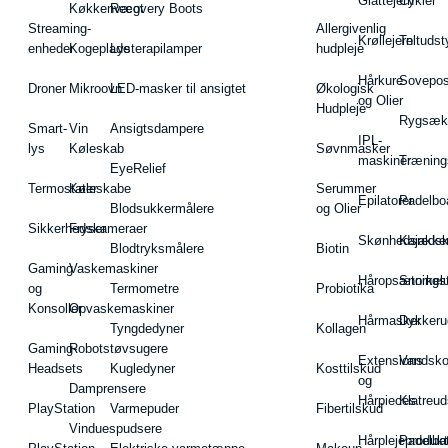
Glattejern
Cykler
Køkkenvægt
Recovery Boots
Streaming-
Allergivenlig
Krøllejern
Teltudst
enheder
Kogeplade
Lysterapilamper
hudpleje
Hårkure
Sovepos
Droner
Mikroovn
LED-masker til ansigtet
Økologisk
og Olier
Hudpleje
Rygsæk
Smart-
Vin
Ansigtsdampere
IPL-
lys
Køleskab
Søvnmasker
maskiner
Træning
EyeRelief
Termostater
Køleskabe
Serummer
Epilatorer
Padelbo
Blodsukkermålere
og Olier
Sikkerhedskameraer
Fryser
Skønhedsredsk
Kajakke
Blodtryksmålere
Biotin
Gaming
Vaskemaskiner
Håropsætningst
Snorkel
og
Termometre
Probiotika
Konsoller
Opvaskemaskiner
Hårmasker
Dykkeru
Tyngdedyner
Kollagen
Gaming-
Robotstøvsugere
Extensions
Vandsk
Headsets
Kugledyner
Kosttilskud
og
Damprensere
Hårpieces
Klatreud
PlayStation
Varmepuder
Fibertilskud
Vinduespudsere
Hårplejeprodukt
Padelba