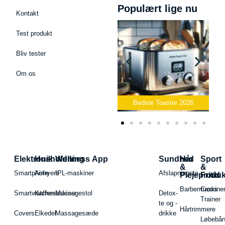
Populært lige nu
Kontakt
Test produkt
Bliv tester
Om os
Bedste Podcast Mikrofon
2026
Bedste Toaster 2026
Elektronik
Husholdning
Wellness App
Sundhed
Hår
Sport
&
&
Smartphone
Airfryers
IPL-maskiner
Afslapningste
Plejeproduk
Fritid
Barbermaskiner
Cross
Smartwatches
Kaffemaskiner
Massagestol
Detox-
Trainer
te og -
Hårtrimmere
Covers
Elkedel
Massagesæde
drikke
Løbebå