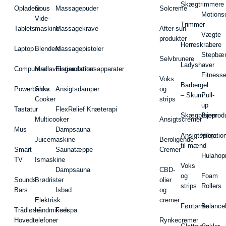
Skægtrimmere
Opladere
Sous
Massagepuder
Solcreme
Motions
Vide-
Trimmer
Tablets
maskine
Massagekrave
After-sun
Vægte
produkter
Herreskrabere
Laptop
Blendere
Massagepistoler
Stepbæ
Selvbrunere
Ladyshaver
Computere
Madlavningsrobotter
Elstimulationsapparater
Fitnesse
Voks
Barbergel
Powerbanks
Slow
Ansigtsdamper
og
– Skum
Pull-
Cooker
strips
up
Tastatur
FlexRelief Knæterapi
Skægplejeprodu
Barer
Multicooker
Ansigtscremer
Mus
Dampsauna
Ansigtspleje
Vibratio
Juicemaskine
Beroligende
til mænd
Smart
Saunatæppe
Cremer
Hulahop
TV
Ismaskine
Voks
Dampsauna
CBD-
og
Foam
Sounds
Brødrister
olier
strips
Rollers
Bars
Isbad
og
Elektrisk
cremer
Føntørrer
Balance
Trådløse
håndmikser
Fodspa
Hovedtelefoner
Rynkecremer