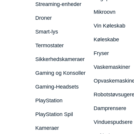
Streaming-enheder
Mikroovn
Droner
Vin Køleskab
Smart-lys
Køleskabe
Termostater
Fryser
Sikkerhedskameraer
Vaskemaskiner
Gaming og Konsoller
Opvaskemaskine
Gaming-Headsets
Robotstøvsuger
PlayStation
Damprensere
PlayStation Spil
Vinduespudsere
Kameraer