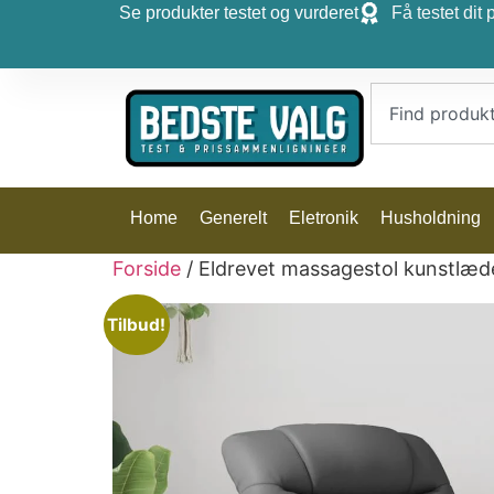
Se produkter testet og vurderet
Få testet dit 
Home
Generelt
Eletronik
Husholdning
Forside
/ Eldrevet massagestol kunstlæd
Tilbud!