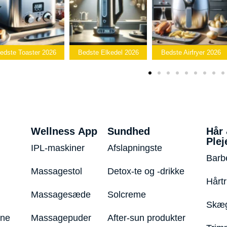
Bedste
Bedste Elkedel 2026
Bedste Airfryer 2026
Popcornmaskin
Wellness App
Sundhed
Hår
Plej
IPL-maskiner
Afslapningste
Barb
Massagestol
Detox-te og -drikke
Hårt
Massagesæde
Solcreme
Skæg
ine
Massagepuder
After-sun produkter