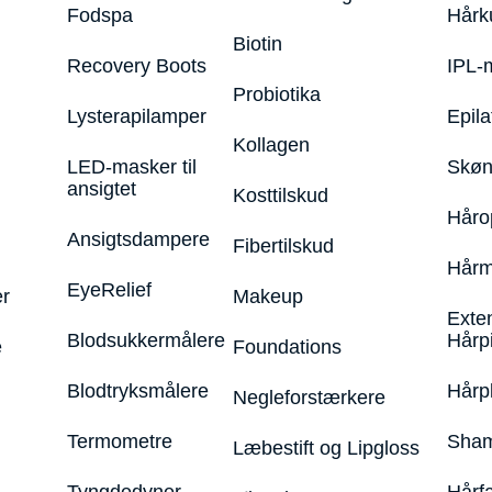
Fodspa
Hårk
Biotin
Recovery Boots
IPL-
Probiotika
Lysterapilamper
Epila
Kollagen
LED-masker til
Skøn
ansigtet
Kosttilskud
Håro
Ansigtsdampere
Fibertilskud
Hårm
EyeRelief
r
Makeup
Exte
Blodsukkermålere
Hårp
e
Foundations
Blodtryksmålere
Hårp
Negleforstærkere
Termometre
Sham
Læbestift og Lipgloss
Tyngdedyner
Hårf