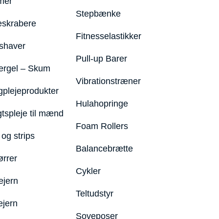
mer
Stepbænke
eskrabere
Fitnesselastikker
shaver
Pull-up Barer
ergel – Skum
Vibrationstræner
plejeprodukter
Hulahopringe
gtspleje til mænd
Foam Rollers
og strips
Balancebrætte
ørrer
Cykler
ejern
Teltudstyr
ejern
Soveposer