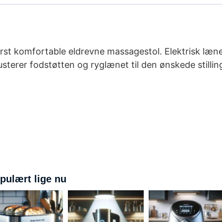
erst komfortable eldrevne massagestol. Elektrisk læn
usterer fodstøtten og ryglænet til den ønskede stilli
pulært lige nu