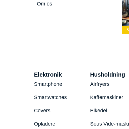
Om os
Bedste Led
Bedste Podcast
Lommelygte 2026
Mikrofon 2026
Bedste Toaster 2026
Elektronik
Husholdning
Smartphone
Airfryers
Smartwatches
Kaffemaskiner
Covers
Elkedel
Opladere
Sous Vide-mask