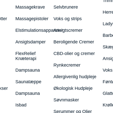
Trim
Massagekrave
Selvbrunere
Herr
tter
Massagepistoler
Voks og strips
Lady
Elstimulationsapparater
Ansigtscremer
Barb
Ansigtsdamper
Beroligende Cremer
Skæg
FlexRelief
CBD-olier og cremer
Knæterapi
Ansi
Rynkecremer
Dampsauna
Voks 
Allergivenlig hudpleje
Saunatæppe
Fønt
kser
Økologisk Hudpleje
Dampsauna
Glatt
Søvnmasker
Isbad
Krøll
Serummer og Olier