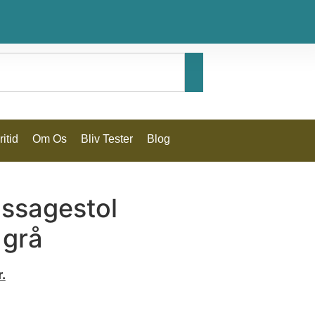
itid
Om Os
Bliv Tester
Blog
assagestol
 grå
r.