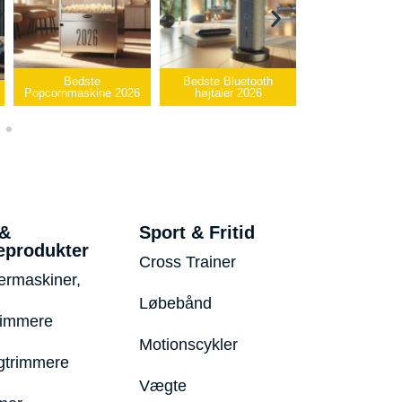
Bedste Bluetooth
Bedste infrarøde
e 2026
højtaler 2026
varmepude 2026
Bedste 
 &
Sport & Fritid
eprodukter
Cross Trainer
ermaskiner,
Løbebånd
rimmere
Motionscykler
trimmere
Vægte