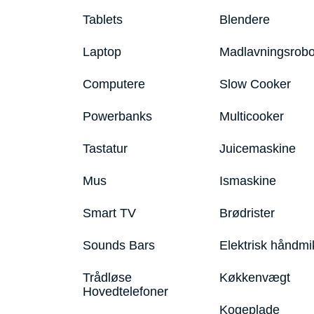
Tablets
Blendere
Laptop
Madlavningsrobo
Computere
Slow Cooker
Powerbanks
Multicooker
Tastatur
Juicemaskine
Mus
Ismaskine
Smart TV
Brødrister
Sounds Bars
Elektrisk håndmi
Trådløse
Køkkenvægt
Hovedtelefoner
Kogeplade