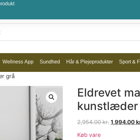
produkt
Wellness App
Sundhed
Hår & Plejeprodukter
Sport & Fr
er grå
Eldrevet m
kunstlæder
2,954.00
kr.
1,994.00
k
Køb vare