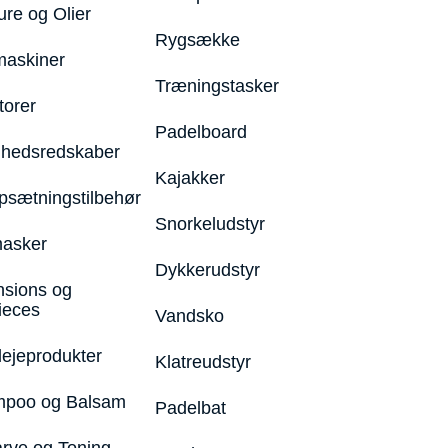
ure og Olier
Rygsække
maskiner
Træningstasker
torer
Padelboard
hedsredskaber
Kajakker
psætningstilbehør
Snorkeludstyr
asker
Dykkerudstyr
nsions og
ieces
Vandsko
lejeprodukter
Klatreudstyr
poo og Balsam
Padelbat
arve og Toning