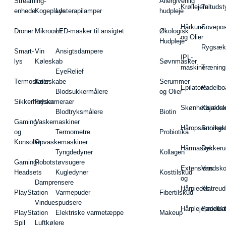
Streaming-
Allergivenlig
Krøllejern
Teltudst
enheder
Kogeplade
Lysterapilamper
hudpleje
Hårkure
Sovepos
Droner
Mikroovn
LED-masker til ansigtet
Økologisk
og Olier
Hudpleje
Rygsæk
Smart-
Vin
Ansigtsdampere
IPL-
lys
Køleskab
Søvnmasker
maskiner
Træning
EyeRelief
Termostater
Køleskabe
Serummer
Epilatorer
Padelbo
Blodsukkermålere
og Olier
Sikkerhedskameraer
Fryser
Skønhedsredsk
Kajakke
Blodtryksmålere
Biotin
Gaming
Vaskemaskiner
Håropsætningst
Snorkel
og
Termometre
Probiotika
Konsoller
Opvaskemaskiner
Hårmasker
Dykkeru
Tyngdedyner
Kollagen
Gaming-
Robotstøvsugere
Extensions
Vandsk
Headsets
Kugledyner
Kosttilskud
og
Damprensere
Hårpieces
Klatreud
PlayStation
Varmepuder
Fibertilskud
Vinduespudsere
Hårplejeprodukt
Padelba
PlayStation
Elektriske varmetæppe
Makeup
Spil
Luftkølere