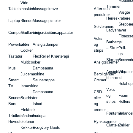
Motions
Vide-
Trimmer
Tablets
maskine
Massagekrave
After-sun
Vægte
produkter
Herreskrabere
Laptop
Blendere
Massagepistoler
Stepbæ
Selvbrunere
Ladyshaver
Computere
Madlavningsrobotter
Elstimulationsapparater
Fitnesse
Voks
Barbergel
Powerbanks
Slow
Ansigtsdamper
og
– Skum
Pull-
Cooker
strips
up
Tastatur
FlexRelief Knæterapi
Skægplejeprodu
Barer
Multicooker
Ansigtscremer
Mus
Dampsauna
Ansigtspleje
Vibratio
Juicemaskine
Beroligende
til mænd
Smart
Saunatæppe
Cremer
Hulahop
TV
Ismaskine
Voks
Dampsauna
CBD-
og
Foam
Sounds
Brødrister
olier
strips
Rollers
Bars
Isbad
og
Elektrisk
cremer
Føntørrer
Balance
Trådløse
håndmikser
Fodspa
Hovedtelefoner
Rynkecremer
Glattejern
Cykler
Køkkenvægt
Recovery Boots