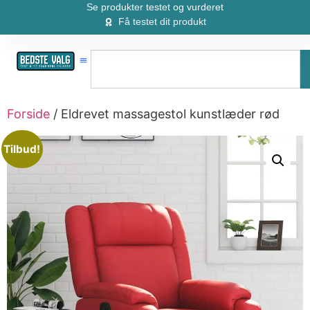
Se produkter testet og vurderet
Få testet dit produkt
Forside
/ Eldrevet massagestol kunstlæder rød
Tilbud!