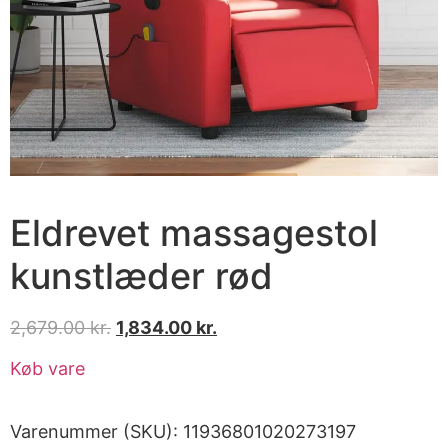
Eldrevet massagestol
kunstlæder rød
2,679.00
kr.
1,834.00
kr.
Køb vare
Varenummer (SKU):
11936801020273197