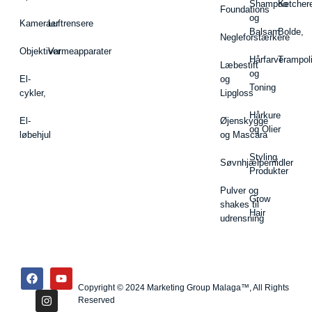
Shampoo
Ketcher
Foundations
og
Kameraer
Luftrensere
Balsam
Bolde,
Negleforstærkere
Objektiver
Varmeapparater
Hårfarve
Trampol
Læbestift
og
El-
og
Toning
cykler,
Lipgloss
Hårkure
El-
Øjenskygge
og Olier
løbehjul
og Mascara
Styling
Søvnhjælpemidler
Produkter
Pulver og
Grow
shakes til
Hair
udrensning
Copyright © 2024 Marketing Group Malaga™, All Rights
Reserved