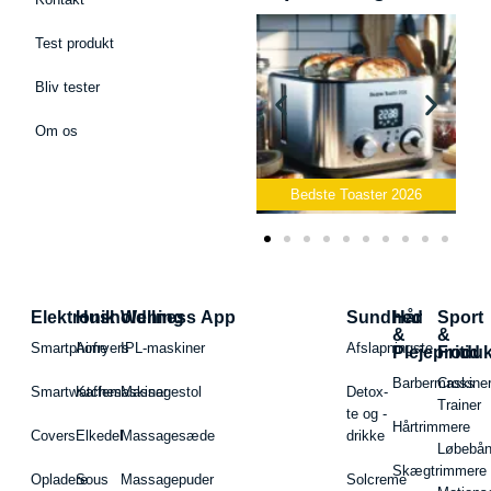
Test produkt
Bliv tester
Om os
Bedste Podcast Mikrofon
2026
Bedste Toaster 2026
Elektronik
Husholdning
Wellness App
Sundhed
Hår
Sport
&
&
Smartphone
Airfryers
IPL-maskiner
Afslapningste
Plejeproduk
Fritid
Barbermaskiner
Cross
Smartwatches
Kaffemaskiner
Massagestol
Detox-
Trainer
te og -
Hårtrimmere
Covers
Elkedel
Massagesæde
drikke
Løbebå
Skægtrimmere
Opladere
Sous
Massagepuder
Solcreme