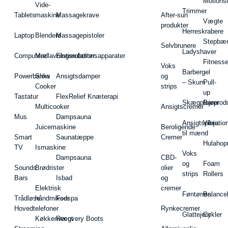
Motions
Vide-
Trimmer
Tablets
maskine
Massagekrave
After-sun
Vægte
produkter
Herreskrabere
Laptop
Blendere
Massagepistoler
Stepbæ
Selvbrunere
Ladyshaver
Computere
Madlavningsrobotter
Elstimulationsapparater
Fitnesse
Voks
Barbergel
Powerbanks
Slow
Ansigtsdamper
og
– Skum
Pull-
Cooker
strips
up
Tastatur
FlexRelief Knæterapi
Skægplejeprodu
Barer
Multicooker
Ansigtscremer
Mus
Dampsauna
Ansigtspleje
Vibratio
Juicemaskine
Beroligende
til mænd
Smart
Saunatæppe
Cremer
Hulahop
TV
Ismaskine
Voks
Dampsauna
CBD-
og
Foam
Sounds
Brødrister
olier
strips
Rollers
Bars
Isbad
og
Elektrisk
cremer
Føntørrer
Balance
Trådløse
håndmikser
Fodspa
Hovedtelefoner
Rynkecremer
Glattejern
Cykler
Køkkenvægt
Recovery Boots