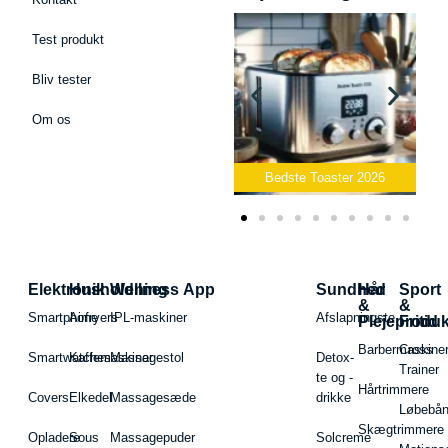
Test produkt
Bliv tester
Om os
Bedste Podcast Mikrofon
2026
Bedste Toaster 2026
Elektronik
Husholdning
Wellness App
Sundhed
Hår
Sport
&
&
Smartphone
Airfryers
IPL-maskiner
Afslapningste
Plejeproduk
Fritid
Barbermaskiner
Cross
Smartwatches
Kaffemaskiner
Massagestol
Detox-
Trainer
te og -
Hårtrimmere
Covers
Elkedel
Massagesæde
drikke
Løbebå
Skægtrimmere
Opladere
Sous
Massagepuder
Solcreme