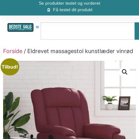
Se produkter testet og vurderet
Få testet dit produkt
Forside
/ Eldrevet massagestol kunstlæder vinrød
Tilbud!