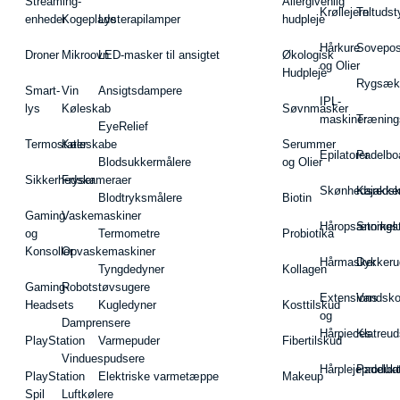
Streaming-
Allergivenlig
Krøllejern
Teltudst
enheder
Kogeplade
Lysterapilamper
hudpleje
Hårkure
Sovepos
Droner
Mikroovn
LED-masker til ansigtet
Økologisk
og Olier
Hudpleje
Rygsæk
Smart-
Vin
Ansigtsdampere
IPL-
lys
Køleskab
Søvnmasker
maskiner
Træning
EyeRelief
Termostater
Køleskabe
Serummer
Epilatorer
Padelbo
Blodsukkermålere
og Olier
Sikkerhedskameraer
Fryser
Skønhedsredsk
Kajakke
Blodtryksmålere
Biotin
Gaming
Vaskemaskiner
Håropsætningst
Snorkel
og
Termometre
Probiotika
Konsoller
Opvaskemaskiner
Hårmasker
Dykkeru
Tyngdedyner
Kollagen
Gaming-
Robotstøvsugere
Extensions
Vandsk
Headsets
Kugledyner
Kosttilskud
og
Damprensere
Hårpieces
Klatreud
PlayStation
Varmepuder
Fibertilskud
Vinduespudsere
Hårplejeprodukt
Padelba
PlayStation
Elektriske varmetæppe
Makeup
Spil
Luftkølere