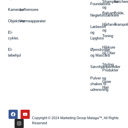
Shampoo
Ketcher
Foundations
og
Kameraer
Luftrensere
Balsam
Bolde,
Negleforstærkere
Objektiver
Varmeapparater
Hårfarve
Trampol
Læbestift
og
El-
og
Toning
cykler,
Lipgloss
Hårkure
El-
Øjenskygge
og Olier
løbehjul
og Mascara
Styling
Søvnhjælpemidler
Produkter
Pulver og
Grow
shakes til
Hair
udrensning
Copyright © 2024 Marketing Group Malaga™, All Rights
Reserved