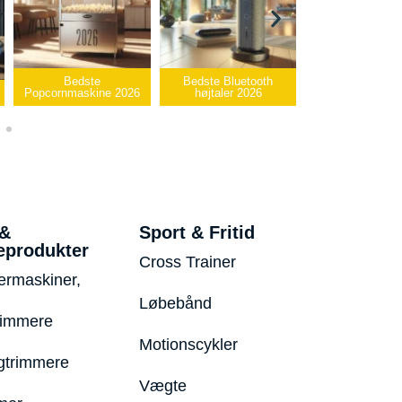
e
Bedste Bluetooth
Bedste infrarøde
ne 2026
højtaler 2026
varmepude 2026
Bedste
 &
Sport & Fritid
eprodukter
Cross Trainer
ermaskiner,
Løbebånd
rimmere
Motionscykler
trimmere
Vægte