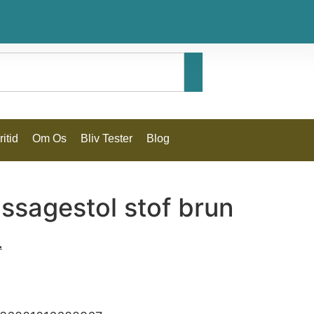
itid
Om Os
Bliv Tester
Blog
ssagestol stof brun
.