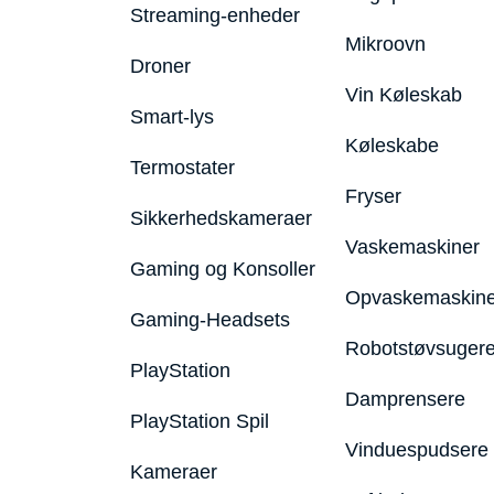
Streaming-enheder
Mikroovn
Droner
Vin Køleskab
Smart-lys
Køleskabe
Termostater
Fryser
Sikkerhedskameraer
Vaskemaskiner
Gaming og Konsoller
Opvaskemaskine
Gaming-Headsets
Robotstøvsuger
PlayStation
Damprensere
PlayStation Spil
Vinduespudsere
Kameraer