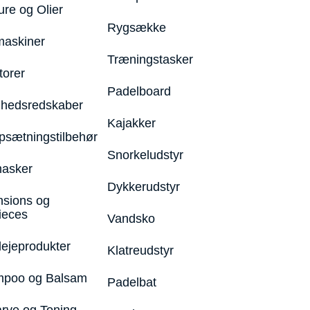
ure og Olier
Rygsække
maskiner
Træningstasker
torer
Padelboard
hedsredskaber
Kajakker
psætningstilbehør
Snorkeludstyr
asker
Dykkerudstyr
nsions og
ieces
Vandsko
lejeprodukter
Klatreudstyr
poo og Balsam
Padelbat
arve og Toning