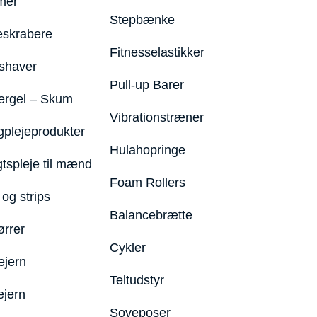
mer
Stepbænke
eskrabere
Fitnesselastikker
shaver
Pull-up Barer
ergel – Skum
Vibrationstræner
plejeprodukter
Hulahopringe
gtspleje til mænd
Foam Rollers
og strips
Balancebrætte
ørrer
Cykler
ejern
Teltudstyr
ejern
Soveposer