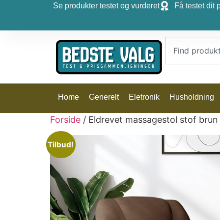
Se produkter testet og vurderet
Få testet dit 
Home
Generelt
Eletronik
Husholdning
Forside
/ Eldrevet massagestol stof brun
Tilbud!