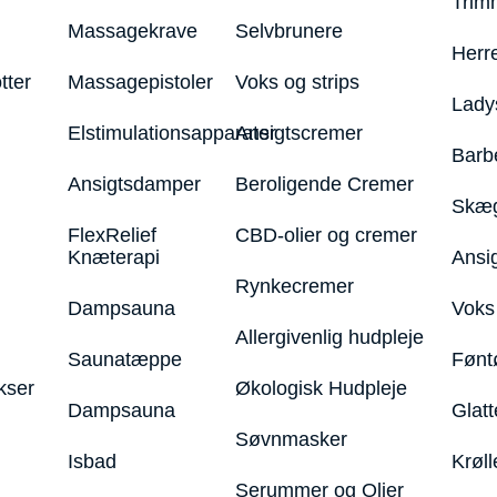
Trim
Massagekrave
Selvbrunere
Herr
tter
Massagepistoler
Voks og strips
Lady
Elstimulationsapparater
Ansigtscremer
Barb
Ansigtsdamper
Beroligende Cremer
Skæg
FlexRelief
CBD-olier og cremer
Knæterapi
Ansi
Rynkecremer
Dampsauna
Voks 
Allergivenlig hudpleje
Saunatæppe
Fønt
kser
Økologisk Hudpleje
Dampsauna
Glatt
Søvnmasker
Isbad
Krøll
Serummer og Olier