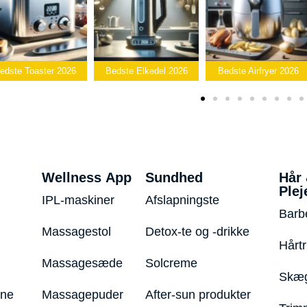
Bedst
Bedste Elkedel 2026
Bedste Airfryer 2026
Popcornmaski
Wellness App
Sundhed
Hår
Plej
IPL-maskiner
Afslapningste
Barb
Massagestol
Detox-te og -drikke
Hårt
Massagesæde
Solcreme
Skæg
ine
Massagepuder
After-sun produkter