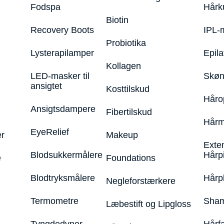
Fodspa
Hårk
Biotin
Recovery Boots
IPL-
Probiotika
Lysterapilamper
Epila
Kollagen
LED-masker til
Skøn
ansigtet
Kosttilskud
Håro
Ansigtsdampere
Fibertilskud
Hårm
EyeRelief
r
Makeup
Exte
Blodsukkermålere
Hårp
e
Foundations
Blodtryksmålere
Hårp
Negleforstærkere
Termometre
Sham
Læbestift og Lipgloss
Tyngdedyner
Hårf