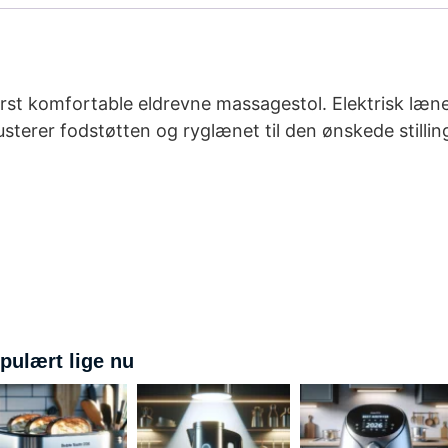
erst komfortable eldrevne massagestol. Elektrisk læn
usterer fodstøtten og ryglænet til den ønskede stilli
pulært lige nu