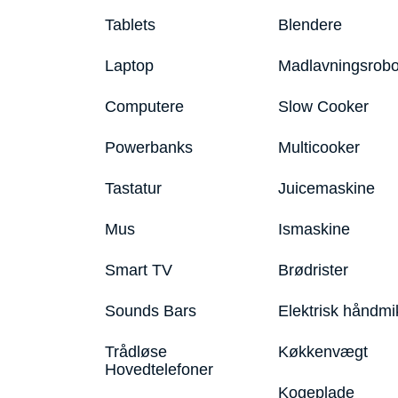
Tablets
Blendere
Laptop
Madlavningsrobo
Computere
Slow Cooker
Powerbanks
Multicooker
Tastatur
Juicemaskine
Mus
Ismaskine
Smart TV
Brødrister
Sounds Bars
Elektrisk håndmi
Trådløse
Køkkenvægt
Hovedtelefoner
Kogeplade