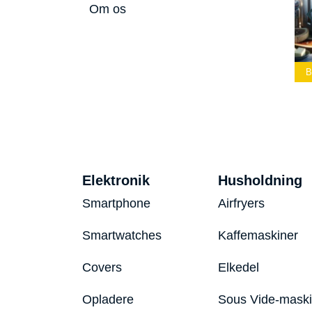
Om os
Bedste Led
Bedste Podcast
Lommelygte 2026
Mikrofon 2026
Bedste Toaster 2026
Elektronik
Husholdning
Smartphone
Airfryers
Smartwatches
Kaffemaskiner
Covers
Elkedel
Opladere
Sous Vide-mask