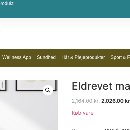
produkt
Wellness App
Sundhed
Hår & Plejeprodukter
Sport & Fr
Eldrevet ma
2,164.00
kr.
2,026.00
kr
Køb vare