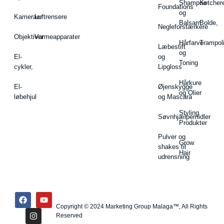
Shampoo
Ketcher
Foundations
og
Kameraer
Luftrensere
Balsam
Bolde,
Negleforstærkere
Objektiver
Varmeapparater
Hårfarve
Trampol
Læbestift
og
El-
og
Toning
cykler,
Lipgloss
Hårkure
El-
Øjenskygge
og Olier
løbehjul
og Mascara
Styling
Søvnhjælpemidler
Produkter
Pulver og
Grow
shakes til
Hair
udrensning
Copyright © 2024 Marketing Group Malaga™, All Rights
Reserved