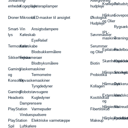
Streaming-
Allergivenlig
Krøllejern
Teltudst
enheder
Kogeplade
Lysterapilamper
hudpleje
Hårkure
Sovepos
Droner
Mikroovn
LED-masker til ansigtet
Økologisk
og Olier
Hudpleje
Rygsæk
Smart-
Vin
Ansigtsdampere
IPL-
lys
Køleskab
Søvnmasker
maskiner
Træning
EyeRelief
Termostater
Køleskabe
Serummer
Epilatorer
Padelbo
Blodsukkermålere
og Olier
Sikkerhedskameraer
Fryser
Skønhedsredsk
Kajakke
Blodtryksmålere
Biotin
Gaming
Vaskemaskiner
Håropsætningst
Snorkel
og
Termometre
Probiotika
Konsoller
Opvaskemaskiner
Hårmasker
Dykkeru
Tyngdedyner
Kollagen
Gaming-
Robotstøvsugere
Extensions
Vandsk
Headsets
Kugledyner
Kosttilskud
og
Damprensere
Hårpieces
Klatreud
PlayStation
Varmepuder
Fibertilskud
Vinduespudsere
Hårplejeprodukt
Padelba
PlayStation
Elektriske varmetæppe
Makeup
Spil
Luftkølere