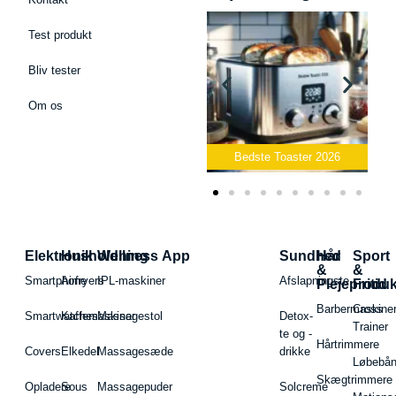
Test produkt
Bliv tester
Om os
Bedste Podcast Mikrofon
2026
Bedste Toaster 2026
Elektronik
Husholdning
Wellness App
Sundhed
Hår
Sport
&
&
Smartphone
Airfryers
IPL-maskiner
Afslapningste
Plejeproduk
Fritid
Barbermaskiner
Cross
Smartwatches
Kaffemaskiner
Massagestol
Detox-
Trainer
te og -
Hårtrimmere
Covers
Elkedel
Massagesæde
drikke
Løbebå
Skægtrimmere
Opladere
Sous
Massagepuder
Solcreme