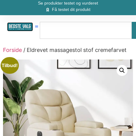
Se produkter testet og vurderet
Få testet dit produkt
Forside
/ Eldrevet massagestol stof cremefarvet
Tilbud!