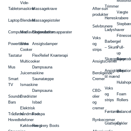
Motions
Vide-
Trimmer
Tablets
maskine
Massagekrave
After-sun
Vægte
produkter
Herreskrabere
Laptop
Blendere
Massagepistoler
Stepbæ
Selvbrunere
Ladyshaver
Computere
Madlavningsrobotter
Elstimulationsapparater
Fitnesse
Voks
Barbergel
Powerbanks
Slow
Ansigtsdamper
og
– Skum
Pull-
Cooker
strips
up
Tastatur
FlexRelief Knæterapi
Skægplejeprodu
Barer
Multicooker
Ansigtscremer
Mus
Dampsauna
Ansigtspleje
Vibratio
Juicemaskine
Beroligende
til mænd
Smart
Saunatæppe
Cremer
Hulahop
TV
Ismaskine
Voks
Dampsauna
CBD-
og
Foam
Sounds
Brødrister
olier
strips
Rollers
Bars
Isbad
og
Elektrisk
cremer
Føntørrer
Balance
Trådløse
håndmikser
Fodspa
Hovedtelefoner
Rynkecremer
Glattejern
Cykler
Køkkenvægt
Recovery Boots