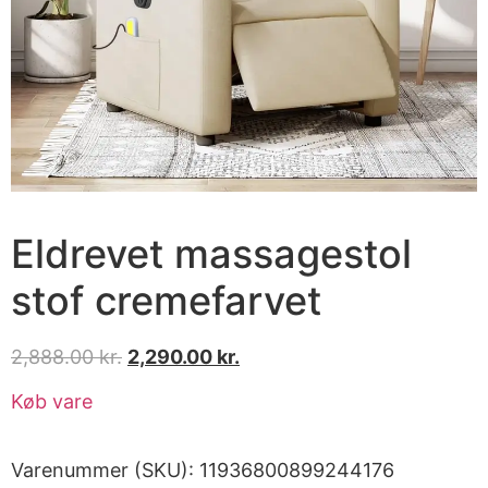
Eldrevet massagestol
stof cremefarvet
2,888.00
kr.
2,290.00
kr.
Køb vare
Varenummer (SKU):
11936800899244176