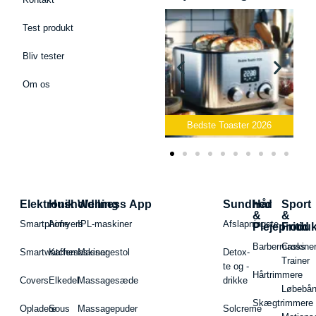
Test produkt
Bliv tester
Om os
Bedste Podcast Mikrofon
2026
Bedste Toaster 2026
Elektronik
Husholdning
Wellness App
Sundhed
Hår
Sport
&
&
Smartphone
Airfryers
IPL-maskiner
Afslapningste
Plejeproduk
Fritid
Barbermaskiner
Cross
Smartwatches
Kaffemaskiner
Massagestol
Detox-
Trainer
te og -
Hårtrimmere
Covers
Elkedel
Massagesæde
drikke
Løbebå
Skægtrimmere
Opladere
Sous
Massagepuder
Solcreme