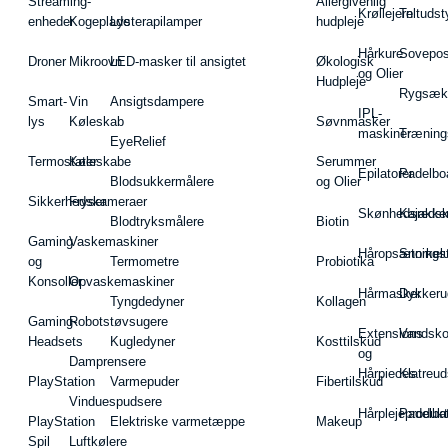
Streaming-
Allergivenlig
Krøllejern
Teltudst
enheder
Kogeplade
Lysterapilamper
hudpleje
Hårkure
Sovepos
Droner
Mikroovn
LED-masker til ansigtet
Økologisk
og Olier
Hudpleje
Rygsæk
Smart-
Vin
Ansigtsdampere
IPL-
lys
Køleskab
Søvnmasker
maskiner
Træning
EyeRelief
Termostater
Køleskabe
Serummer
Epilatorer
Padelbo
Blodsukkermålere
og Olier
Sikkerhedskameraer
Fryser
Skønhedsredsk
Kajakke
Blodtryksmålere
Biotin
Gaming
Vaskemaskiner
Håropsætningst
Snorkel
og
Termometre
Probiotika
Konsoller
Opvaskemaskiner
Hårmasker
Dykkeru
Tyngdedyner
Kollagen
Gaming-
Robotstøvsugere
Extensions
Vandsk
Headsets
Kugledyner
Kosttilskud
og
Damprensere
Hårpieces
Klatreud
PlayStation
Varmepuder
Fibertilskud
Vinduespudsere
Hårplejeprodukt
Padelba
PlayStation
Elektriske varmetæppe
Makeup
Spil
Luftkølere