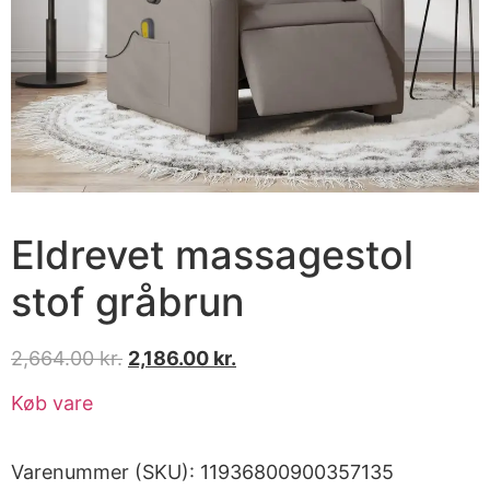
Eldrevet massagestol
stof gråbrun
2,664.00
kr.
2,186.00
kr.
Køb vare
Varenummer (SKU):
11936800900357135