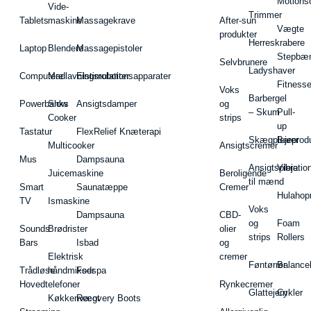
Motions
Vide-
Trimmer
Tablets
maskine
Massagekrave
After-sun
Vægte
produkter
Herreskrabere
Laptop
Blendere
Massagepistoler
Stepbæ
Selvbrunere
Ladyshaver
Computere
Madlavningsrobotter
Elstimulationsapparater
Fitnesse
Voks
Barbergel
Powerbanks
Slow
Ansigtsdamper
og
– Skum
Pull-
Cooker
strips
up
Tastatur
FlexRelief Knæterapi
Skægplejeprodu
Barer
Multicooker
Ansigtscremer
Mus
Dampsauna
Ansigtspleje
Vibratio
Juicemaskine
Beroligende
til mænd
Smart
Saunatæppe
Cremer
Hulahop
TV
Ismaskine
Voks
Dampsauna
CBD-
og
Foam
Sounds
Brødrister
olier
strips
Rollers
Bars
Isbad
og
Elektrisk
cremer
Føntørrer
Balance
Trådløse
håndmikser
Fodspa
Hovedtelefoner
Rynkecremer
Glattejern
Cykler
Køkkenvægt
Recovery Boots