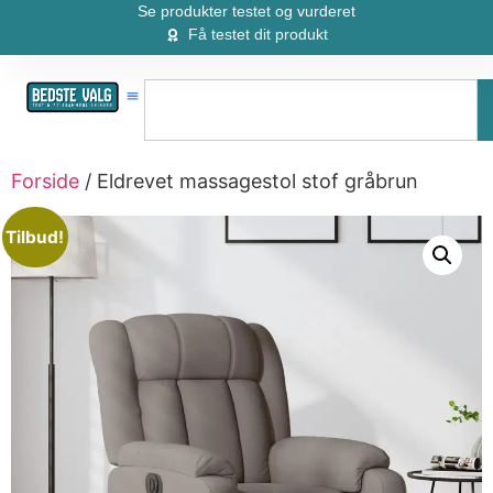
Se produkter testet og vurderet
Få testet dit produkt
Forside
/ Eldrevet massagestol stof gråbrun
Tilbud!