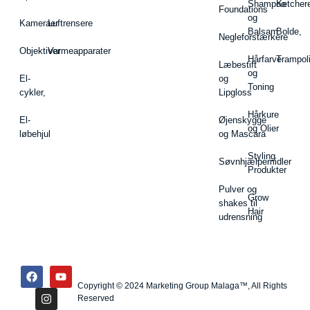
Shampoo
Ketcher
Foundations
og
Kameraer
Luftrensere
Balsam
Bolde,
Negleforstærkere
Objektiver
Varmeapparater
Hårfarve
Trampol
Læbestift
og
El-
og
Toning
cykler,
Lipgloss
Hårkure
El-
Øjenskygge
og Olier
løbehjul
og Mascara
Styling
Søvnhjælpemidler
Produkter
Pulver og
Grow
shakes til
Hair
udrensning
Copyright © 2024 Marketing Group Malaga™, All Rights
Reserved