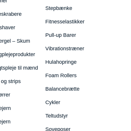
mer
Stepbænke
eskrabere
Fitnesselastikker
shaver
Pull-up Barer
ergel – Skum
Vibrationstræner
plejeprodukter
Hulahopringe
gtspleje til mænd
Foam Rollers
og strips
Balancebrætte
ørrer
Cykler
ejern
Teltudstyr
ejern
Soveposer