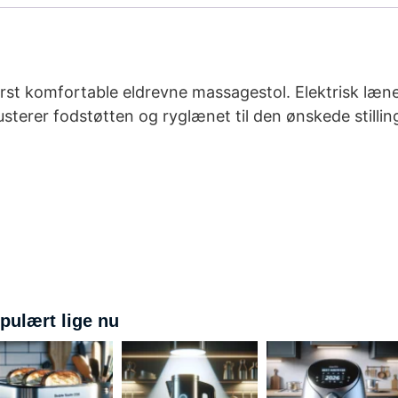
erst komfortable eldrevne massagestol. Elektrisk læn
usterer fodstøtten og ryglænet til den ønskede stilli
pulært lige nu