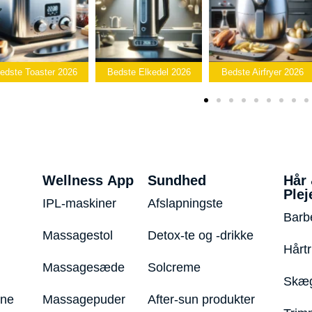
Bedste
Bedste Elkedel 2026
Bedste Airfryer 2026
Popcornmaskin
Wellness App
Sundhed
Hår
Plej
IPL-maskiner
Afslapningste
Barb
Massagestol
Detox-te og -drikke
Hårt
Massagesæde
Solcreme
Skæg
ine
Massagepuder
After-sun produkter