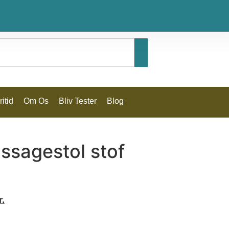
itid
Om Os
Bliv Tester
Blog
ssagestol stof
r.