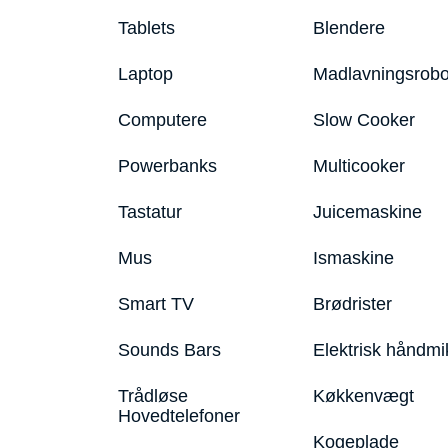
Tablets
Blendere
Laptop
Madlavningsrobo
Computere
Slow Cooker
Powerbanks
Multicooker
Tastatur
Juicemaskine
Mus
Ismaskine
Smart TV
Brødrister
Sounds Bars
Elektrisk håndmi
Trådløse
Køkkenvægt
Hovedtelefoner
Kogeplade