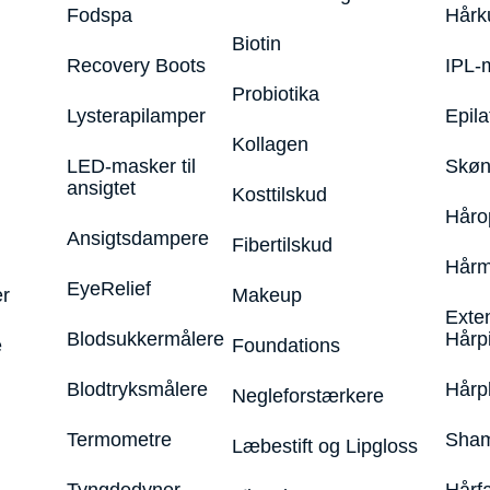
Fodspa
Hårk
Biotin
Recovery Boots
IPL-
Probiotika
Lysterapilamper
Epila
Kollagen
LED-masker til
Skøn
ansigtet
Kosttilskud
Håro
Ansigtsdampere
Fibertilskud
Hårm
EyeRelief
r
Makeup
Exte
Blodsukkermålere
Hårp
e
Foundations
Blodtryksmålere
Hårp
Negleforstærkere
Termometre
Sham
Læbestift og Lipgloss
Tyngdedyner
Hårf