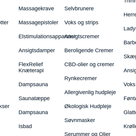
Trim
Massagekrave
Selvbrunere
Herr
tter
Massagepistoler
Voks og strips
Lady
Elstimulationsapparater
Ansigtscremer
Barb
Ansigtsdamper
Beroligende Cremer
Skæg
FlexRelief
CBD-olier og cremer
Knæterapi
Ansi
Rynkecremer
Dampsauna
Voks 
Allergivenlig hudpleje
Saunatæppe
Fønt
kser
Økologisk Hudpleje
Dampsauna
Glatt
Søvnmasker
Isbad
Krøll
Serummer og Olier