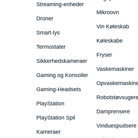
Streaming-enheder
Mikroovn
Droner
Vin Køleskab
Smart-lys
Køleskabe
Termostater
Fryser
Sikkerhedskameraer
Vaskemaskiner
Gaming og Konsoller
Opvaskemaskine
Gaming-Headsets
Robotstøvsuger
PlayStation
Damprensere
PlayStation Spil
Vinduespudsere
Kameraer