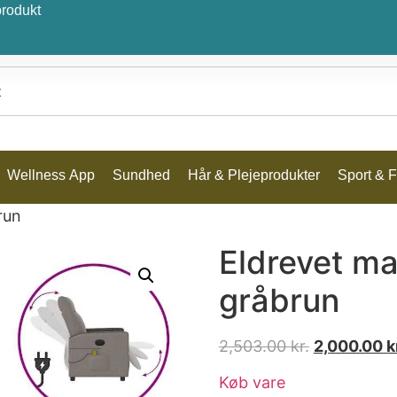
produkt
Wellness App
Sundhed
Hår & Plejeprodukter
Sport & Fr
run
Eldrevet ma
gråbrun
2,503.00
kr.
2,000.00
k
Køb vare