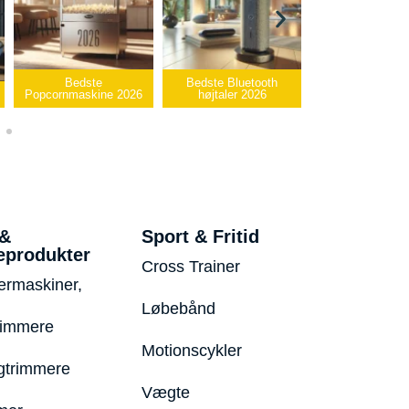
Bedste Bluetooth
Bedste infrarøde
e 2026
højtaler 2026
varmepude 2026
Bedste 
 &
Sport & Fritid
eprodukter
Cross Trainer
ermaskiner,
Løbebånd
rimmere
Motionscykler
trimmere
Vægte