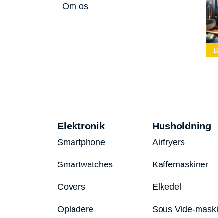
Om os
Bedste Led
Bedste Podcast
Lommelygte 2026
Mikrofon 2026
Bedste Toaster 2026
Elektronik
Husholdning
Smartphone
Airfryers
Smartwatches
Kaffemaskiner
Covers
Elkedel
Opladere
Sous Vide-mask