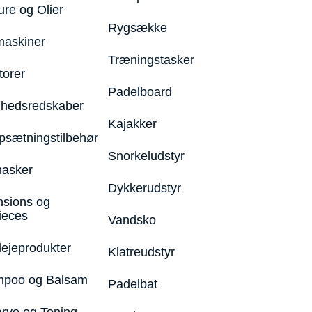
ure og Olier
Rygsække
maskiner
Træningstasker
torer
Padelboard
hedsredskaber
Kajakker
psætningstilbehør
Snorkeludstyr
asker
Dykkerudstyr
nsions og
ieces
Vandsko
lejeprodukter
Klatreudstyr
poo og Balsam
Padelbat
arve og Toning