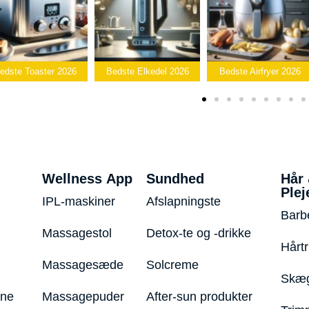
Bedste
Bedste Elkedel 2026
Bedste Airfryer 2026
Popcornmaskine 20
Wellness App
Sundhed
Hår
Plej
IPL-maskiner
Afslapningste
Barb
Massagestol
Detox-te og -drikke
Hårt
Massagesæde
Solcreme
Skæg
ine
Massagepuder
After-sun produkter