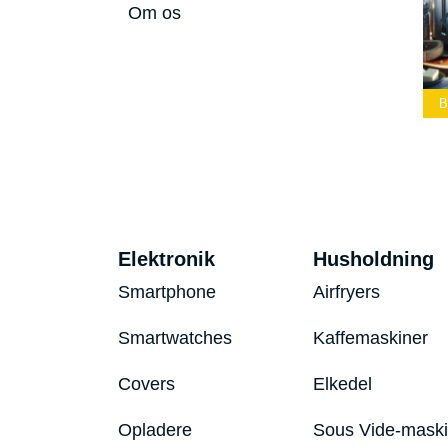
Om os
edste Led
Bedste Podcast
melygte 2026
Mikrofon 2026
Bedste Toaster 2026
Elektronik
Husholdning
Smartphone
Airfryers
Smartwatches
Kaffemaskiner
Covers
Elkedel
Opladere
Sous Vide-mask