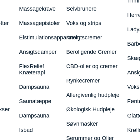
Trim
Massagekrave
Selvbrunere
Herr
tter
Massagepistoler
Voks og strips
Lady
Elstimulationsapparater
Ansigtscremer
Barb
Ansigtsdamper
Beroligende Cremer
Skæg
FlexRelief
CBD-olier og cremer
Knæterapi
Ansi
Rynkecremer
Dampsauna
Voks 
Allergivenlig hudpleje
Saunatæppe
Fønt
kser
Økologisk Hudpleje
Dampsauna
Glatt
Søvnmasker
Isbad
Krøll
Serummer og Olier