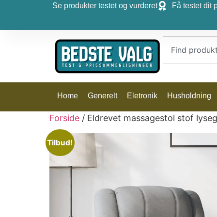
Se produkter testet og vurderet
Få testet dit 
Home
Generelt
Eletronik
Husholdning
Forside
/ Eldrevet massagestol stof lyse
Tilbud!