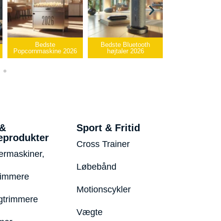
Bedste Bluetooth
Bedste infrarøde
26
højtaler 2026
varmepude 2026
Bedste USB-s
 &
Sport & Fritid
eprodukter
Cross Trainer
ermaskiner,
Løbebånd
rimmere
Motionscykler
trimmere
Vægte