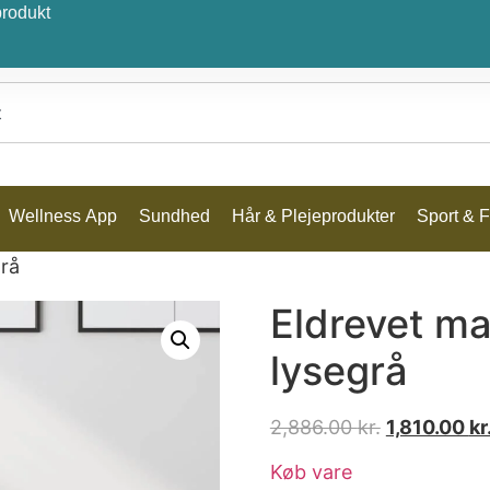
produkt
Wellness App
Sundhed
Hår & Plejeprodukter
Sport & Fr
grå
Eldrevet ma
lysegrå
2,886.00
kr.
1,810.00
kr
Køb vare