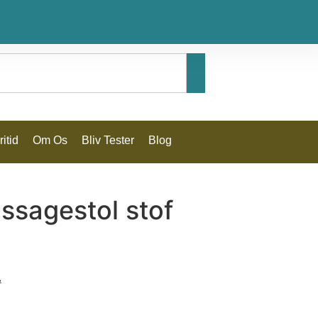
itid
Om Os
Bliv Tester
Blog
ssagestol stof
.