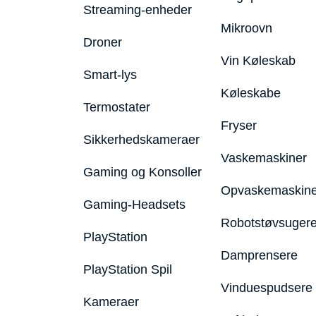
Streaming-enheder
Mikroovn
Droner
Vin Køleskab
Smart-lys
Køleskabe
Termostater
Fryser
Sikkerhedskameraer
Vaskemaskiner
Gaming og Konsoller
Opvaskemaskine
Gaming-Headsets
Robotstøvsuger
PlayStation
Damprensere
PlayStation Spil
Vinduespudsere
Kameraer