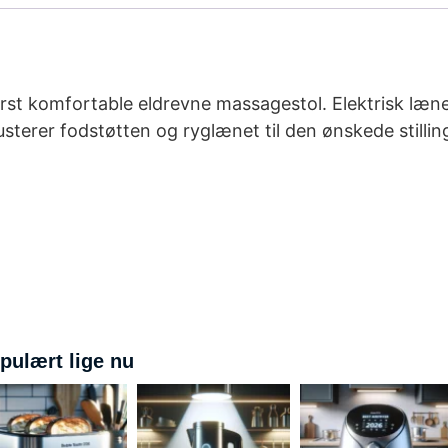
erst komfortable eldrevne massagestol. Elektrisk læn
usterer fodstøtten og ryglænet til den ønskede stilli
pulært lige nu