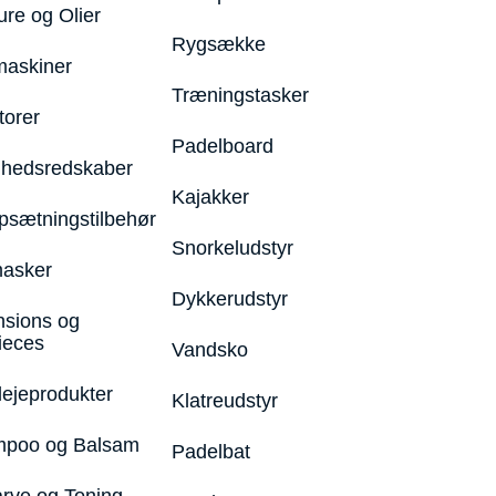
ure og Olier
Rygsække
maskiner
Træningstasker
torer
Padelboard
hedsredskaber
Kajakker
psætningstilbehør
Snorkeludstyr
asker
Dykkerudstyr
nsions og
ieces
Vandsko
lejeprodukter
Klatreudstyr
poo og Balsam
Padelbat
arve og Toning