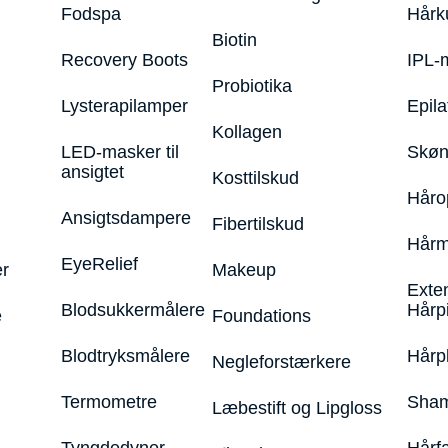
Fodspa
Hårk
Biotin
Recovery Boots
IPL-
Probiotika
Lysterapilamper
Epila
Kollagen
LED-masker til
Skøn
ansigtet
Kosttilskud
Håro
Ansigtsdampere
Fibertilskud
Hårm
EyeRelief
r
Makeup
Exte
Blodsukkermålere
Hårp
e
Foundations
Blodtryksmålere
Hårp
Negleforstærkere
Termometre
Sham
Læbestift og Lipgloss
Tyngdedyner
Hårf