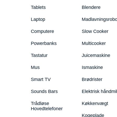
Tablets
Blendere
Laptop
Madlavningsrobo
Computere
Slow Cooker
Powerbanks
Multicooker
Tastatur
Juicemaskine
Mus
Ismaskine
Smart TV
Brødrister
Sounds Bars
Elektrisk håndmi
Trådløse
Køkkenvægt
Hovedtelefoner
Kogeplade