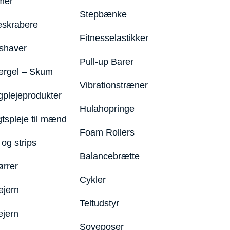
mer
Stepbænke
eskrabere
Fitnesselastikker
shaver
Pull-up Barer
ergel – Skum
Vibrationstræner
plejeprodukter
Hulahopringe
gtspleje til mænd
Foam Rollers
og strips
Balancebrætte
ørrer
Cykler
ejern
Teltudstyr
ejern
Soveposer