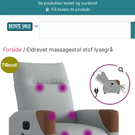
Se produkter testet og vurderet
Få testet dit produkt
Forside
/ Eldrevet massagestol stof lysegrå
Tilbud!