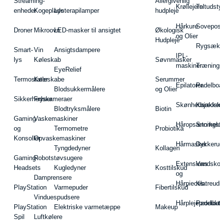
Streaming-
Allergivenlig
Krøllejern
Teltudst
enheder
Kogeplade
Lysterapilamper
hudpleje
Hårkure
Sovepos
Droner
Mikroovn
LED-masker til ansigtet
Økologisk
og Olier
Hudpleje
Rygsæk
Smart-
Vin
Ansigtsdampere
IPL-
lys
Køleskab
Søvnmasker
maskiner
Træning
EyeRelief
Termostater
Køleskabe
Serummer
Epilatorer
Padelbo
Blodsukkermålere
og Olier
Sikkerhedskameraer
Fryser
Skønhedsredsk
Kajakke
Blodtryksmålere
Biotin
Gaming
Vaskemaskiner
Håropsætningst
Snorkel
og
Termometre
Probiotika
Konsoller
Opvaskemaskiner
Hårmasker
Dykkeru
Tyngdedyner
Kollagen
Gaming-
Robotstøvsugere
Extensions
Vandsk
Headsets
Kugledyner
Kosttilskud
og
Damprensere
Hårpieces
Klatreud
PlayStation
Varmepuder
Fibertilskud
Vinduespudsere
Hårplejeprodukt
Padelba
PlayStation
Elektriske varmetæppe
Makeup
Spil
Luftkølere