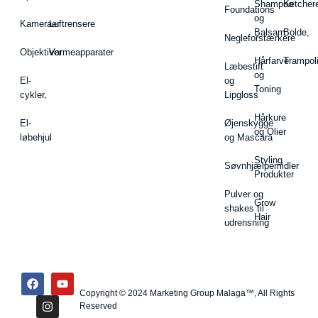
Shampoo
Ketcher
Foundations
og
Kameraer
Luftrensere
Balsam
Bolde,
Negleforstærkere
Objektiver
Varmeapparater
Hårfarve
Trampol
Læbestift
og
El-
og
Toning
cykler,
Lipgloss
Hårkure
El-
Øjenskygge
og Olier
løbehjul
og Mascara
Styling
Søvnhjælpemidler
Produkter
Pulver og
Grow
shakes til
Hair
udrensning
Copyright © 2024 Marketing Group Malaga™, All Rights
Reserved