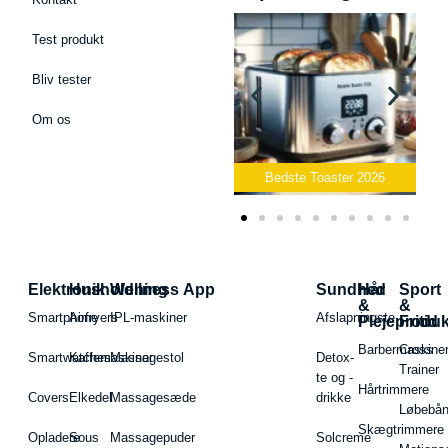
Test produkt
Bliv tester
Om os
Bedste Podcast Mikrofon
2026
Bedste Toaster 2026
Elektronik
Husholdning
Wellness App
Sundhed
Hår
Sport
&
&
Smartphone
Airfryers
IPL-maskiner
Afslapningste
Plejeproduk
Fritid
Barbermaskiner
Cross
Smartwatches
Kaffemaskiner
Massagestol
Detox-
Trainer
te og -
Hårtrimmere
Covers
Elkedel
Massagesæde
drikke
Løbebå
Skægtrimmere
Opladere
Sous
Massagepuder
Solcreme