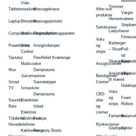
Motions
Vide-
Trimmer
Tablets
maskine
Massagekrave
After-sun
Vægte
produkter
Herreskrabere
Laptop
Blendere
Massagepistoler
Stepbæ
Selvbrunere
Ladyshaver
Computere
Madlavningsrobotter
Elstimulationsapparater
Fitnesse
Voks
Barbergel
Powerbanks
Slow
Ansigtsdamper
og
– Skum
Pull-
Cooker
strips
up
Tastatur
FlexRelief Knæterapi
Skægplejeprodu
Barer
Multicooker
Ansigtscremer
Mus
Dampsauna
Ansigtspleje
Vibratio
Juicemaskine
Beroligende
til mænd
Smart
Saunatæppe
Cremer
Hulahop
TV
Ismaskine
Voks
Dampsauna
CBD-
og
Foam
Sounds
Brødrister
olier
strips
Rollers
Bars
Isbad
og
Elektrisk
cremer
Føntørrer
Balance
Trådløse
håndmikser
Fodspa
Hovedtelefoner
Rynkecremer
Glattejern
Cykler
Køkkenvægt
Recovery Boots