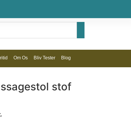
itid
Om Os
Bliv Tester
Blog
ssagestol stof
.