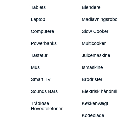
Tablets
Blendere
Laptop
Madlavningsrobo
Computere
Slow Cooker
Powerbanks
Multicooker
Tastatur
Juicemaskine
Mus
Ismaskine
Smart TV
Brødrister
Sounds Bars
Elektrisk håndmi
Trådløse
Køkkenvægt
Hovedtelefoner
Kogeplade