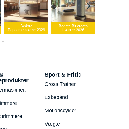
e
Bedste Bluetooth
Bedste infrarøde
ne 2026
højtaler 2026
varmepude 2026
Bedste
 &
Sport & Fritid
eprodukter
Cross Trainer
ermaskiner,
Løbebånd
rimmere
Motionscykler
trimmere
Vægte