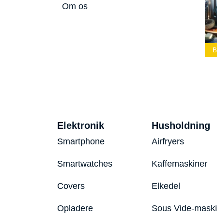
Om os
Bedste Led
Bedste Podcast
Lommelygte 2026
Mikrofon 2026
Bedste Toaster 2026
Elektronik
Husholdning
Smartphone
Airfryers
Smartwatches
Kaffemaskiner
Covers
Elkedel
Opladere
Sous Vide-mask