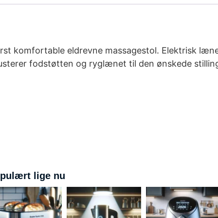
erst komfortable eldrevne massagestol. Elektrisk læn
usterer fodstøtten og ryglænet til den ønskede stilli
pulært lige nu