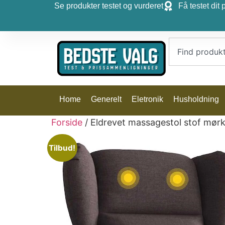
Se produkter testet og vurderet
Få testet dit 
Home
Generelt
Eletronik
Husholdning
Forside
/ Eldrevet massagestol stof mør
Tilbud!