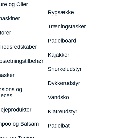
ure og Olier
Rygsække
maskiner
Træningstasker
torer
Padelboard
hedsredskaber
Kajakker
psætningstilbehør
Snorkeludstyr
asker
Dykkerudstyr
nsions og
ieces
Vandsko
lejeprodukter
Klatreudstyr
poo og Balsam
Padelbat
arve og Toning