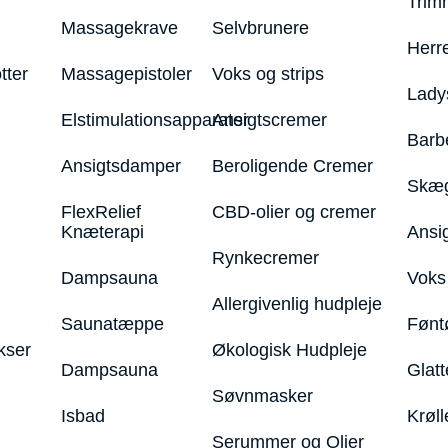
Trim
Massagekrave
Selvbrunere
Herr
tter
Massagepistoler
Voks og strips
Lady
Elstimulationsapparater
Ansigtscremer
Barb
Ansigtsdamper
Beroligende Cremer
Skæg
FlexRelief
CBD-olier og cremer
Knæterapi
Ansi
Rynkecremer
Dampsauna
Voks 
Allergivenlig hudpleje
Saunatæppe
Fønt
kser
Økologisk Hudpleje
Dampsauna
Glatt
Søvnmasker
Isbad
Krøll
Serummer og Olier