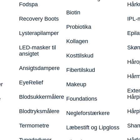
Fodspa
Hårk
Biotin
Recovery Boots
IPL-
Probiotika
Lysterapilamper
Epila
Kollagen
LED-masker til
Skøn
ansigtet
Kosttilskud
Håro
Ansigtsdampere
Fibertilskud
Hårm
EyeRelief
r
Makeup
Exte
Blodsukkermålere
Hårp
e
Foundations
Blodtryksmålere
Hårp
Negleforstærkere
Termometre
Sham
Læbestift og Lipgloss
Tyngdedyner
Hårf