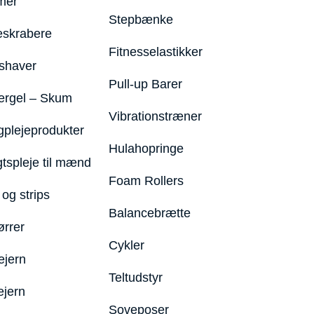
mer
Stepbænke
eskrabere
Fitnesselastikker
shaver
Pull-up Barer
ergel – Skum
Vibrationstræner
plejeprodukter
Hulahopringe
gtspleje til mænd
Foam Rollers
og strips
Balancebrætte
ørrer
Cykler
ejern
Teltudstyr
ejern
Soveposer