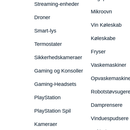
Streaming-enheder
Mikroovn
Droner
Vin Køleskab
Smart-lys
Køleskabe
Termostater
Fryser
Sikkerhedskameraer
Vaskemaskiner
Gaming og Konsoller
Opvaskemaskine
Gaming-Headsets
Robotstøvsuger
PlayStation
Damprensere
PlayStation Spil
Vinduespudsere
Kameraer