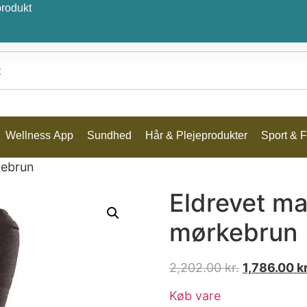
produkt
Wellness App
Sundhed
Hår & Plejeprodukter
Sport & Fr
kebrun
Eldrevet ma
mørkebrun
2,202.00
kr.
1,786.00
kr
Køb vare