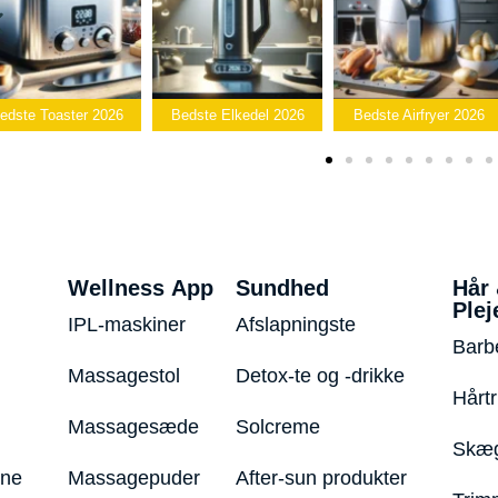
Bedst
Bedste Elkedel 2026
Bedste Airfryer 2026
Popcornmaski
Wellness App
Sundhed
Hår
Plej
IPL-maskiner
Afslapningste
Barb
Massagestol
Detox-te og -drikke
Hårt
Massagesæde
Solcreme
Skæg
ine
Massagepuder
After-sun produkter