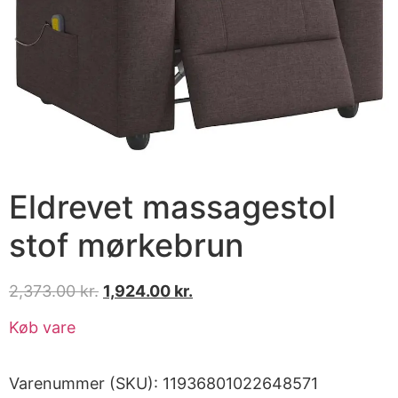
Eldrevet massagestol
stof mørkebrun
2,373.00
kr.
1,924.00
kr.
Køb vare
Varenummer (SKU):
11936801022648571