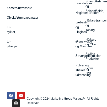
Shampoo
Ketcher
Foundations
og
Kameraer
Luftrensere
Balsam
Bolde,
Negleforstærkere
Objektiver
Varmeapparater
Hårfarve
Trampol
Læbestift
og
El-
og
Toning
cykler,
Lipgloss
Hårkure
El-
Øjenskygge
og Olier
løbehjul
og Mascara
Styling
Søvnhjælpemidler
Produkter
Pulver og
Grow
shakes til
Hair
udrensning
Copyright © 2024 Marketing Group Malaga™, All Rights
Reserved