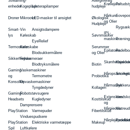
Streaming-
Allergivenlig
Krøllejern
Teltudst
enheder
Kogeplade
Lysterapilamper
hudpleje
Hårkure
Sovepos
Droner
Mikroovn
LED-masker til ansigtet
Økologisk
og Olier
Hudpleje
Rygsæk
Smart-
Vin
Ansigtsdampere
IPL-
lys
Køleskab
Søvnmasker
maskiner
Træning
EyeRelief
Termostater
Køleskabe
Serummer
Epilatorer
Padelbo
Blodsukkermålere
og Olier
Sikkerhedskameraer
Fryser
Skønhedsredsk
Kajakke
Blodtryksmålere
Biotin
Gaming
Vaskemaskiner
Håropsætningst
Snorkel
og
Termometre
Probiotika
Konsoller
Opvaskemaskiner
Hårmasker
Dykkeru
Tyngdedyner
Kollagen
Gaming-
Robotstøvsugere
Extensions
Vandsk
Headsets
Kugledyner
Kosttilskud
og
Damprensere
Hårpieces
Klatreud
PlayStation
Varmepuder
Fibertilskud
Vinduespudsere
Hårplejeprodukt
Padelba
PlayStation
Elektriske varmetæppe
Makeup
Spil
Luftkølere