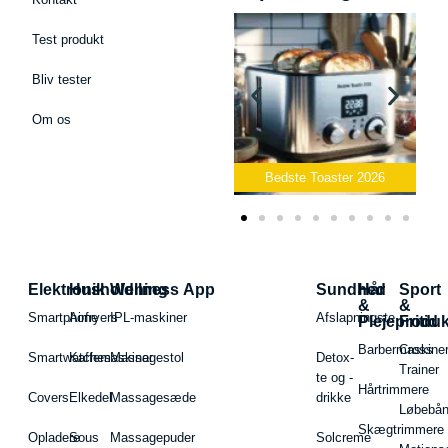
Test produkt
Bliv tester
Om os
Bedste Podcast Mikrofon
2026
Bedste Toaster 2026
Elektronik
Husholdning
Wellness App
Sundhed
Hår
Sport
&
&
Smartphone
Airfryers
IPL-maskiner
Afslapningste
Plejeproduk
Fritid
Barbermaskiner
Cross
Smartwatches
Kaffemaskiner
Massagestol
Detox-
Trainer
te og -
Hårtrimmere
Covers
Elkedel
Massagesæde
drikke
Løbebå
Skægtrimmere
Opladere
Sous
Massagepuder
Solcreme