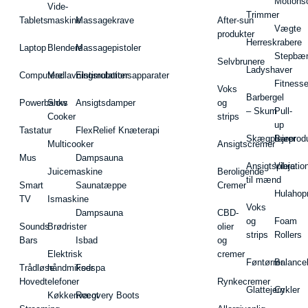
Motions
Vide-
Trimmer
Tablets
maskine
Massagekrave
After-sun
Vægte
produkter
Herreskrabere
Laptop
Blendere
Massagepistoler
Stepbæ
Selvbrunere
Ladyshaver
Computere
Madlavningsrobotter
Elstimulationsapparater
Fitnesse
Voks
Barbergel
Powerbanks
Slow
Ansigtsdamper
og
– Skum
Pull-
Cooker
strips
up
Tastatur
FlexRelief Knæterapi
Skægplejeprodu
Barer
Multicooker
Ansigtscremer
Mus
Dampsauna
Ansigtspleje
Vibratio
Juicemaskine
Beroligende
til mænd
Smart
Saunatæppe
Cremer
Hulahop
TV
Ismaskine
Voks
Dampsauna
CBD-
og
Foam
Sounds
Brødrister
olier
strips
Rollers
Bars
Isbad
og
Elektrisk
cremer
Føntørrer
Balance
Trådløse
håndmikser
Fodspa
Hovedtelefoner
Rynkecremer
Glattejern
Cykler
Køkkenvægt
Recovery Boots