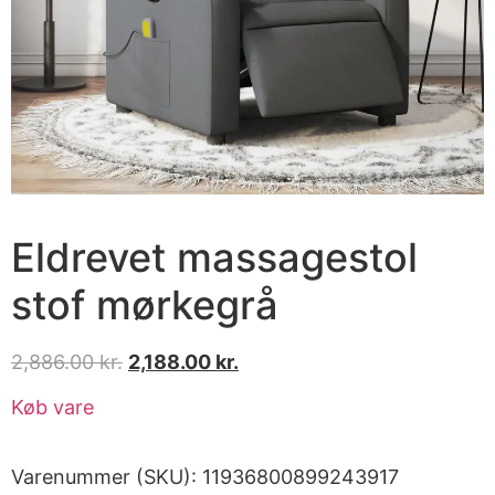
Eldrevet massagestol
stof mørkegrå
2,886.00
kr.
2,188.00
kr.
Køb vare
Varenummer (SKU):
11936800899243917