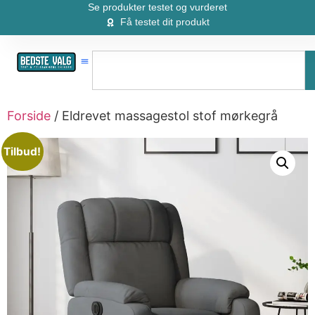
Se produkter testet og vurderet
Få testet dit produkt
Forside
/ Eldrevet massagestol stof mørkegrå
Tilbud!