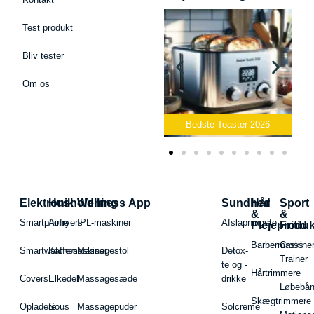
Test produkt
Bliv tester
Om os
Bedste Podcast Mikrofon
2026
Bedste Toaster 2026
Elektronik
Husholdning
Wellness App
Sundhed
Hår
Sport
&
&
Smartphone
Airfryers
IPL-maskiner
Afslapningste
Plejeproduk
Fritid
Barbermaskiner
Cross
Smartwatches
Kaffemaskiner
Massagestol
Detox-
Trainer
te og -
Hårtrimmere
Covers
Elkedel
Massagesæde
drikke
Løbebå
Skægtrimmere
Opladere
Sous
Massagepuder
Solcreme