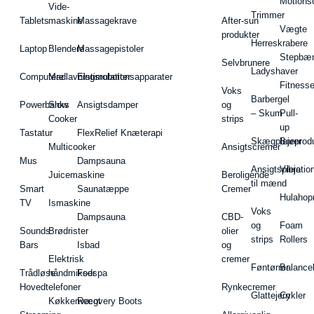
Motions
Vide-
Trimmer
Tablets
maskine
Massagekrave
After-sun
Vægte
produkter
Herreskrabere
Laptop
Blendere
Massagepistoler
Stepbæ
Selvbrunere
Ladyshaver
Computere
Madlavningsrobotter
Elstimulationsapparater
Fitnesse
Voks
Barbergel
Powerbanks
Slow
Ansigtsdamper
og
– Skum
Pull-
Cooker
strips
up
Tastatur
FlexRelief Knæterapi
Skægplejeprodu
Barer
Multicooker
Ansigtscremer
Mus
Dampsauna
Ansigtspleje
Vibratio
Juicemaskine
Beroligende
til mænd
Smart
Saunatæppe
Cremer
Hulahop
TV
Ismaskine
Voks
Dampsauna
CBD-
og
Foam
Sounds
Brødrister
olier
strips
Rollers
Bars
Isbad
og
Elektrisk
cremer
Føntørrer
Balance
Trådløse
håndmikser
Fodspa
Hovedtelefoner
Rynkecremer
Glattejern
Cykler
Køkkenvægt
Recovery Boots