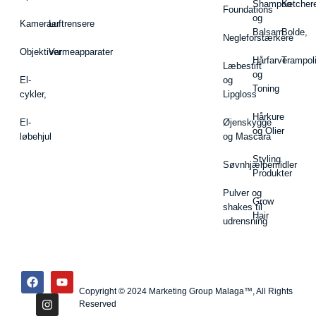
Shampoo
Ketcher
Foundations
og
Kameraer
Luftrensere
Balsam
Bolde,
Negleforstærkere
Objektiver
Varmeapparater
Hårfarve
Trampol
Læbestift
og
El-
og
Toning
cykler,
Lipgloss
Hårkure
El-
Øjenskygge
og Olier
løbehjul
og Mascara
Styling
Søvnhjælpemidler
Produkter
Pulver og
Grow
shakes til
Hair
udrensning
Copyright © 2024 Marketing Group Malaga™, All Rights
Reserved