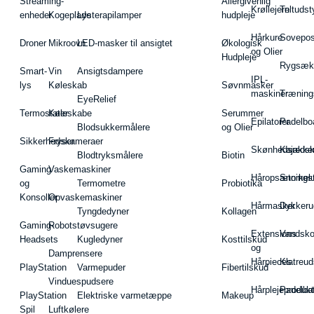
Streaming-
Allergivenlig
Krøllejern
Teltudst
enheder
Kogeplade
Lysterapilamper
hudpleje
Hårkure
Sovepos
Droner
Mikroovn
LED-masker til ansigtet
Økologisk
og Olier
Hudpleje
Rygsæk
Smart-
Vin
Ansigtsdampere
IPL-
lys
Køleskab
Søvnmasker
maskiner
Træning
EyeRelief
Termostater
Køleskabe
Serummer
Epilatorer
Padelbo
Blodsukkermålere
og Olier
Sikkerhedskameraer
Fryser
Skønhedsredsk
Kajakke
Blodtryksmålere
Biotin
Gaming
Vaskemaskiner
Håropsætningst
Snorkel
og
Termometre
Probiotika
Konsoller
Opvaskemaskiner
Hårmasker
Dykkeru
Tyngdedyner
Kollagen
Gaming-
Robotstøvsugere
Extensions
Vandsk
Headsets
Kugledyner
Kosttilskud
og
Damprensere
Hårpieces
Klatreud
PlayStation
Varmepuder
Fibertilskud
Vinduespudsere
Hårplejeprodukt
Padelba
PlayStation
Elektriske varmetæppe
Makeup
Spil
Luftkølere