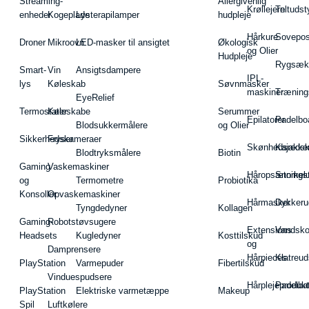
Streaming-
Allergivenlig
Krøllejern
Teltudst
enheder
Kogeplade
Lysterapilamper
hudpleje
Hårkure
Sovepos
Droner
Mikroovn
LED-masker til ansigtet
Økologisk
og Olier
Hudpleje
Rygsæk
Smart-
Vin
Ansigtsdampere
IPL-
lys
Køleskab
Søvnmasker
maskiner
Træning
EyeRelief
Termostater
Køleskabe
Serummer
Epilatorer
Padelbo
Blodsukkermålere
og Olier
Sikkerhedskameraer
Fryser
Skønhedsredsk
Kajakke
Blodtryksmålere
Biotin
Gaming
Vaskemaskiner
Håropsætningst
Snorkel
og
Termometre
Probiotika
Konsoller
Opvaskemaskiner
Hårmasker
Dykkeru
Tyngdedyner
Kollagen
Gaming-
Robotstøvsugere
Extensions
Vandsk
Headsets
Kugledyner
Kosttilskud
og
Damprensere
Hårpieces
Klatreud
PlayStation
Varmepuder
Fibertilskud
Vinduespudsere
Hårplejeprodukt
Padelba
PlayStation
Elektriske varmetæppe
Makeup
Spil
Luftkølere