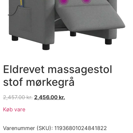
Eldrevet massagestol
stof mørkegrå
2,457.00
kr.
2,456.00
kr.
Køb vare
Varenummer (SKU):
11936801024841822