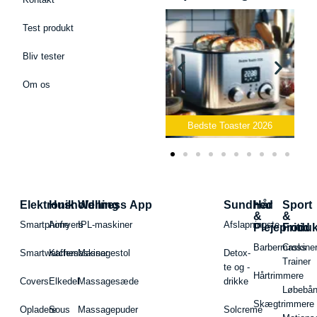
Test produkt
Bliv tester
Om os
Bedste Podcast Mikrofon
2026
Bedste Toaster 2026
Elektronik
Husholdning
Wellness App
Sundhed
Hår
Sport
&
&
Smartphone
Airfryers
IPL-maskiner
Afslapningste
Plejeproduk
Fritid
Barbermaskiner
Cross
Smartwatches
Kaffemaskiner
Massagestol
Detox-
Trainer
te og -
Hårtrimmere
Covers
Elkedel
Massagesæde
drikke
Løbebå
Skægtrimmere
Opladere
Sous
Massagepuder
Solcreme