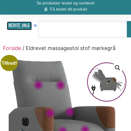
Se produkter testet og vurderet
Få testet dit produkt
Forside
/ Eldrevet massagestol stof mørkegrå
Tilbud!