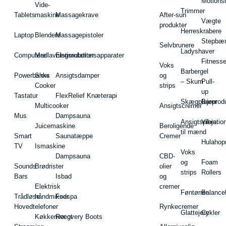
Motions
Vide-
Trimmer
Tablets
maskine
Massagekrave
After-sun
Vægte
produkter
Herreskrabere
Laptop
Blendere
Massagepistoler
Stepbæ
Selvbrunere
Ladyshaver
Computere
Madlavningsrobotter
Elstimulationsapparater
Fitnesse
Voks
Barbergel
Powerbanks
Slow
Ansigtsdamper
og
– Skum
Pull-
Cooker
strips
up
Tastatur
FlexRelief Knæterapi
Skægplejeprodu
Barer
Multicooker
Ansigtscremer
Mus
Dampsauna
Ansigtspleje
Vibratio
Juicemaskine
Beroligende
til mænd
Smart
Saunatæppe
Cremer
Hulahop
TV
Ismaskine
Voks
Dampsauna
CBD-
og
Foam
Sounds
Brødrister
olier
strips
Rollers
Bars
Isbad
og
Elektrisk
cremer
Føntørrer
Balance
Trådløse
håndmikser
Fodspa
Hovedtelefoner
Rynkecremer
Glattejern
Cykler
Køkkenvægt
Recovery Boots