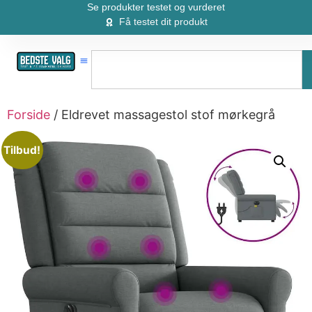
Se produkter testet og vurderet
Få testet dit produkt
Forside
/ Eldrevet massagestol stof mørkegrå
Tilbud!