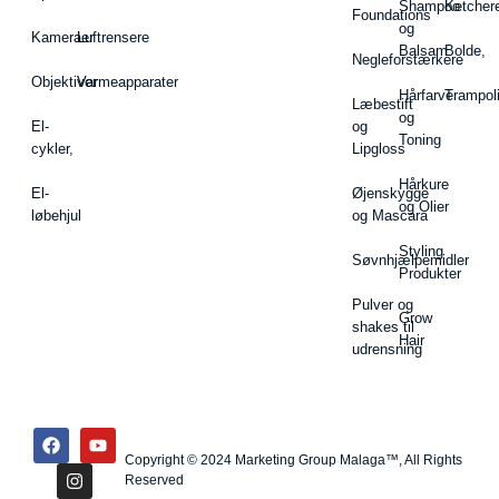
Shampoo
Ketcher
Foundations
og
Kameraer
Luftrensere
Balsam
Bolde,
Negleforstærkere
Objektiver
Varmeapparater
Hårfarve
Trampol
Læbestift
og
El-
og
Toning
cykler,
Lipgloss
Hårkure
El-
Øjenskygge
og Olier
løbehjul
og Mascara
Styling
Søvnhjælpemidler
Produkter
Pulver og
Grow
shakes til
Hair
udrensning
Copyright © 2024 Marketing Group Malaga™, All Rights
Reserved