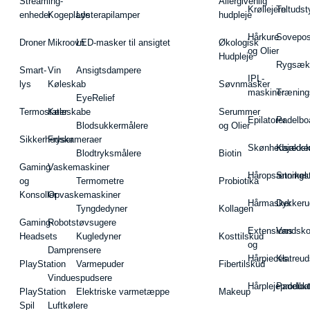
Streaming-
Allergivenlig
Krøllejern
Teltudst
enheder
Kogeplade
Lysterapilamper
hudpleje
Hårkure
Sovepos
Droner
Mikroovn
LED-masker til ansigtet
Økologisk
og Olier
Hudpleje
Rygsæk
Smart-
Vin
Ansigtsdampere
IPL-
lys
Køleskab
Søvnmasker
maskiner
Træning
EyeRelief
Termostater
Køleskabe
Serummer
Epilatorer
Padelbo
Blodsukkermålere
og Olier
Sikkerhedskameraer
Fryser
Skønhedsredsk
Kajakke
Blodtryksmålere
Biotin
Gaming
Vaskemaskiner
Håropsætningst
Snorkel
og
Termometre
Probiotika
Konsoller
Opvaskemaskiner
Hårmasker
Dykkeru
Tyngdedyner
Kollagen
Gaming-
Robotstøvsugere
Extensions
Vandsk
Headsets
Kugledyner
Kosttilskud
og
Damprensere
Hårpieces
Klatreud
PlayStation
Varmepuder
Fibertilskud
Vinduespudsere
Hårplejeprodukt
Padelba
PlayStation
Elektriske varmetæppe
Makeup
Spil
Luftkølere