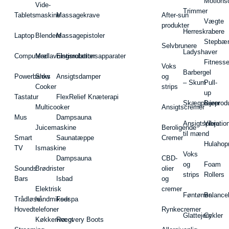
Motions
Vide-
Trimmer
Tablets
maskine
Massagekrave
After-sun
Vægte
produkter
Herreskrabere
Laptop
Blendere
Massagepistoler
Stepbæ
Selvbrunere
Ladyshaver
Computere
Madlavningsrobotter
Elstimulationsapparater
Fitnesse
Voks
Barbergel
Powerbanks
Slow
Ansigtsdamper
og
– Skum
Pull-
Cooker
strips
up
Tastatur
FlexRelief Knæterapi
Skægplejeprodu
Barer
Multicooker
Ansigtscremer
Mus
Dampsauna
Ansigtspleje
Vibratio
Juicemaskine
Beroligende
til mænd
Smart
Saunatæppe
Cremer
Hulahop
TV
Ismaskine
Voks
Dampsauna
CBD-
og
Foam
Sounds
Brødrister
olier
strips
Rollers
Bars
Isbad
og
Elektrisk
cremer
Føntørrer
Balance
Trådløse
håndmikser
Fodspa
Hovedtelefoner
Rynkecremer
Glattejern
Cykler
Køkkenvægt
Recovery Boots