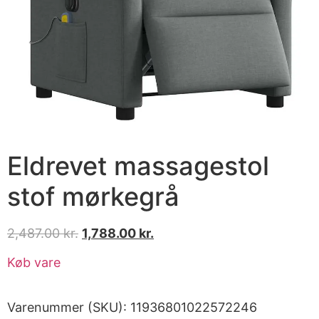
Eldrevet massagestol
stof mørkegrå
2,487.00
kr.
1,788.00
kr.
Køb vare
Varenummer (SKU):
11936801022572246