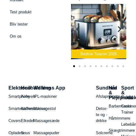
Test produkt
Bliv tester
Om os
Bedste Podcast Mikrofon
2026
Bedste Toaster 2026
Elektronik
Husholdning
Wellness App
Sundhed
Hår
Sport
&
&
Smartphone
Airfryers
IPL-maskiner
Afslapningste
Plejeproduk
Fritid
Barbermaskiner
Cross
Smartwatches
Kaffemaskiner
Massagestol
Detox-
Trainer
te og -
Hårtrimmere
Covers
Elkedel
Massagesæde
drikke
Løbebå
Skægtrimmere
Opladere
Sous
Massagepuder
Solcreme