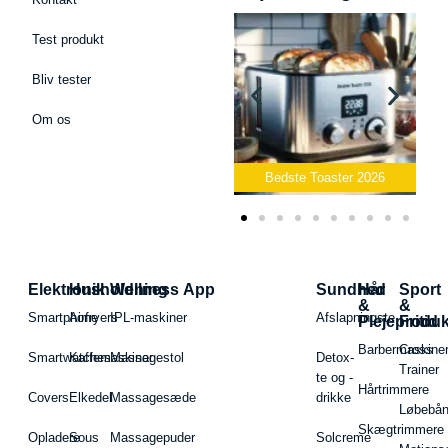
Test produkt
Bliv tester
Om os
Bedste Podcast Mikrofon
2026
Bedste Toaster 2026
Elektronik
Husholdning
Wellness App
Sundhed
Hår
Sport
&
&
Smartphone
Airfryers
IPL-maskiner
Afslapningste
Plejeproduk
Fritid
Barbermaskiner
Cross
Smartwatches
Kaffemaskiner
Massagestol
Detox-
Trainer
te og -
Hårtrimmere
Covers
Elkedel
Massagesæde
drikke
Løbebå
Skægtrimmere
Opladere
Sous
Massagepuder
Solcreme