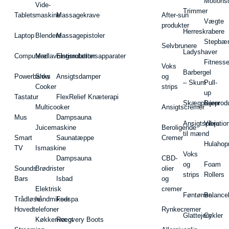
Motions
Vide-
Trimmer
Tablets
maskine
Massagekrave
After-sun
Vægte
produkter
Herreskrabere
Laptop
Blendere
Massagepistoler
Stepbæ
Selvbrunere
Ladyshaver
Computere
Madlavningsrobotter
Elstimulationsapparater
Fitnesse
Voks
Barbergel
Powerbanks
Slow
Ansigtsdamper
og
– Skum
Pull-
Cooker
strips
up
Tastatur
FlexRelief Knæterapi
Skægplejeprodu
Barer
Multicooker
Ansigtscremer
Mus
Dampsauna
Ansigtspleje
Vibratio
Juicemaskine
Beroligende
til mænd
Smart
Saunatæppe
Cremer
Hulahop
TV
Ismaskine
Voks
Dampsauna
CBD-
og
Foam
Sounds
Brødrister
olier
strips
Rollers
Bars
Isbad
og
Elektrisk
cremer
Føntørrer
Balance
Trådløse
håndmikser
Fodspa
Hovedtelefoner
Rynkecremer
Glattejern
Cykler
Køkkenvægt
Recovery Boots