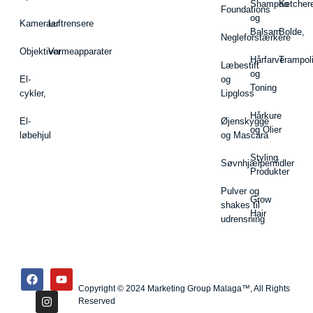
Shampoo
Ketcher
Foundations
og
Kameraer
Luftrensere
Balsam
Bolde,
Negleforstærkere
Objektiver
Varmeapparater
Hårfarve
Trampol
Læbestift
og
El-
og
Toning
cykler,
Lipgloss
Hårkure
El-
Øjenskygge
og Olier
løbehjul
og Mascara
Styling
Søvnhjælpemidler
Produkter
Pulver og
Grow
shakes til
Hair
udrensning
Copyright © 2024 Marketing Group Malaga™, All Rights
Reserved