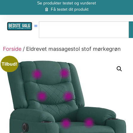
Se produkter testet og vurderet
Få testet dit produkt
Forside
/ Eldrevet massagestol stof mørkegrøn
Tilbud!