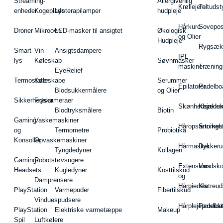
Streaming-
Allergivenlig
Krøllejern
Teltudst
enheder
Kogeplade
Lysterapilamper
hudpleje
Hårkure
Sovepos
Droner
Mikroovn
LED-masker til ansigtet
Økologisk
og Olier
Hudpleje
Rygsæk
Smart-
Vin
Ansigtsdampere
IPL-
lys
Køleskab
Søvnmasker
maskiner
Træning
EyeRelief
Termostater
Køleskabe
Serummer
Epilatorer
Padelbo
Blodsukkermålere
og Olier
Sikkerhedskameraer
Fryser
Skønhedsredsk
Kajakke
Blodtryksmålere
Biotin
Gaming
Vaskemaskiner
Håropsætningst
Snorkel
og
Termometre
Probiotika
Konsoller
Opvaskemaskiner
Hårmasker
Dykkeru
Tyngdedyner
Kollagen
Gaming-
Robotstøvsugere
Extensions
Vandsk
Headsets
Kugledyner
Kosttilskud
og
Damprensere
Hårpieces
Klatreud
PlayStation
Varmepuder
Fibertilskud
Vinduespudsere
Hårplejeprodukt
Padelba
PlayStation
Elektriske varmetæppe
Makeup
Spil
Luftkølere