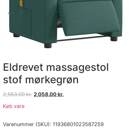
Eldrevet massagestol
stof mørkegrøn
2,563.00
kr.
2,058.00
kr.
Køb vare
Varenummer (SKU):
11936801023587259