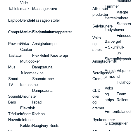
Motions
Vide-
Trimmer
Tablets
maskine
Massagekrave
After-sun
Vægte
produkter
Herreskrabere
Laptop
Blendere
Massagepistoler
Stepbæ
Selvbrunere
Ladyshaver
Computere
Madlavningsrobotter
Elstimulationsapparater
Fitnesse
Voks
Barbergel
Powerbanks
Slow
Ansigtsdamper
og
– Skum
Pull-
Cooker
strips
up
Tastatur
FlexRelief Knæterapi
Skægplejeprodu
Barer
Multicooker
Ansigtscremer
Mus
Dampsauna
Ansigtspleje
Vibratio
Juicemaskine
Beroligende
til mænd
Smart
Saunatæppe
Cremer
Hulahop
TV
Ismaskine
Voks
Dampsauna
CBD-
og
Foam
Sounds
Brødrister
olier
strips
Rollers
Bars
Isbad
og
Elektrisk
cremer
Føntørrer
Balance
Trådløse
håndmikser
Fodspa
Hovedtelefoner
Rynkecremer
Glattejern
Cykler
Køkkenvægt
Recovery Boots