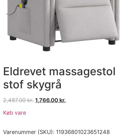
Eldrevet massagestol
stof skygrå
2,487.00
kr.
1,766.00
kr.
Køb vare
Varenummer (SKU):
11936801023651248