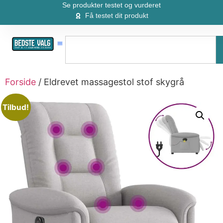
Se produkter testet og vurderet
Få testet dit produkt
Forside
/ Eldrevet massagestol stof skygrå
Tilbud!