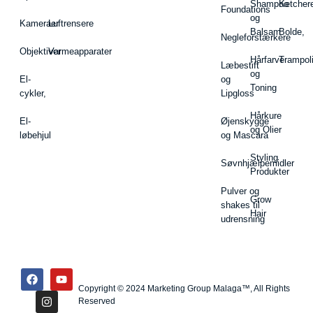
Shampoo
Ketcher
Foundations
og
Kameraer
Luftrensere
Balsam
Bolde,
Negleforstærkere
Objektiver
Varmeapparater
Hårfarve
Trampol
Læbestift
og
El-
og
Toning
cykler,
Lipgloss
Hårkure
El-
Øjenskygge
og Olier
løbehjul
og Mascara
Styling
Søvnhjælpemidler
Produkter
Pulver og
Grow
shakes til
Hair
udrensning
Copyright © 2024 Marketing Group Malaga™, All Rights
Reserved