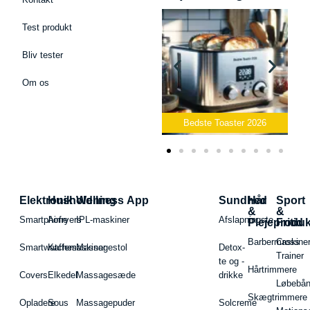
Test produkt
Bliv tester
Om os
Bedste Podcast Mikrofon
2026
Bedste Toaster 2026
Elektronik
Husholdning
Wellness App
Sundhed
Hår
Sport
&
&
Smartphone
Airfryers
IPL-maskiner
Afslapningste
Plejeproduk
Fritid
Barbermaskiner
Cross
Smartwatches
Kaffemaskiner
Massagestol
Detox-
Trainer
te og -
Hårtrimmere
Covers
Elkedel
Massagesæde
drikke
Løbebå
Skægtrimmere
Opladere
Sous
Massagepuder
Solcreme