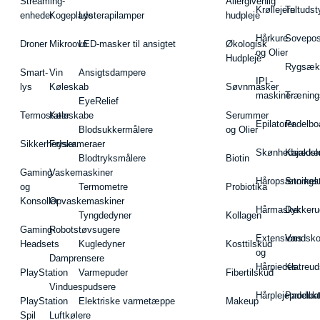
Streaming-
Allergivenlig
Krøllejern
Teltudst
enheder
Kogeplade
Lysterapilamper
hudpleje
Hårkure
Sovepos
Droner
Mikroovn
LED-masker til ansigtet
Økologisk
og Olier
Hudpleje
Rygsæk
Smart-
Vin
Ansigtsdampere
IPL-
lys
Køleskab
Søvnmasker
maskiner
Træning
EyeRelief
Termostater
Køleskabe
Serummer
Epilatorer
Padelbo
Blodsukkermålere
og Olier
Sikkerhedskameraer
Fryser
Skønhedsredsk
Kajakke
Blodtryksmålere
Biotin
Gaming
Vaskemaskiner
Håropsætningst
Snorkel
og
Termometre
Probiotika
Konsoller
Opvaskemaskiner
Hårmasker
Dykkeru
Tyngdedyner
Kollagen
Gaming-
Robotstøvsugere
Extensions
Vandsk
Headsets
Kugledyner
Kosttilskud
og
Damprensere
Hårpieces
Klatreud
PlayStation
Varmepuder
Fibertilskud
Vinduespudsere
Hårplejeprodukt
Padelba
PlayStation
Elektriske varmetæppe
Makeup
Spil
Luftkølere