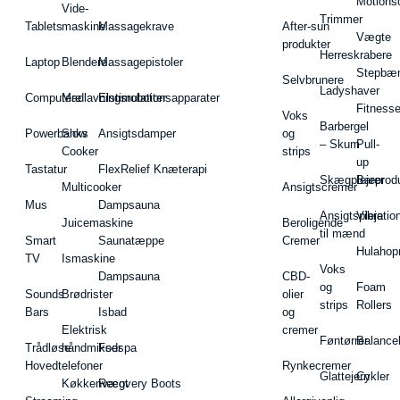
Motions
Vide-
Trimmer
Tablets
maskine
Massagekrave
After-sun
Vægte
produkter
Herreskrabere
Laptop
Blendere
Massagepistoler
Stepbæ
Selvbrunere
Ladyshaver
Computere
Madlavningsrobotter
Elstimulationsapparater
Fitnesse
Voks
Barbergel
Powerbanks
Slow
Ansigtsdamper
og
– Skum
Pull-
Cooker
strips
up
Tastatur
FlexRelief Knæterapi
Skægplejeprodu
Barer
Multicooker
Ansigtscremer
Mus
Dampsauna
Ansigtspleje
Vibratio
Juicemaskine
Beroligende
til mænd
Smart
Saunatæppe
Cremer
Hulahop
TV
Ismaskine
Voks
Dampsauna
CBD-
og
Foam
Sounds
Brødrister
olier
strips
Rollers
Bars
Isbad
og
Elektrisk
cremer
Føntørrer
Balance
Trådløse
håndmikser
Fodspa
Hovedtelefoner
Rynkecremer
Glattejern
Cykler
Køkkenvægt
Recovery Boots