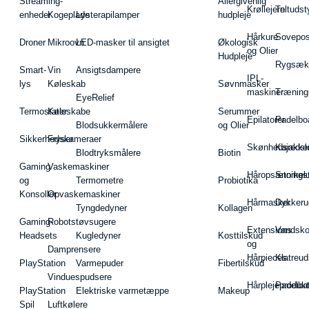
Streaming-
Allergivenlig
Krøllejern
Teltudst
enheder
Kogeplade
Lysterapilamper
hudpleje
Hårkure
Sovepos
Droner
Mikroovn
LED-masker til ansigtet
Økologisk
og Olier
Hudpleje
Rygsæk
Smart-
Vin
Ansigtsdampere
IPL-
lys
Køleskab
Søvnmasker
maskiner
Træning
EyeRelief
Termostater
Køleskabe
Serummer
Epilatorer
Padelbo
Blodsukkermålere
og Olier
Sikkerhedskameraer
Fryser
Skønhedsredsk
Kajakke
Blodtryksmålere
Biotin
Gaming
Vaskemaskiner
Håropsætningst
Snorkel
og
Termometre
Probiotika
Konsoller
Opvaskemaskiner
Hårmasker
Dykkeru
Tyngdedyner
Kollagen
Gaming-
Robotstøvsugere
Extensions
Vandsk
Headsets
Kugledyner
Kosttilskud
og
Damprensere
Hårpieces
Klatreud
PlayStation
Varmepuder
Fibertilskud
Vinduespudsere
Hårplejeprodukt
Padelba
PlayStation
Elektriske varmetæppe
Makeup
Spil
Luftkølere