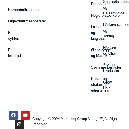
Shampoo
Ketcher
Foundations
og
Kameraer
Luftrensere
Balsam
Bolde,
Negleforstærkere
Objektiver
Varmeapparater
Hårfarve
Trampol
Læbestift
og
El-
og
Toning
cykler,
Lipgloss
Hårkure
El-
Øjenskygge
og Olier
løbehjul
og Mascara
Styling
Søvnhjælpemidler
Produkter
Pulver og
Grow
shakes til
Hair
udrensning
Copyright © 2024 Marketing Group Malaga™, All Rights
Reserved