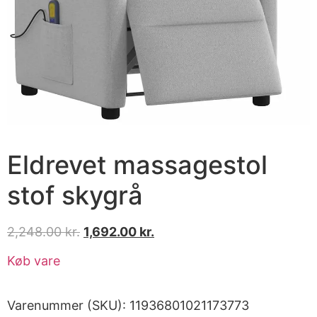
Eldrevet massagestol
stof skygrå
2,248.00
kr.
1,692.00
kr.
Køb vare
Varenummer (SKU):
11936801021173773