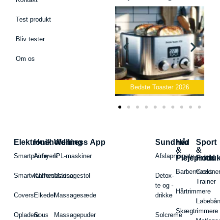
Test produkt
Bliv tester
Om os
Bedste Podcast Mikrofon
2026
Bedste Toaster 2026
Elektronik
Husholdning
Wellness App
Sundhed
Hår
Sport
&
&
Smartphone
Airfryers
IPL-maskiner
Afslapningste
Plejeproduk
Fritid
Barbermaskiner
Cross
Smartwatches
Kaffemaskiner
Massagestol
Detox-
Trainer
te og -
Hårtrimmere
Covers
Elkedel
Massagesæde
drikke
Løbebå
Skægtrimmere
Opladere
Sous
Massagepuder
Solcreme