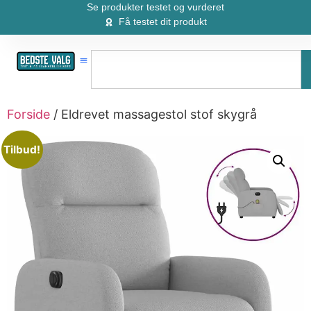
Se produkter testet og vurderet
Få testet dit produkt
Forside
/ Eldrevet massagestol stof skygrå
Tilbud!