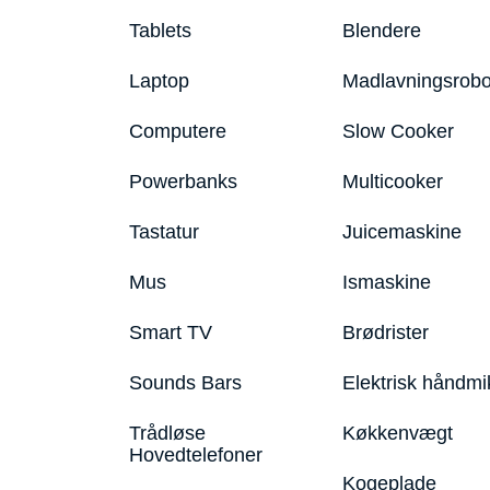
Tablets
Blendere
Laptop
Madlavningsrobo
Computere
Slow Cooker
Powerbanks
Multicooker
Tastatur
Juicemaskine
Mus
Ismaskine
Smart TV
Brødrister
Sounds Bars
Elektrisk håndmi
Trådløse
Køkkenvægt
Hovedtelefoner
Kogeplade