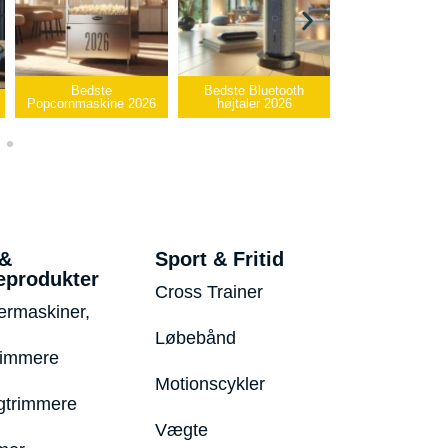
Bedste
Bedste Bluetooth
Bedste infrarø
Popcornmaskine 2026
højtaler 2026
varmepude 20
 &
Sport & Fritid
eprodukter
Cross Trainer
ermaskiner,
Løbebånd
rimmere
Motionscykler
trimmere
Vægte