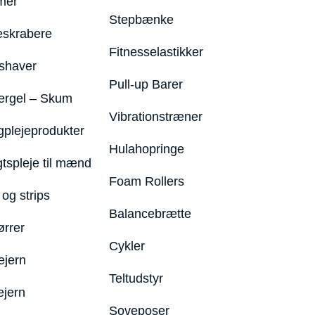
mer
Stepbænke
eskrabere
Fitnesselastikker
shaver
Pull-up Barer
ergel – Skum
Vibrationstræner
plejeprodukter
Hulahopringe
gtspleje til mænd
Foam Rollers
og strips
Balancebrætte
ørrer
Cykler
ejern
Teltudstyr
ejern
Soveposer