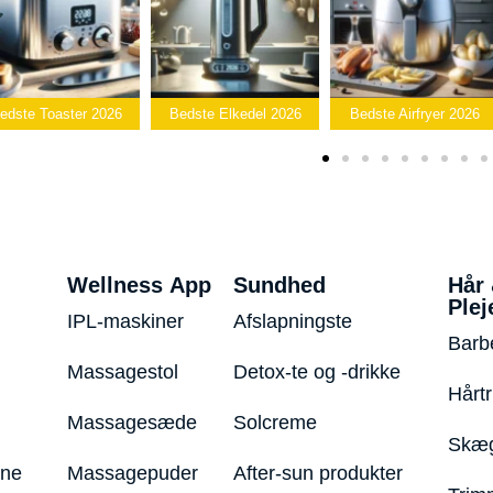
dste Toaster 2026
Bedste Elkedel 2026
Bedste Airfryer 2026
Wellness App
Sundhed
Hår
Plej
IPL-maskiner
Afslapningste
Barb
Massagestol
Detox-te og -drikke
Hårt
Massagesæde
Solcreme
Skæg
ine
Massagepuder
After-sun produkter