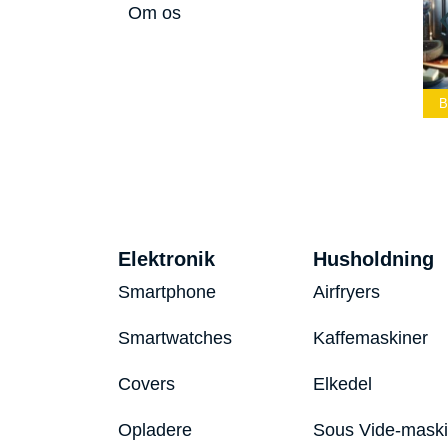
Om os
ommelærke
Bedste Led
Bedste Podcast
026
Lommelygte 2026
Mikrofon 2026
Be
Elektronik
Husholdning
Smartphone
Airfryers
Smartwatches
Kaffemaskiner
Covers
Elkedel
Opladere
Sous Vide-mask