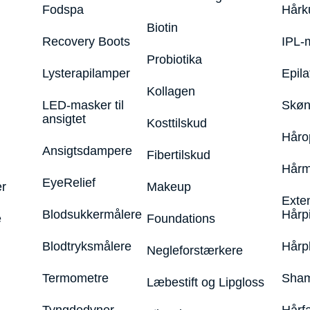
Fodspa
Hårk
Biotin
Recovery Boots
IPL-
Probiotika
Lysterapilamper
Epila
Kollagen
LED-masker til
Skøn
ansigtet
Kosttilskud
Håro
Ansigtsdampere
Fibertilskud
Hårm
EyeRelief
r
Makeup
Exte
Blodsukkermålere
Hårp
e
Foundations
Blodtryksmålere
Hårp
Negleforstærkere
Termometre
Sham
Læbestift og Lipgloss
Tyngdedyner
Hårf