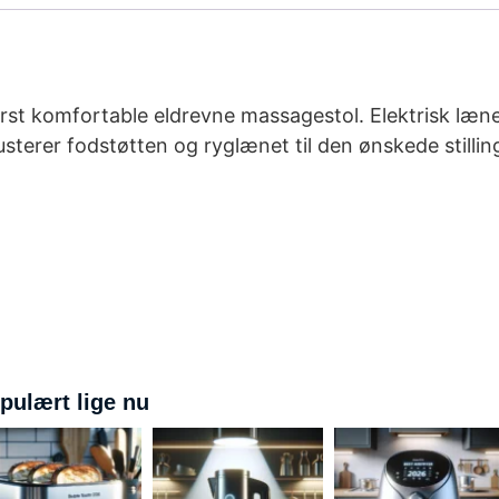
erst komfortable eldrevne massagestol. Elektrisk læn
usterer fodstøtten og ryglænet til den ønskede stilli
pulært lige nu