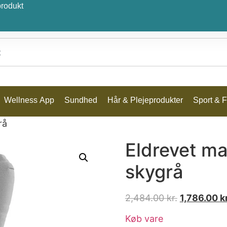
produkt
Wellness App
Sundhed
Hår & Plejeprodukter
Sport & Fr
rå
Eldrevet ma
skygrå
2,484.00
kr.
1,786.00
kr
Køb vare