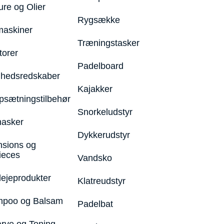
ure og Olier
Rygsække
maskiner
Træningstasker
torer
Padelboard
hedsredskaber
Kajakker
psætningstilbehør
Snorkeludstyr
asker
Dykkerudstyr
nsions og
ieces
Vandsko
lejeprodukter
Klatreudstyr
poo og Balsam
Padelbat
arve og Toning