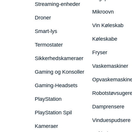
Streaming-enheder
Mikroovn
Droner
Vin Køleskab
Smart-lys
Køleskabe
Termostater
Fryser
Sikkerhedskameraer
Vaskemaskiner
Gaming og Konsoller
Opvaskemaskine
Gaming-Headsets
Robotstøvsuger
PlayStation
Damprensere
PlayStation Spil
Vinduespudsere
Kameraer