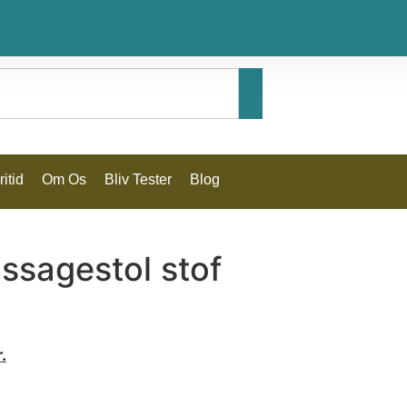
itid
Om Os
Bliv Tester
Blog
ssagestol stof
.