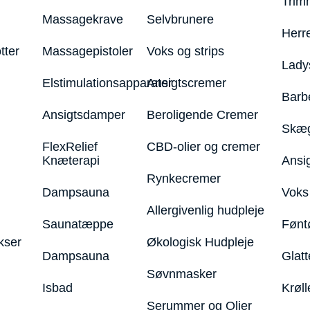
Trim
Massagekrave
Selvbrunere
Herr
tter
Massagepistoler
Voks og strips
Lady
Elstimulationsapparater
Ansigtscremer
Barb
Ansigtsdamper
Beroligende Cremer
Skæg
FlexRelief
CBD-olier og cremer
Knæterapi
Ansi
Rynkecremer
Dampsauna
Voks 
Allergivenlig hudpleje
Saunatæppe
Fønt
kser
Økologisk Hudpleje
Dampsauna
Glatt
Søvnmasker
Isbad
Krøll
Serummer og Olier