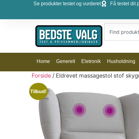
Se produkter testet og vurderet
Få testet dit 
Home
Generelt
Eletronik
Husholdning
Forside
/ Eldrevet massagestol stof skyg
Tilbud!