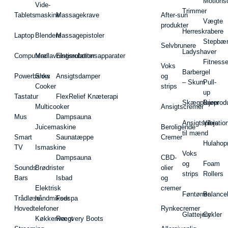
Motions
Vide-
Trimmer
Tablets
maskine
Massagekrave
After-sun
Vægte
produkter
Herreskrabere
Laptop
Blendere
Massagepistoler
Stepbæ
Selvbrunere
Ladyshaver
Computere
Madlavningsrobotter
Elstimulationsapparater
Fitnesse
Voks
Barbergel
Powerbanks
Slow
Ansigtsdamper
og
– Skum
Pull-
Cooker
strips
up
Tastatur
FlexRelief Knæterapi
Skægplejeprodu
Barer
Multicooker
Ansigtscremer
Mus
Dampsauna
Ansigtspleje
Vibratio
Juicemaskine
Beroligende
til mænd
Smart
Saunatæppe
Cremer
Hulahop
TV
Ismaskine
Voks
Dampsauna
CBD-
og
Foam
Sounds
Brødrister
olier
strips
Rollers
Bars
Isbad
og
Elektrisk
cremer
Føntørrer
Balance
Trådløse
håndmikser
Fodspa
Hovedtelefoner
Rynkecremer
Glattejern
Cykler
Køkkenvægt
Recovery Boots