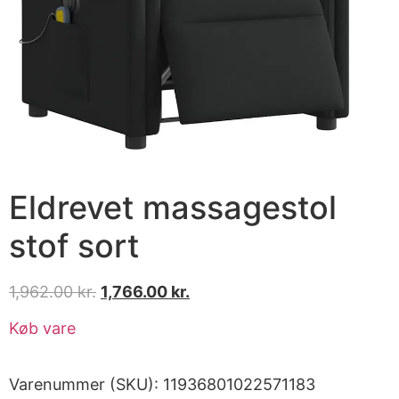
Eldrevet massagestol
stof sort
1,962.00
kr.
1,766.00
kr.
Køb vare
Varenummer (SKU):
11936801022571183