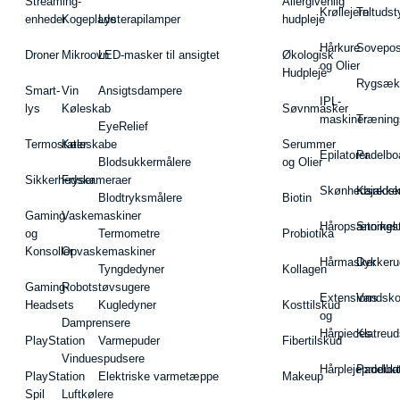
Streaming-
Allergivenlig
Krøllejern
Teltudst
enheder
Kogeplade
Lysterapilamper
hudpleje
Hårkure
Sovepos
Droner
Mikroovn
LED-masker til ansigtet
Økologisk
og Olier
Hudpleje
Rygsæk
Smart-
Vin
Ansigtsdampere
IPL-
lys
Køleskab
Søvnmasker
maskiner
Træning
EyeRelief
Termostater
Køleskabe
Serummer
Epilatorer
Padelbo
Blodsukkermålere
og Olier
Sikkerhedskameraer
Fryser
Skønhedsredsk
Kajakke
Blodtryksmålere
Biotin
Gaming
Vaskemaskiner
Håropsætningst
Snorkel
og
Termometre
Probiotika
Konsoller
Opvaskemaskiner
Hårmasker
Dykkeru
Tyngdedyner
Kollagen
Gaming-
Robotstøvsugere
Extensions
Vandsk
Headsets
Kugledyner
Kosttilskud
og
Damprensere
Hårpieces
Klatreud
PlayStation
Varmepuder
Fibertilskud
Vinduespudsere
Hårplejeprodukt
Padelba
PlayStation
Elektriske varmetæppe
Makeup
Spil
Luftkølere