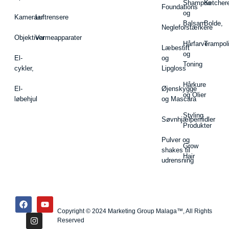
Shampoo
Ketcher
Foundations
og
Kameraer
Luftrensere
Balsam
Bolde,
Negleforstærkere
Objektiver
Varmeapparater
Hårfarve
Trampol
Læbestift
og
El-
og
Toning
cykler,
Lipgloss
Hårkure
El-
Øjenskygge
og Olier
løbehjul
og Mascara
Styling
Søvnhjælpemidler
Produkter
Pulver og
Grow
shakes til
Hair
udrensning
Copyright © 2024 Marketing Group Malaga™, All Rights
Reserved