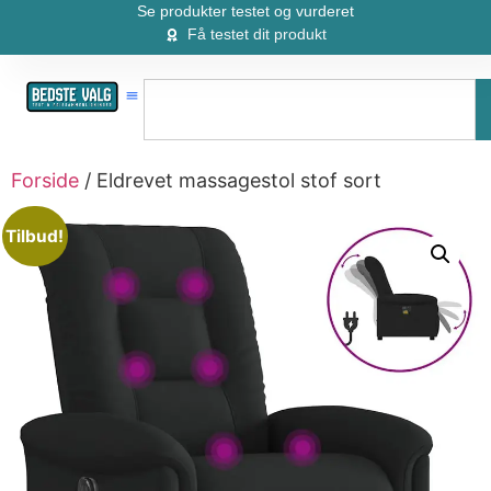
Se produkter testet og vurderet
Få testet dit produkt
Forside
/ Eldrevet massagestol stof sort
Tilbud!