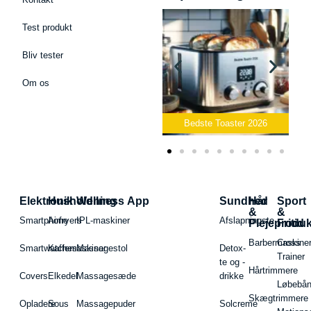
Test produkt
Bliv tester
Om os
Bedste Podcast Mikrofon
2026
Bedste Toaster 2026
Elektronik
Husholdning
Wellness App
Sundhed
Hår
Sport
&
&
Smartphone
Airfryers
IPL-maskiner
Afslapningste
Plejeproduk
Fritid
Barbermaskiner
Cross
Smartwatches
Kaffemaskiner
Massagestol
Detox-
Trainer
te og -
Hårtrimmere
Covers
Elkedel
Massagesæde
drikke
Løbebå
Skægtrimmere
Opladere
Sous
Massagepuder
Solcreme