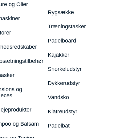
ure og Olier
Rygsække
maskiner
Træningstasker
torer
Padelboard
hedsredskaber
Kajakker
psætningstilbehør
Snorkeludstyr
asker
Dykkerudstyr
nsions og
ieces
Vandsko
lejeprodukter
Klatreudstyr
poo og Balsam
Padelbat
arve og Toning