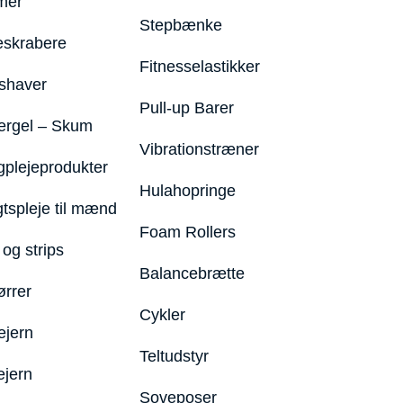
mer
Stepbænke
eskrabere
Fitnesselastikker
shaver
Pull-up Barer
ergel – Skum
Vibrationstræner
plejeprodukter
Hulahopringe
gtspleje til mænd
Foam Rollers
og strips
Balancebrætte
ørrer
Cykler
ejern
Teltudstyr
ejern
Soveposer