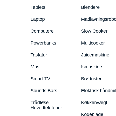
Tablets
Blendere
Laptop
Madlavningsrobo
Computere
Slow Cooker
Powerbanks
Multicooker
Tastatur
Juicemaskine
Mus
Ismaskine
Smart TV
Brødrister
Sounds Bars
Elektrisk håndmi
Trådløse
Køkkenvægt
Hovedtelefoner
Kogeplade