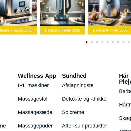
aster 2026
Bedste Elkedel 2026
Bedste Airfryer 2026
Pop
Wellness App
Sundhed
Hår
Plej
IPL-maskiner
Afslapningste
Barb
Massagestol
Detox-te og -drikke
Hårt
Massagesæde
Solcreme
Skæg
ine
Massagepuder
After-sun produkter