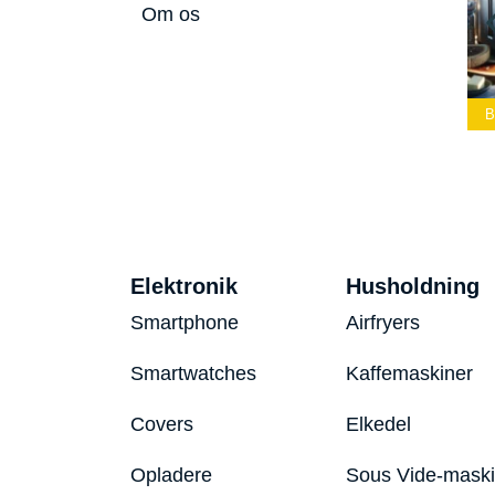
Om os
ærke
Bedste Led
Bedste Podcast
Lommelygte 2026
Mikrofon 2026
Bedste To
Elektronik
Husholdning
Smartphone
Airfryers
Smartwatches
Kaffemaskiner
Covers
Elkedel
Opladere
Sous Vide-mask