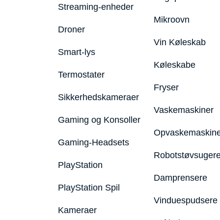
Streaming-enheder
Mikroovn
Droner
Vin Køleskab
Smart-lys
Køleskabe
Termostater
Fryser
Sikkerhedskameraer
Vaskemaskiner
Gaming og Konsoller
Opvaskemaskine
Gaming-Headsets
Robotstøvsuger
PlayStation
Damprensere
PlayStation Spil
Vinduespudsere
Kameraer