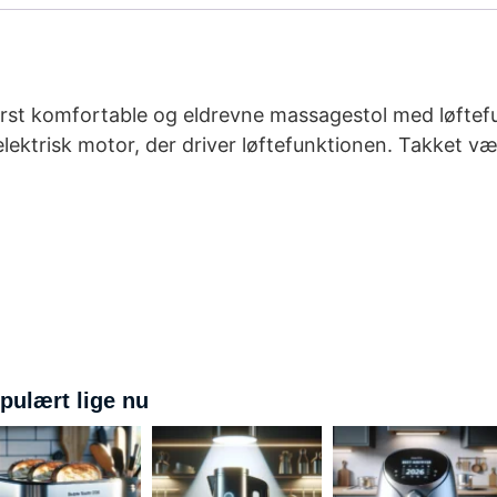
derst komfortable og eldrevne massagestol med løftef
lektrisk motor, der driver løftefunktionen. Takket væ
pulært lige nu