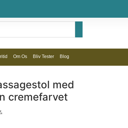
itid
Om Os
Bliv Tester
Blog
massagestol med
on cremefarvet
r.