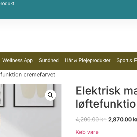
produkt
Wellness App
Sundhed
Hår & Plejeprodukter
Sport & Fr
efunktion cremefarvet
Elektrisk 
løftefunkti
4,290.00
kr.
2,870.00
k
Køb vare