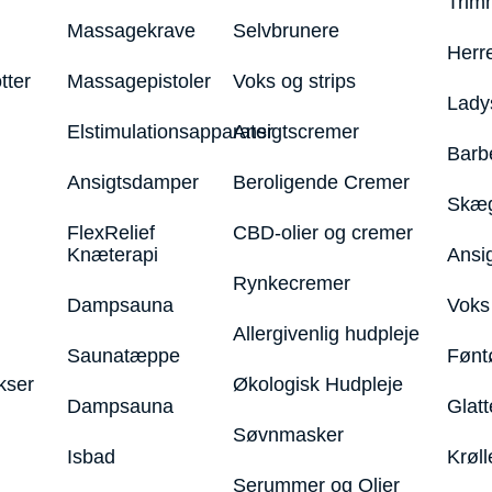
Trim
Massagekrave
Selvbrunere
Herr
tter
Massagepistoler
Voks og strips
Lady
Elstimulationsapparater
Ansigtscremer
Barb
Ansigtsdamper
Beroligende Cremer
Skæg
FlexRelief
CBD-olier og cremer
Knæterapi
Ansi
Rynkecremer
Dampsauna
Voks 
Allergivenlig hudpleje
Saunatæppe
Fønt
kser
Økologisk Hudpleje
Dampsauna
Glatt
Søvnmasker
Isbad
Krøll
Serummer og Olier