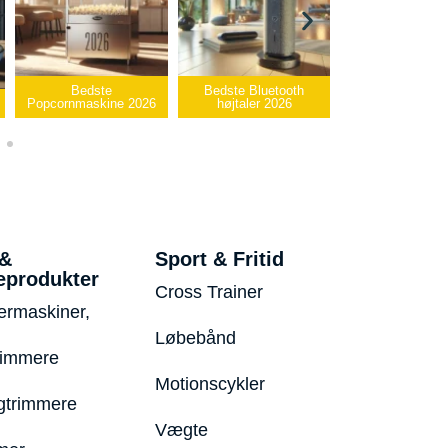
Bedste
Bedste Bluetooth
Bedste infrarøde
cornmaskine 2026
højtaler 2026
varmepude 2026
 &
Sport & Fritid
eprodukter
Cross Trainer
ermaskiner,
Løbebånd
rimmere
Motionscykler
trimmere
Vægte