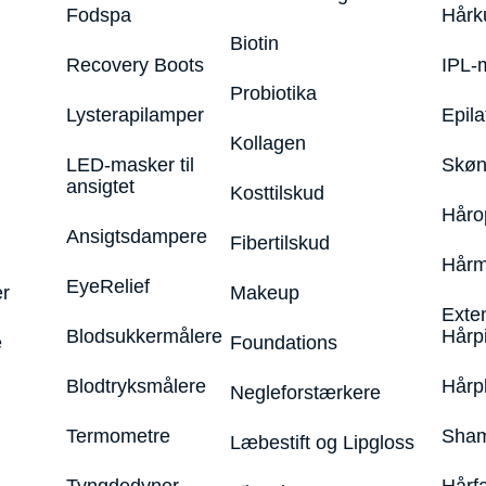
Fodspa
Hårk
Biotin
Recovery Boots
IPL-
Probiotika
Lysterapilamper
Epila
Kollagen
LED-masker til
Skøn
ansigtet
Kosttilskud
Håro
Ansigtsdampere
Fibertilskud
Hårm
EyeRelief
r
Makeup
Exte
Blodsukkermålere
Hårp
e
Foundations
Blodtryksmålere
Hårp
Negleforstærkere
Termometre
Sham
Læbestift og Lipgloss
Tyngdedyner
Hårf