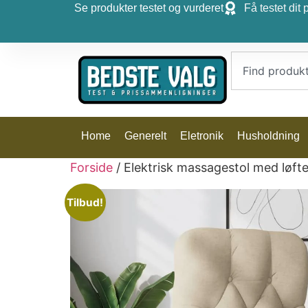
Se produkter testet og vurderet
Få testet dit 
Home
Generelt
Eletronik
Husholdning
Forside
/ Elektrisk massagestol med løft
Tilbud!