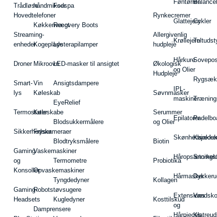
Føntørrer
Balance
Trådløse
håndmikser
Fodspa
Hovedtelefoner
Rynkecremer
Glattejern
Cykler
Køkkenvægt
Recovery Boots
Streaming-
Allergivenlig
Krøllejern
Teltudst
enheder
Kogeplade
Lysterapilamper
hudpleje
Hårkure
Sovepos
Droner
Mikroovn
LED-masker til ansigtet
Økologisk
og Olier
Hudpleje
Rygsæk
Smart-
Vin
Ansigtsdampere
IPL-
lys
Køleskab
Søvnmasker
maskiner
Træning
EyeRelief
Termostater
Køleskabe
Serummer
Epilatorer
Padelbo
Blodsukkermålere
og Olier
Sikkerhedskameraer
Fryser
Skønhedsredsk
Kajakke
Blodtryksmålere
Biotin
Gaming
Vaskemaskiner
Håropsætningst
Snorkel
og
Termometre
Probiotika
Konsoller
Opvaskemaskiner
Hårmasker
Dykkeru
Tyngdedyner
Kollagen
Gaming-
Robotstøvsugere
Extensions
Vandsk
Headsets
Kugledyner
Kosttilskud
og
Damprensere
Hårpieces
Klatreud