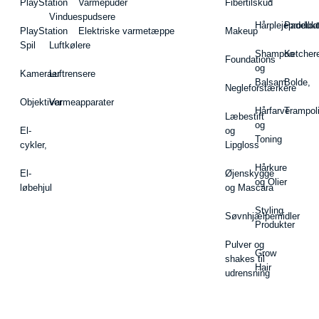
PlayStation
Varmepuder
Fibertilskud
Vinduespudsere
Hårplejeprodukt
Padelba
PlayStation
Elektriske varmetæppe
Makeup
Spil
Luftkølere
Shampoo
Ketcher
Foundations
og
Kameraer
Luftrensere
Balsam
Bolde,
Negleforstærkere
Objektiver
Varmeapparater
Hårfarve
Trampol
Læbestift
og
El-
og
Toning
cykler,
Lipgloss
Hårkure
El-
Øjenskygge
og Olier
løbehjul
og Mascara
Styling
Søvnhjælpemidler
Produkter
Pulver og
Grow
shakes til
Hair
udrensning