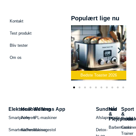
Populært lige nu
Kontakt
Test produkt
Bliv tester
Om os
Bedste Podcast Mikrofon
2026
Bedste Toaster 2026
Elektronik
Husholdning
Wellness App
Sundhed
Hår
Sport
&
&
Smartphone
Airfryers
IPL-maskiner
Afslapningste
Plejeproduk
Fritid
Barbermaskiner
Cross
Smartwatches
Kaffemaskiner
Massagestol
Detox-
Trainer
te og -