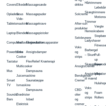
Hårtrimmere
Covers
Elkedel
Massagesæde
drikke
Løbebå
Skægtrimmere
Opladere
Sous
Massagepuder
Solcreme
Motions
Vide-
Trimmer
Tablets
maskine
Massagekrave
After-sun
Vægte
produkter
Herreskrabere
Laptop
Blendere
Massagepistoler
Stepbæ
Selvbrunere
Ladyshaver
Computere
Madlavningsrobotter
Elstimulationsapparater
Fitnesse
Voks
Barbergel
Powerbanks
Slow
Ansigtsdamper
og
– Skum
Pull-
Cooker
strips
up
Tastatur
FlexRelief Knæterapi
Skægplejeprodu
Barer
Multicooker
Ansigtscremer
Mus
Dampsauna
Ansigtspleje
Vibratio
Juicemaskine
Beroligende
til mænd
Smart
Saunatæppe
Cremer
Hulahop
TV
Ismaskine
Voks
Dampsauna
CBD-
og
Foam
Sounds
Brødrister
olier
strips
Rollers
Bars
Isbad
og
Elektrisk
cremer