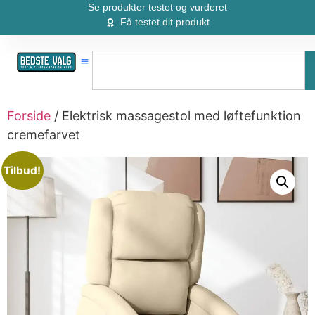
Se produkter testet og vurderet
Få testet dit produkt
Forside
/ Elektrisk massagestol med løftefunktion
cremefarvet
Tilbud!