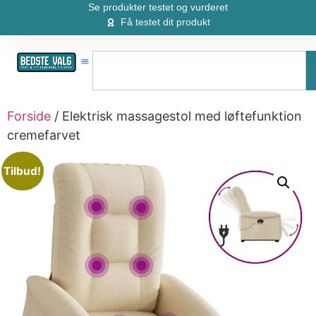
Se produkter testet og vurderet
Få testet dit produkt
Forside
/ Elektrisk massagestol med løftefunktion
cremefarvet
Tilbud!