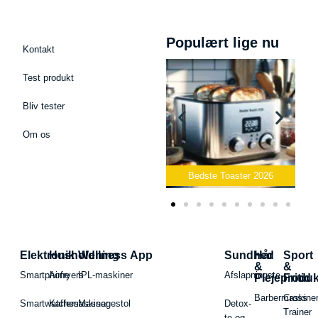
Populært lige nu
Kontakt
Test produkt
Bliv tester
Om os
Bedste Podcast Mikrofon
2026
Bedste Toaster 2026
Elektronik
Husholdning
Wellness App
Sundhed
Hår
Sport
&
&
Smartphone
Airfryers
IPL-maskiner
Afslapningste
Plejeproduk
Fritid
Barbermaskiner
Cross
Smartwatches
Kaffemaskiner
Massagestol
Detox-
Trainer
te og -