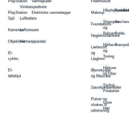
PlayStation
Varmepuder
Fibertilskud
Vinduespudsere
Hårplejeprodukt
Padelba
PlayStation
Elektriske varmetæppe
Makeup
Spil
Luftkølere
Shampoo
Ketcher
Foundations
og
Kameraer
Luftrensere
Balsam
Bolde,
Negleforstærkere
Objektiver
Varmeapparater
Hårfarve
Trampol
Læbestift
og
El-
og
Toning
cykler,
Lipgloss
Hårkure
El-
Øjenskygge
og Olier
løbehjul
og Mascara
Styling
Søvnhjælpemidler
Produkter
Pulver og
Grow
shakes til
Hair
udrensning