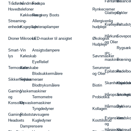
Føntørrer
Balance
Trådløse
håndmikser
Fodspa
Hovedtelefoner
Rynkecremer
Glattejern
Cykler
Køkkenvægt
Recovery Boots
Streaming-
Allergivenlig
Krøllejern
Teltudst
enheder
Kogeplade
Lysterapilamper
hudpleje
Hårkure
Sovepos
Droner
Mikroovn
LED-masker til ansigtet
Økologisk
og Olier
Hudpleje
Rygsæk
Smart-
Vin
Ansigtsdampere
IPL-
lys
Køleskab
Søvnmasker
maskiner
Træning
EyeRelief
Termostater
Køleskabe
Serummer
Epilatorer
Padelbo
Blodsukkermålere
og Olier
Sikkerhedskameraer
Fryser
Skønhedsredsk
Kajakke
Blodtryksmålere
Biotin
Gaming
Vaskemaskiner
Håropsætningst
Snorkel
og
Termometre
Probiotika
Konsoller
Opvaskemaskiner
Hårmasker
Dykkeru
Tyngdedyner
Kollagen
Gaming-
Robotstøvsugere
Extensions
Vandsk
Headsets
Kugledyner
Kosttilskud
og
Damprensere
Hårpieces
Klatreud