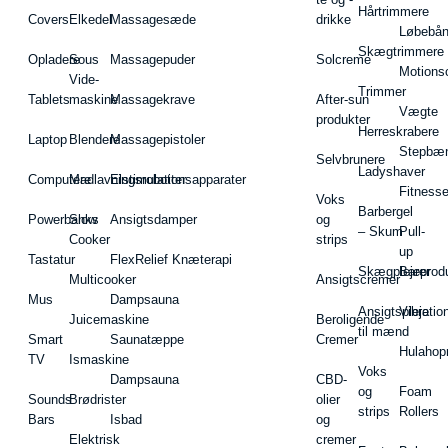
Hårtrimmere
Covers
Elkedel
Massagesæde
drikke
Løbebå
Skægtrimmere
Opladere
Sous
Massagepuder
Solcreme
Motions
Vide-
Trimmer
Tablets
maskine
Massagekrave
After-sun
Vægte
produkter
Herreskrabere
Laptop
Blendere
Massagepistoler
Stepbæ
Selvbrunere
Ladyshaver
Computere
Madlavningsrobotter
Elstimulationsapparater
Fitnesse
Voks
Barbergel
Powerbanks
Slow
Ansigtsdamper
og
– Skum
Pull-
Cooker
strips
up
Tastatur
FlexRelief Knæterapi
Skægplejeprodu
Barer
Multicooker
Ansigtscremer
Mus
Dampsauna
Ansigtspleje
Vibratio
Juicemaskine
Beroligende
til mænd
Smart
Saunatæppe
Cremer
Hulahop
TV
Ismaskine
Voks
Dampsauna
CBD-
og
Foam
Sounds
Brødrister
olier
strips
Rollers
Bars
Isbad
og
Elektrisk
cremer