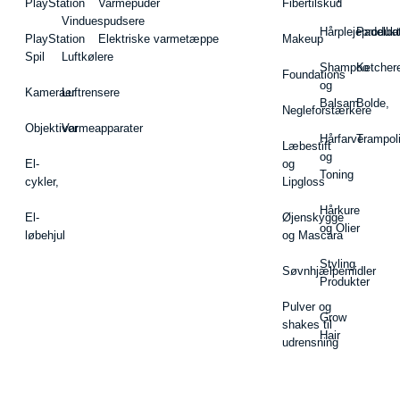
PlayStation
Varmepuder
Fibertilskud
Vinduespudsere
Hårplejeprodukt
Padelba
PlayStation
Elektriske varmetæppe
Makeup
Spil
Luftkølere
Shampoo
Ketcher
Foundations
og
Kameraer
Luftrensere
Balsam
Bolde,
Negleforstærkere
Objektiver
Varmeapparater
Hårfarve
Trampol
Læbestift
og
El-
og
Toning
cykler,
Lipgloss
Hårkure
El-
Øjenskygge
og Olier
løbehjul
og Mascara
Styling
Søvnhjælpemidler
Produkter
Pulver og
Grow
shakes til
Hair
udrensning