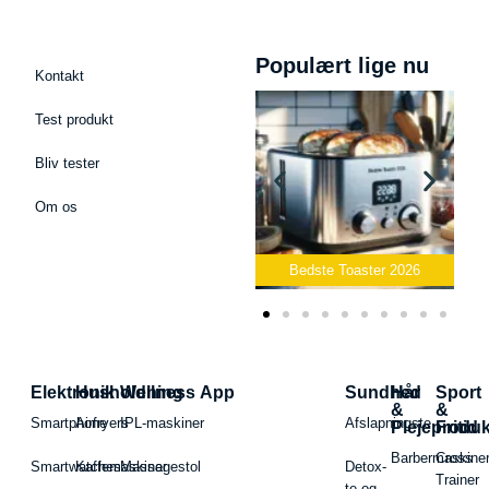
Populært lige nu
Kontakt
Test produkt
Bliv tester
Om os
Bedste Podcast Mikrofon
2026
Bedste Toaster 2026
Elektronik
Husholdning
Wellness App
Sundhed
Hår
Sport
&
&
Smartphone
Airfryers
IPL-maskiner
Afslapningste
Plejeproduk
Fritid
Barbermaskiner
Cross
Smartwatches
Kaffemaskiner
Massagestol
Detox-
Trainer
te og -