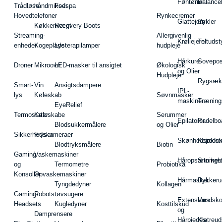
Føntørrer
Balance
Trådløse
håndmikser
Fodspa
Hovedtelefoner
Rynkecremer
Glattejern
Cykler
Køkkenvægt
Recovery Boots
Streaming-
Allergivenlig
Krøllejern
Teltudst
enheder
Kogeplade
Lysterapilamper
hudpleje
Hårkure
Sovepos
Droner
Mikroovn
LED-masker til ansigtet
Økologisk
og Olier
Hudpleje
Rygsæk
Smart-
Vin
Ansigtsdampere
IPL-
lys
Køleskab
Søvnmasker
maskiner
Træning
EyeRelief
Termostater
Køleskabe
Serummer
Epilatorer
Padelbo
Blodsukkermålere
og Olier
Sikkerhedskameraer
Fryser
Skønhedsredsk
Kajakke
Blodtryksmålere
Biotin
Gaming
Vaskemaskiner
Håropsætningst
Snorkel
og
Termometre
Probiotika
Konsoller
Opvaskemaskiner
Hårmasker
Dykkeru
Tyngdedyner
Kollagen
Gaming-
Robotstøvsugere
Extensions
Vandsk
Headsets
Kugledyner
Kosttilskud
og
Damprensere
Hårpieces
Klatreud