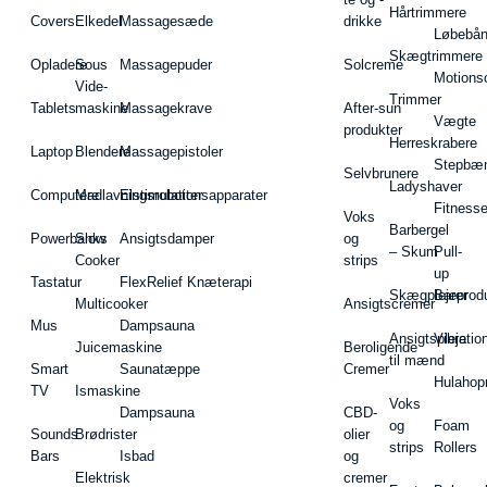
Hårtrimmere
Covers
Elkedel
Massagesæde
drikke
Løbebå
Skægtrimmere
Opladere
Sous
Massagepuder
Solcreme
Motions
Vide-
Trimmer
Tablets
maskine
Massagekrave
After-sun
Vægte
produkter
Herreskrabere
Laptop
Blendere
Massagepistoler
Stepbæ
Selvbrunere
Ladyshaver
Computere
Madlavningsrobotter
Elstimulationsapparater
Fitnesse
Voks
Barbergel
Powerbanks
Slow
Ansigtsdamper
og
– Skum
Pull-
Cooker
strips
up
Tastatur
FlexRelief Knæterapi
Skægplejeprodu
Barer
Multicooker
Ansigtscremer
Mus
Dampsauna
Ansigtspleje
Vibratio
Juicemaskine
Beroligende
til mænd
Smart
Saunatæppe
Cremer
Hulahop
TV
Ismaskine
Voks
Dampsauna
CBD-
og
Foam
Sounds
Brødrister
olier
strips
Rollers
Bars
Isbad
og
Elektrisk
cremer