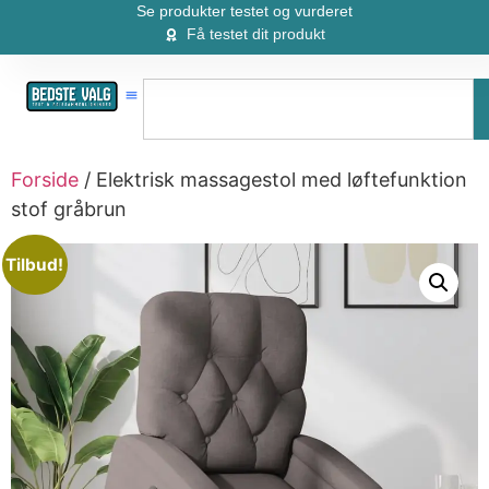
Se produkter testet og vurderet
Få testet dit produkt
Forside
/ Elektrisk massagestol med løftefunktion
stof gråbrun
Tilbud!