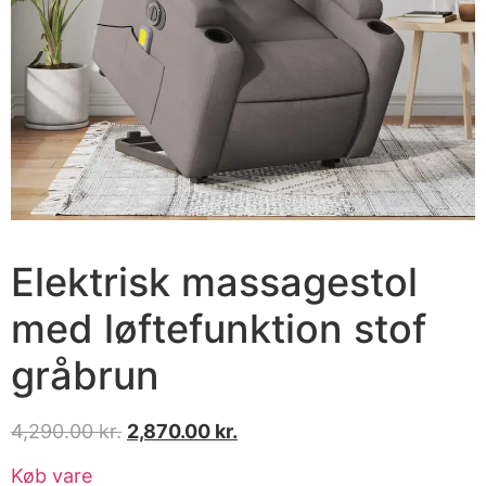
Elektrisk massagestol
med løftefunktion stof
gråbrun
4,290.00
kr.
2,870.00
kr.
Køb vare