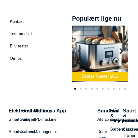
Populært lige nu
Kontakt
Test produkt
Bliv tester
Om os
Bedste Podcast Mikrofon
2026
Bedste Toaster 2026
Elektronik
Husholdning
Wellness App
Sundhed
Hår
Sport
&
&
Smartphone
Airfryers
IPL-maskiner
Afslapningste
Plejeproduk
Fritid
Barbermaskiner
Cross
Smartwatches
Kaffemaskiner
Massagestol
Detox-
Trainer
te og -