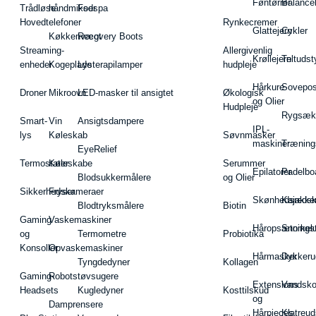
Føntørrer
Balance
Trådløse
håndmikser
Fodspa
Hovedtelefoner
Rynkecremer
Glattejern
Cykler
Køkkenvægt
Recovery Boots
Streaming-
Allergivenlig
Krøllejern
Teltudst
enheder
Kogeplade
Lysterapilamper
hudpleje
Hårkure
Sovepos
Droner
Mikroovn
LED-masker til ansigtet
Økologisk
og Olier
Hudpleje
Rygsæk
Smart-
Vin
Ansigtsdampere
IPL-
lys
Køleskab
Søvnmasker
maskiner
Træning
EyeRelief
Termostater
Køleskabe
Serummer
Epilatorer
Padelbo
Blodsukkermålere
og Olier
Sikkerhedskameraer
Fryser
Skønhedsredsk
Kajakke
Blodtryksmålere
Biotin
Gaming
Vaskemaskiner
Håropsætningst
Snorkel
og
Termometre
Probiotika
Konsoller
Opvaskemaskiner
Hårmasker
Dykkeru
Tyngdedyner
Kollagen
Gaming-
Robotstøvsugere
Extensions
Vandsk
Headsets
Kugledyner
Kosttilskud
og
Damprensere
Hårpieces
Klatreud