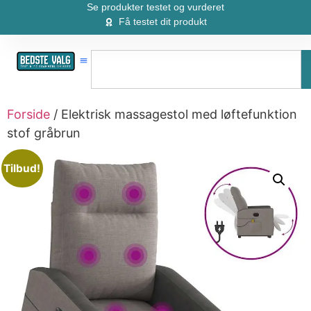
Se produkter testet og vurderet
Få testet dit produkt
Forside
/ Elektrisk massagestol med løftefunktion
stof gråbrun
Tilbud!