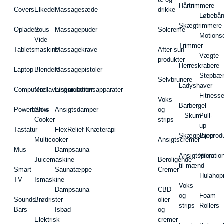
Hårtrimmere
Covers
Elkedel
Massagesæde
drikke
Løbebå
Skægtrimmere
Opladere
Sous
Massagepuder
Solcreme
Motions
Vide-
Trimmer
Tablets
maskine
Massagekrave
After-sun
Vægte
produkter
Herreskrabere
Laptop
Blendere
Massagepistoler
Stepbæ
Selvbrunere
Ladyshaver
Computere
Madlavningsrobotter
Elstimulationsapparater
Fitnesse
Voks
Barbergel
Powerbanks
Slow
Ansigtsdamper
og
– Skum
Pull-
Cooker
strips
up
Tastatur
FlexRelief Knæterapi
Skægplejeprodu
Barer
Multicooker
Ansigtscremer
Mus
Dampsauna
Ansigtspleje
Vibratio
Juicemaskine
Beroligende
til mænd
Smart
Saunatæppe
Cremer
Hulahop
TV
Ismaskine
Voks
Dampsauna
CBD-
og
Foam
Sounds
Brødrister
olier
strips
Rollers
Bars
Isbad
og
Elektrisk
cremer