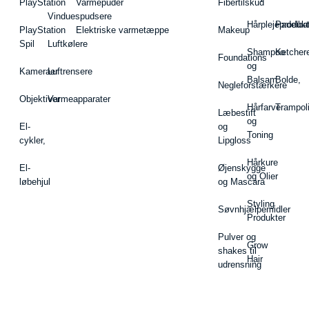
PlayStation
Varmepuder
Fibertilskud
Vinduespudsere
Hårplejeprodukt
Padelba
PlayStation
Elektriske varmetæppe
Makeup
Spil
Luftkølere
Shampoo
Ketcher
Foundations
og
Kameraer
Luftrensere
Balsam
Bolde,
Negleforstærkere
Objektiver
Varmeapparater
Hårfarve
Trampol
Læbestift
og
El-
og
Toning
cykler,
Lipgloss
Hårkure
El-
Øjenskygge
og Olier
løbehjul
og Mascara
Styling
Søvnhjælpemidler
Produkter
Pulver og
Grow
shakes til
Hair
udrensning