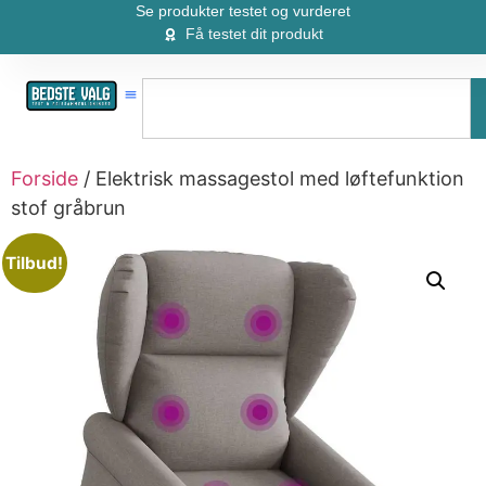
Se produkter testet og vurderet
Få testet dit produkt
Forside
/ Elektrisk massagestol med løftefunktion
stof gråbrun
Tilbud!