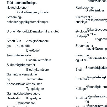
Føntørrer
Balance
Trådløse
håndmikser
Fodspa
Hovedtelefoner
Rynkecremer
Glattejern
Cykler
Køkkenvægt
Recovery Boots
Streaming-
Allergivenlig
Krøllejern
Teltudst
enheder
Kogeplade
Lysterapilamper
hudpleje
Hårkure
Sovepos
Droner
Mikroovn
LED-masker til ansigtet
Økologisk
og Olier
Hudpleje
Rygsæk
Smart-
Vin
Ansigtsdampere
IPL-
lys
Køleskab
Søvnmasker
maskiner
Træning
EyeRelief
Termostater
Køleskabe
Serummer
Epilatorer
Padelbo
Blodsukkermålere
og Olier
Sikkerhedskameraer
Fryser
Skønhedsredsk
Kajakke
Blodtryksmålere
Biotin
Gaming
Vaskemaskiner
Håropsætningst
Snorkel
og
Termometre
Probiotika
Konsoller
Opvaskemaskiner
Hårmasker
Dykkeru
Tyngdedyner
Kollagen
Gaming-
Robotstøvsugere
Extensions
Vandsk
Headsets
Kugledyner
Kosttilskud
og
Damprensere
Hårpieces
Klatreud