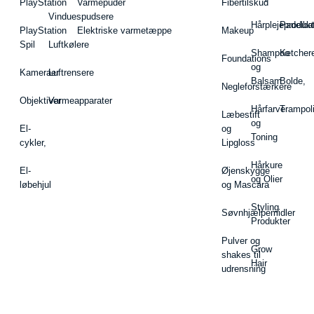
PlayStation
Varmepuder
Fibertilskud
Vinduespudsere
Hårplejeprodukt
Padelba
PlayStation
Elektriske varmetæppe
Makeup
Spil
Luftkølere
Shampoo
Ketcher
Foundations
og
Kameraer
Luftrensere
Balsam
Bolde,
Negleforstærkere
Objektiver
Varmeapparater
Hårfarve
Trampol
Læbestift
og
El-
og
Toning
cykler,
Lipgloss
Hårkure
El-
Øjenskygge
og Olier
løbehjul
og Mascara
Styling
Søvnhjælpemidler
Produkter
Pulver og
Grow
shakes til
Hair
udrensning