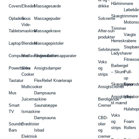
Hårtrimmere
Covers
Elkedel
Massagesæde
drikke
Løbebå
Skægtrimmere
Opladere
Sous
Massagepuder
Solcreme
Motions
Vide-
Trimmer
Tablets
maskine
Massagekrave
After-sun
Vægte
produkter
Herreskrabere
Laptop
Blendere
Massagepistoler
Stepbæ
Selvbrunere
Ladyshaver
Computere
Madlavningsrobotter
Elstimulationsapparater
Fitnesse
Voks
Barbergel
Powerbanks
Slow
Ansigtsdamper
og
– Skum
Pull-
Cooker
strips
up
Tastatur
FlexRelief Knæterapi
Skægplejeprodu
Barer
Multicooker
Ansigtscremer
Mus
Dampsauna
Ansigtspleje
Vibratio
Juicemaskine
Beroligende
til mænd
Smart
Saunatæppe
Cremer
Hulahop
TV
Ismaskine
Voks
Dampsauna
CBD-
og
Foam
Sounds
Brødrister
olier
strips
Rollers
Bars
Isbad
og
Elektrisk
cremer