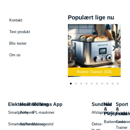
Populært lige nu
Kontakt
Test produkt
Bliv tester
Om os
Bedste Podcast Mikrofon
2026
Bedste Toaster 2026
Elektronik
Husholdning
Wellness App
Sundhed
Hår
Sport
&
&
Smartphone
Airfryers
IPL-maskiner
Afslapningste
Plejeproduk
Fritid
Barbermaskiner
Cross
Smartwatches
Kaffemaskiner
Massagestol
Detox-
Trainer
te og -