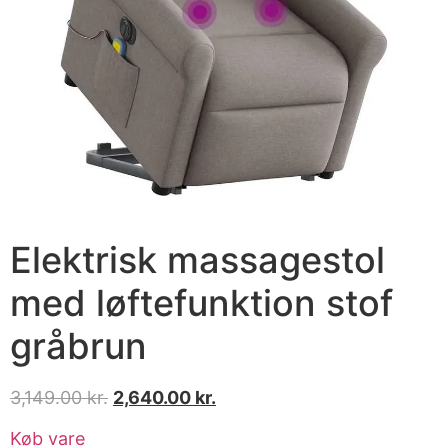
Elektrisk massagestol
med løftefunktion stof
gråbrun
3,149.00
kr.
2,640.00
kr.
Køb vare