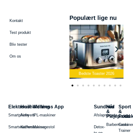
Populært lige nu
Kontakt
Test produkt
Bliv tester
Om os
Bedste Podcast Mikrofon
2026
Bedste Toaster 2026
Elektronik
Husholdning
Wellness App
Sundhed
Hår
Sport
&
&
Smartphone
Airfryers
IPL-maskiner
Afslapningste
Plejeproduk
Fritid
Barbermaskiner
Cross
Smartwatches
Kaffemaskiner
Massagestol
Detox-
Trainer
te og -