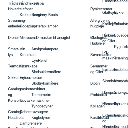
Føntørrer
Balance
Trådløse
håndmikser
Fodspa
Hovedtelefoner
Rynkecremer
Glattejern
Cykler
Køkkenvægt
Recovery Boots
Streaming-
Allergivenlig
Krøllejern
Teltudst
enheder
Kogeplade
Lysterapilamper
hudpleje
Hårkure
Sovepos
Droner
Mikroovn
LED-masker til ansigtet
Økologisk
og Olier
Hudpleje
Rygsæk
Smart-
Vin
Ansigtsdampere
IPL-
lys
Køleskab
Søvnmasker
maskiner
Træning
EyeRelief
Termostater
Køleskabe
Serummer
Epilatorer
Padelbo
Blodsukkermålere
og Olier
Sikkerhedskameraer
Fryser
Skønhedsredsk
Kajakke
Blodtryksmålere
Biotin
Gaming
Vaskemaskiner
Håropsætningst
Snorkel
og
Termometre
Probiotika
Konsoller
Opvaskemaskiner
Hårmasker
Dykkeru
Tyngdedyner
Kollagen
Gaming-
Robotstøvsugere
Extensions
Vandsk
Headsets
Kugledyner
Kosttilskud
og
Damprensere
Hårpieces
Klatreud