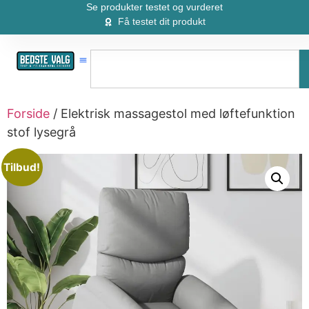
Se produkter testet og vurderet
Få testet dit produkt
Forside
/ Elektrisk massagestol med løftefunktion
stof lysegrå
Tilbud!