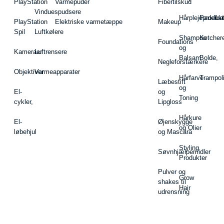
PlayStation
Varmepuder
Fibertilskud
Vinduespudsere
Hårplejeprodukt
Padelba
PlayStation
Elektriske varmetæppe
Makeup
Spil
Luftkølere
Shampoo
Ketcher
Foundations
og
Kameraer
Luftrensere
Balsam
Bolde,
Negleforstærkere
Objektiver
Varmeapparater
Hårfarve
Trampol
Læbestift
og
El-
og
Toning
cykler,
Lipgloss
Hårkure
El-
Øjenskygge
og Olier
løbehjul
og Mascara
Styling
Søvnhjælpemidler
Produkter
Pulver og
Grow
shakes til
Hair
udrensning