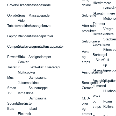
Hårtrimmere
Covers
Elkedel
Massagesæde
drikke
Løbebå
Skægtrimmere
Opladere
Sous
Massagepuder
Solcreme
Motions
Vide-
Trimmer
Tablets
maskine
Massagekrave
After-sun
Vægte
produkter
Herreskrabere
Laptop
Blendere
Massagepistoler
Stepbæ
Selvbrunere
Ladyshaver
Computere
Madlavningsrobotter
Elstimulationsapparater
Fitnesse
Voks
Barbergel
Powerbanks
Slow
Ansigtsdamper
og
– Skum
Pull-
Cooker
strips
up
Tastatur
FlexRelief Knæterapi
Skægplejeprodu
Barer
Multicooker
Ansigtscremer
Mus
Dampsauna
Ansigtspleje
Vibratio
Juicemaskine
Beroligende
til mænd
Smart
Saunatæppe
Cremer
Hulahop
TV
Ismaskine
Voks
Dampsauna
CBD-
og
Foam
Sounds
Brødrister
olier
strips
Rollers
Bars
Isbad
og
Elektrisk
cremer