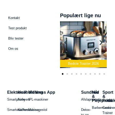
Populært lige nu
Kontakt
Test produkt
Bliv tester
Om os
Bedste Podcast Mikrofon
2026
Bedste Toaster 2026
Elektronik
Husholdning
Wellness App
Sundhed
Hår
Sport
&
&
Smartphone
Airfryers
IPL-maskiner
Afslapningste
Plejeproduk
Fritid
Barbermaskiner
Cross
Smartwatches
Kaffemaskiner
Massagestol
Detox-
Trainer
te og -