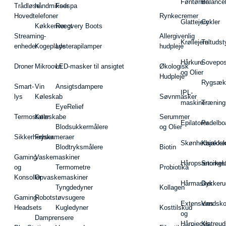
Føntørrer
Balance
Trådløse
håndmikser
Fodspa
Hovedtelefoner
Rynkecremer
Glattejern
Cykler
Køkkenvægt
Recovery Boots
Streaming-
Allergivenlig
Krøllejern
Teltudst
enheder
Kogeplade
Lysterapilamper
hudpleje
Hårkure
Sovepos
Droner
Mikroovn
LED-masker til ansigtet
Økologisk
og Olier
Hudpleje
Rygsæk
Smart-
Vin
Ansigtsdampere
IPL-
lys
Køleskab
Søvnmasker
maskiner
Træning
EyeRelief
Termostater
Køleskabe
Serummer
Epilatorer
Padelbo
Blodsukkermålere
og Olier
Sikkerhedskameraer
Fryser
Skønhedsredsk
Kajakke
Blodtryksmålere
Biotin
Gaming
Vaskemaskiner
Håropsætningst
Snorkel
og
Termometre
Probiotika
Konsoller
Opvaskemaskiner
Hårmasker
Dykkeru
Tyngdedyner
Kollagen
Gaming-
Robotstøvsugere
Extensions
Vandsk
Headsets
Kugledyner
Kosttilskud
og
Damprensere
Hårpieces
Klatreud