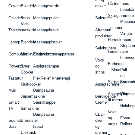
Hårtrimmere
Covers
Elkedel
Massagesæde
drikke
Løbebå
Skægtrimmere
Opladere
Sous
Massagepuder
Solcreme
Motions
Vide-
Trimmer
Tablets
maskine
Massagekrave
After-sun
Vægte
produkter
Herreskrabere
Laptop
Blendere
Massagepistoler
Stepbæ
Selvbrunere
Ladyshaver
Computere
Madlavningsrobotter
Elstimulationsapparater
Fitnesse
Voks
Barbergel
Powerbanks
Slow
Ansigtsdamper
og
– Skum
Pull-
Cooker
strips
up
Tastatur
FlexRelief Knæterapi
Skægplejeprodu
Barer
Multicooker
Ansigtscremer
Mus
Dampsauna
Ansigtspleje
Vibratio
Juicemaskine
Beroligende
til mænd
Smart
Saunatæppe
Cremer
Hulahop
TV
Ismaskine
Voks
Dampsauna
CBD-
og
Foam
Sounds
Brødrister
olier
strips
Rollers
Bars
Isbad
og
Elektrisk
cremer