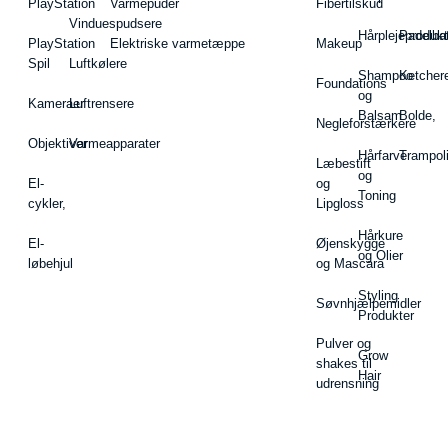
PlayStation
Varmepuder
Fibertilskud
Vinduespudsere
Hårplejeprodukt
Padelba
PlayStation
Elektriske varmetæppe
Makeup
Spil
Luftkølere
Shampoo
Ketcher
Foundations
og
Kameraer
Luftrensere
Balsam
Bolde,
Negleforstærkere
Objektiver
Varmeapparater
Hårfarve
Trampol
Læbestift
og
El-
og
Toning
cykler,
Lipgloss
Hårkure
El-
Øjenskygge
og Olier
løbehjul
og Mascara
Styling
Søvnhjælpemidler
Produkter
Pulver og
Grow
shakes til
Hair
udrensning