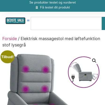
Se produkter testet og vurderet
Få testet dit produkt
Forside
/ Elektrisk massagestol med løftefunktion
stof lysegrå
Tilbud!