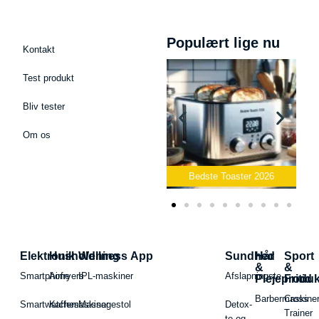
Populært lige nu
Kontakt
Test produkt
Bliv tester
Om os
Bedste Podcast Mikrofon
2026
Bedste Toaster 2026
Elektronik
Husholdning
Wellness App
Sundhed
Hår
Sport
&
&
Smartphone
Airfryers
IPL-maskiner
Afslapningste
Plejeproduk
Fritid
Barbermaskiner
Cross
Smartwatches
Kaffemaskiner
Massagestol
Detox-
Trainer
te og -