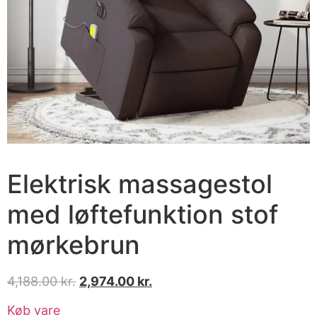
Elektrisk massagestol
med løftefunktion stof
mørkebrun
4,188.00
kr.
2,974.00
kr.
Køb vare