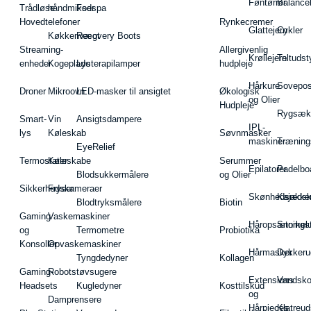
Føntørrer
Balance
Trådløse
håndmikser
Fodspa
Hovedtelefoner
Rynkecremer
Glattejern
Cykler
Køkkenvægt
Recovery Boots
Streaming-
Allergivenlig
Krøllejern
Teltudst
enheder
Kogeplade
Lysterapilamper
hudpleje
Hårkure
Sovepos
Droner
Mikroovn
LED-masker til ansigtet
Økologisk
og Olier
Hudpleje
Rygsæk
Smart-
Vin
Ansigtsdampere
IPL-
lys
Køleskab
Søvnmasker
maskiner
Træning
EyeRelief
Termostater
Køleskabe
Serummer
Epilatorer
Padelbo
Blodsukkermålere
og Olier
Sikkerhedskameraer
Fryser
Skønhedsredsk
Kajakke
Blodtryksmålere
Biotin
Gaming
Vaskemaskiner
Håropsætningst
Snorkel
og
Termometre
Probiotika
Konsoller
Opvaskemaskiner
Hårmasker
Dykkeru
Tyngdedyner
Kollagen
Gaming-
Robotstøvsugere
Extensions
Vandsk
Headsets
Kugledyner
Kosttilskud
og
Damprensere
Hårpieces
Klatreud