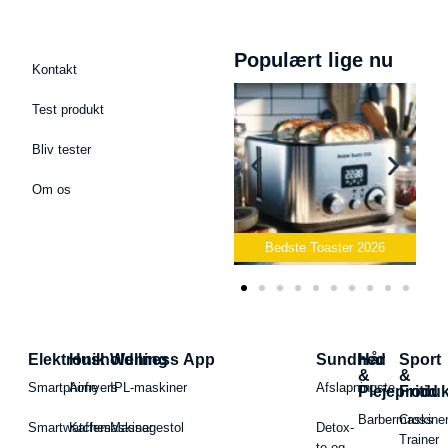
Populært lige nu
Kontakt
Test produkt
Bliv tester
Om os
Bedste Podcast Mikrofon
2026
Bedste Toaster 2026
Elektronik
Husholdning
Wellness App
Sundhed
Hår
Sport
&
&
Smartphone
Airfryers
IPL-maskiner
Afslapningste
Plejeproduk
Fritid
Barbermaskiner
Cross
Smartwatches
Kaffemaskiner
Massagestol
Detox-
Trainer
te og -