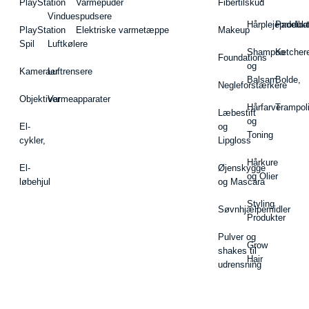
PlayStation
Varmepuder
Fibertilskud
Vinduespudsere
Hårplejeprodukt
Padelba
PlayStation
Elektriske varmetæppe
Makeup
Spil
Luftkølere
Shampoo
Ketcher
Foundations
og
Kameraer
Luftrensere
Balsam
Bolde,
Negleforstærkere
Objektiver
Varmeapparater
Hårfarve
Trampol
Læbestift
og
El-
og
Toning
cykler,
Lipgloss
Hårkure
El-
Øjenskygge
og Olier
løbehjul
og Mascara
Styling
Søvnhjælpemidler
Produkter
Pulver og
Grow
shakes til
Hair
udrensning