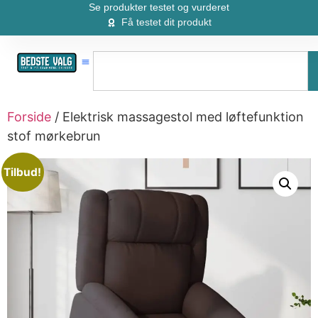
Se produkter testet og vurderet
Få testet dit produkt
Forside
/ Elektrisk massagestol med løftefunktion
stof mørkebrun
Tilbud!