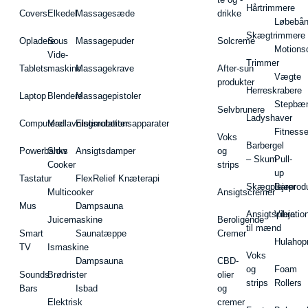
Hårtrimmere
Covers
Elkedel
Massagesæde
drikke
Løbebå
Skægtrimmere
Opladere
Sous
Massagepuder
Solcreme
Motions
Vide-
Trimmer
Tablets
maskine
Massagekrave
After-sun
Vægte
produkter
Herreskrabere
Laptop
Blendere
Massagepistoler
Stepbæ
Selvbrunere
Ladyshaver
Computere
Madlavningsrobotter
Elstimulationsapparater
Fitnesse
Voks
Barbergel
Powerbanks
Slow
Ansigtsdamper
og
– Skum
Pull-
Cooker
strips
up
Tastatur
FlexRelief Knæterapi
Skægplejeprodu
Barer
Multicooker
Ansigtscremer
Mus
Dampsauna
Ansigtspleje
Vibratio
Juicemaskine
Beroligende
til mænd
Smart
Saunatæppe
Cremer
Hulahop
TV
Ismaskine
Voks
Dampsauna
CBD-
og
Foam
Sounds
Brødrister
olier
strips
Rollers
Bars
Isbad
og
Elektrisk
cremer