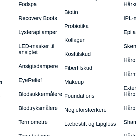
Fodspa
Hårk
Biotin
Recovery Boots
IPL-
Probiotika
Lysterapilamper
Epila
Kollagen
LED-masker til
Skøn
ansigtet
Kosttilskud
Håro
Ansigtsdampere
Fibertilskud
Hårm
EyeRelief
r
Makeup
Exte
Blodsukkermålere
Hårp
e
Foundations
Blodtryksmålere
Hårp
Negleforstærkere
Termometre
Sham
Læbestift og Lipgloss
Tyngdedyner
Hårf