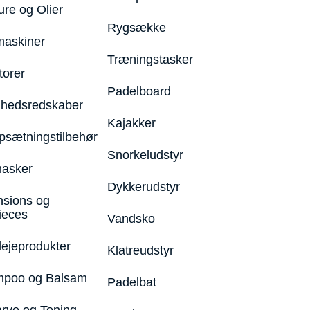
ure og Olier
Rygsække
maskiner
Træningstasker
torer
Padelboard
hedsredskaber
Kajakker
psætningstilbehør
Snorkeludstyr
asker
Dykkerudstyr
nsions og
ieces
Vandsko
lejeprodukter
Klatreudstyr
poo og Balsam
Padelbat
arve og Toning