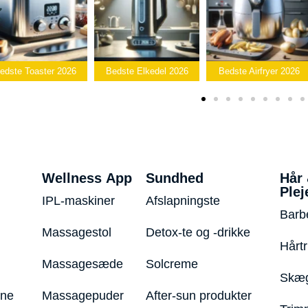
Bedste
Bedste Elkedel 2026
Bedste Airfryer 2026
Popcornmaskin
Wellness App
Sundhed
Hår
Plej
IPL-maskiner
Afslapningste
Barb
Massagestol
Detox-te og -drikke
Hårt
Massagesæde
Solcreme
Skæg
ine
Massagepuder
After-sun produkter