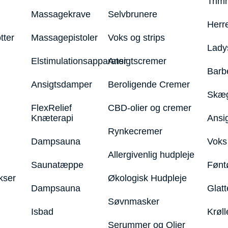
Trim
Massagekrave
Selvbrunere
Herr
tter
Massagepistoler
Voks og strips
Lady
Elstimulationsapparater
Ansigtscremer
Barb
Ansigtsdamper
Beroligende Cremer
Skæg
FlexRelief
CBD-olier og cremer
Knæterapi
Ansi
Rynkecremer
Dampsauna
Voks 
Allergivenlig hudpleje
Saunatæppe
Fønt
kser
Økologisk Hudpleje
Dampsauna
Glatt
Søvnmasker
Isbad
Krøll
Serummer og Olier