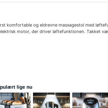
derst komfortable og eldrevne massagestol med løftef
lektrisk motor, der driver løftefunktionen. Takket væ
pulært lige nu