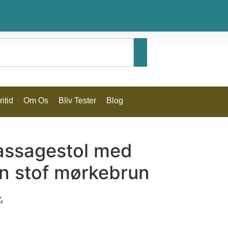
itid
Om Os
Bliv Tester
Blog
massagestol med
on stof mørkebrun
.