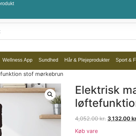
produkt
Wellness App
Sundhed
Hår & Plejeprodukter
Sport & Fr
efunktion stof mørkebrun
Elektrisk 
løftefunkti
4,052.00
kr.
3,132.00
kr
Køb vare