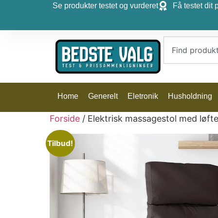
Se produkter testet og vurderet
Få testet dit 
Home
Generelt
Eletronik
Husholdning
Forside
/ Elektrisk massagestol med løft
Tilbud!