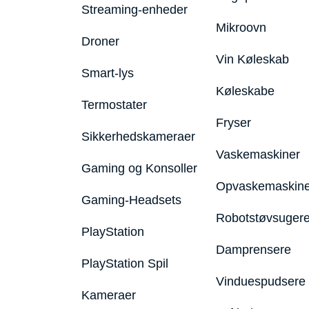
Streaming-enheder
Mikroovn
Droner
Vin Køleskab
Smart-lys
Køleskabe
Termostater
Fryser
Sikkerhedskameraer
Vaskemaskiner
Gaming og Konsoller
Opvaskemaskine
Gaming-Headsets
Robotstøvsuger
PlayStation
Damprensere
PlayStation Spil
Vinduespudsere
Kameraer