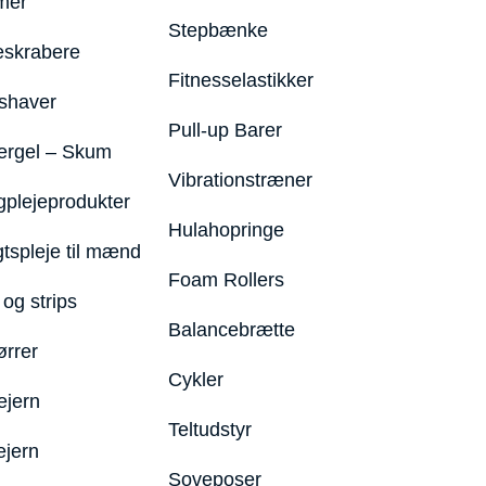
mer
Stepbænke
eskrabere
Fitnesselastikker
shaver
Pull-up Barer
ergel – Skum
Vibrationstræner
plejeprodukter
Hulahopringe
gtspleje til mænd
Foam Rollers
og strips
Balancebrætte
ørrer
Cykler
ejern
Teltudstyr
ejern
Soveposer