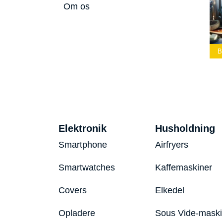
Om os
Bedste Led
Bedste Podcast
Lommelygte 2026
Mikrofon 2026
Bedste Toaster 2026
Elektronik
Husholdning
Smartphone
Airfryers
Smartwatches
Kaffemaskiner
Covers
Elkedel
Opladere
Sous Vide-mask