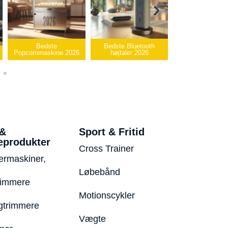
Bedste Bluetooth
Bedste infrarøde
e 2026
højtaler 2026
varmepude 2026
Bedste 
 &
Sport & Fritid
eprodukter
Cross Trainer
ermaskiner,
Løbebånd
rimmere
Motionscykler
trimmere
Vægte