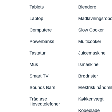
Tablets
Blendere
Laptop
Madlavningsrobo
Computere
Slow Cooker
Powerbanks
Multicooker
Tastatur
Juicemaskine
Mus
Ismaskine
Smart TV
Brødrister
Sounds Bars
Elektrisk håndmi
Trådløse
Køkkenvægt
Hovedtelefoner
Kogeplade