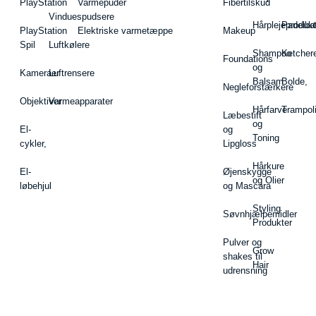
PlayStation
Varmepuder
Fibertilskud
Vinduespudsere
Hårplejeprodukt
Padelba
PlayStation
Elektriske varmetæppe
Makeup
Spil
Luftkølere
Shampoo
Ketcher
Foundations
og
Kameraer
Luftrensere
Balsam
Bolde,
Negleforstærkere
Objektiver
Varmeapparater
Hårfarve
Trampol
Læbestift
og
El-
og
Toning
cykler,
Lipgloss
Hårkure
El-
Øjenskygge
og Olier
løbehjul
og Mascara
Styling
Søvnhjælpemidler
Produkter
Pulver og
Grow
shakes til
Hair
udrensning