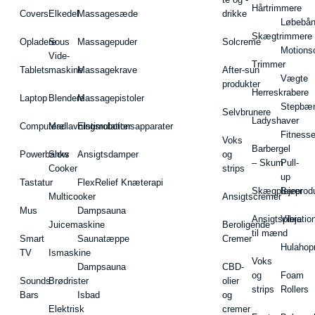
Hårtrimmere
Covers
Elkedel
Massagesæde
drikke
Løbebå
Skægtrimmere
Opladere
Sous
Massagepuder
Solcreme
Motions
Vide-
Trimmer
Tablets
maskine
Massagekrave
After-sun
Vægte
produkter
Herreskrabere
Laptop
Blendere
Massagepistoler
Stepbæ
Selvbrunere
Ladyshaver
Computere
Madlavningsrobotter
Elstimulationsapparater
Fitnesse
Voks
Barbergel
Powerbanks
Slow
Ansigtsdamper
og
– Skum
Pull-
Cooker
strips
up
Tastatur
FlexRelief Knæterapi
Skægplejeprodu
Barer
Multicooker
Ansigtscremer
Mus
Dampsauna
Ansigtspleje
Vibratio
Juicemaskine
Beroligende
til mænd
Smart
Saunatæppe
Cremer
Hulahop
TV
Ismaskine
Voks
Dampsauna
CBD-
og
Foam
Sounds
Brødrister
olier
strips
Rollers
Bars
Isbad
og
Elektrisk
cremer