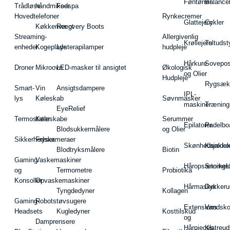
Føntørrer
Balance
Trådløse
håndmikser
Fodspa
Hovedtelefoner
Rynkecremer
Glattejern
Cykler
Køkkenvægt
Recovery Boots
Streaming-
Allergivenlig
Krøllejern
Teltudst
enheder
Kogeplade
Lysterapilamper
hudpleje
Hårkure
Sovepos
Droner
Mikroovn
LED-masker til ansigtet
Økologisk
og Olier
Hudpleje
Rygsæk
Smart-
Vin
Ansigtsdampere
IPL-
lys
Køleskab
Søvnmasker
maskiner
Træning
EyeRelief
Termostater
Køleskabe
Serummer
Epilatorer
Padelbo
Blodsukkermålere
og Olier
Sikkerhedskameraer
Fryser
Skønhedsredsk
Kajakke
Blodtryksmålere
Biotin
Gaming
Vaskemaskiner
Håropsætningst
Snorkel
og
Termometre
Probiotika
Konsoller
Opvaskemaskiner
Hårmasker
Dykkeru
Tyngdedyner
Kollagen
Gaming-
Robotstøvsugere
Extensions
Vandsk
Headsets
Kugledyner
Kosttilskud
og
Damprensere
Hårpieces
Klatreud