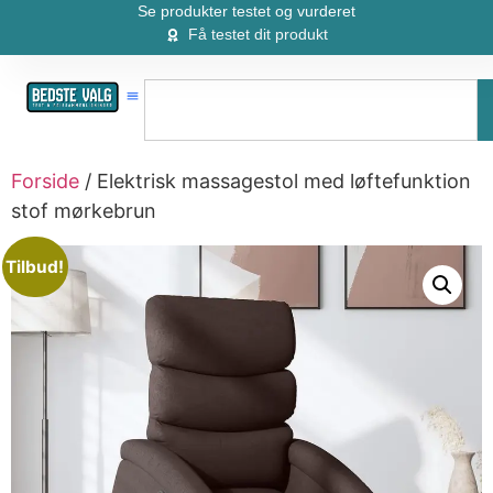
Se produkter testet og vurderet
Få testet dit produkt
Forside
/ Elektrisk massagestol med løftefunktion
stof mørkebrun
Tilbud!