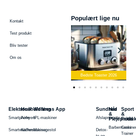
Populært lige nu
Kontakt
Test produkt
Bliv tester
Om os
Bedste Podcast Mikrofon
2026
Bedste Toaster 2026
Elektronik
Husholdning
Wellness App
Sundhed
Hår
Sport
&
&
Smartphone
Airfryers
IPL-maskiner
Afslapningste
Plejeproduk
Fritid
Barbermaskiner
Cross
Smartwatches
Kaffemaskiner
Massagestol
Detox-
Trainer
te og -