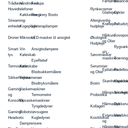
Føntørrer
Balance
Trådløse
håndmikser
Fodspa
Hovedtelefoner
Rynkecremer
Glattejern
Cykler
Køkkenvægt
Recovery Boots
Streaming-
Allergivenlig
Krøllejern
Teltudst
enheder
Kogeplade
Lysterapilamper
hudpleje
Hårkure
Sovepos
Droner
Mikroovn
LED-masker til ansigtet
Økologisk
og Olier
Hudpleje
Rygsæk
Smart-
Vin
Ansigtsdampere
IPL-
lys
Køleskab
Søvnmasker
maskiner
Træning
EyeRelief
Termostater
Køleskabe
Serummer
Epilatorer
Padelbo
Blodsukkermålere
og Olier
Sikkerhedskameraer
Fryser
Skønhedsredsk
Kajakke
Blodtryksmålere
Biotin
Gaming
Vaskemaskiner
Håropsætningst
Snorkel
og
Termometre
Probiotika
Konsoller
Opvaskemaskiner
Hårmasker
Dykkeru
Tyngdedyner
Kollagen
Gaming-
Robotstøvsugere
Extensions
Vandsk
Headsets
Kugledyner
Kosttilskud
og
Damprensere
Hårpieces
Klatreud