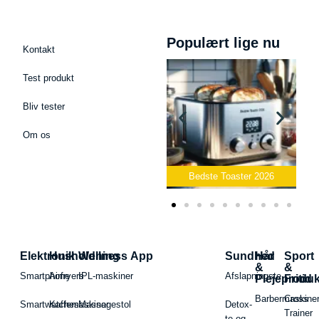
Populært lige nu
Kontakt
Test produkt
Bliv tester
Om os
Bedste Podcast Mikrofon
2026
Bedste Toaster 2026
Elektronik
Husholdning
Wellness App
Sundhed
Hår
Sport
&
&
Smartphone
Airfryers
IPL-maskiner
Afslapningste
Plejeproduk
Fritid
Barbermaskiner
Cross
Smartwatches
Kaffemaskiner
Massagestol
Detox-
Trainer
te og -