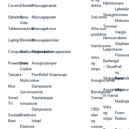
Hårtrimmere
Covers
Elkedel
Massagesæde
drikke
Løbebå
Skægtrimmere
Opladere
Sous
Massagepuder
Solcreme
Motions
Vide-
Trimmer
Tablets
maskine
Massagekrave
After-sun
Vægte
produkter
Herreskrabere
Laptop
Blendere
Massagepistoler
Stepbæ
Selvbrunere
Ladyshaver
Computere
Madlavningsrobotter
Elstimulationsapparater
Fitnesse
Voks
Barbergel
Powerbanks
Slow
Ansigtsdamper
og
– Skum
Pull-
Cooker
strips
up
Tastatur
FlexRelief Knæterapi
Skægplejeprodu
Barer
Multicooker
Ansigtscremer
Mus
Dampsauna
Ansigtspleje
Vibratio
Juicemaskine
Beroligende
til mænd
Smart
Saunatæppe
Cremer
Hulahop
TV
Ismaskine
Voks
Dampsauna
CBD-
og
Foam
Sounds
Brødrister
olier
strips
Rollers
Bars
Isbad
og
Elektrisk
cremer