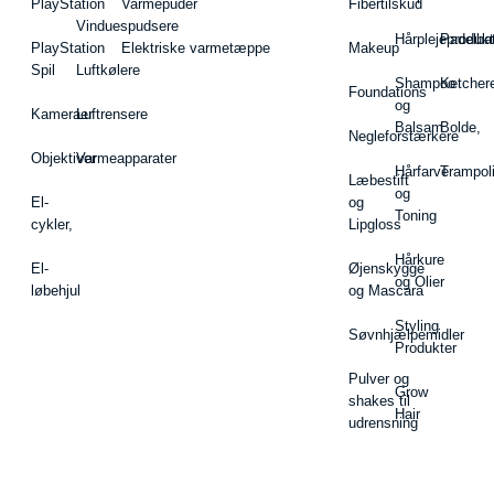
PlayStation
Varmepuder
Fibertilskud
Vinduespudsere
Hårplejeprodukt
Padelba
PlayStation
Elektriske varmetæppe
Makeup
Spil
Luftkølere
Shampoo
Ketcher
Foundations
og
Kameraer
Luftrensere
Balsam
Bolde,
Negleforstærkere
Objektiver
Varmeapparater
Hårfarve
Trampol
Læbestift
og
El-
og
Toning
cykler,
Lipgloss
Hårkure
El-
Øjenskygge
og Olier
løbehjul
og Mascara
Styling
Søvnhjælpemidler
Produkter
Pulver og
Grow
shakes til
Hair
udrensning