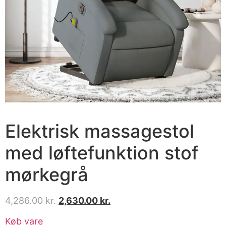
Elektrisk massagestol
med løftefunktion stof
mørkegrå
4,286.00
kr.
2,630.00
kr.
Køb vare