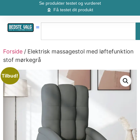
Se produkter testet og vurderet
Få testet dit produkt
Forside
/ Elektrisk massagestol med løftefunktion
stof mørkegrå
Tilbud!