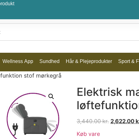
produkt
Wellness App
Sundhed
Hår & Plejeprodukter
Sport & Fr
efunktion stof mørkegrå
Elektrisk 
løftefunkti
3,440.00
kr.
2,622.00
k
Køb vare