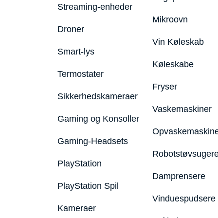
Streaming-enheder
Mikroovn
Droner
Vin Køleskab
Smart-lys
Køleskabe
Termostater
Fryser
Sikkerhedskameraer
Vaskemaskiner
Gaming og Konsoller
Opvaskemaskine
Gaming-Headsets
Robotstøvsuger
PlayStation
Damprensere
PlayStation Spil
Vinduespudsere
Kameraer