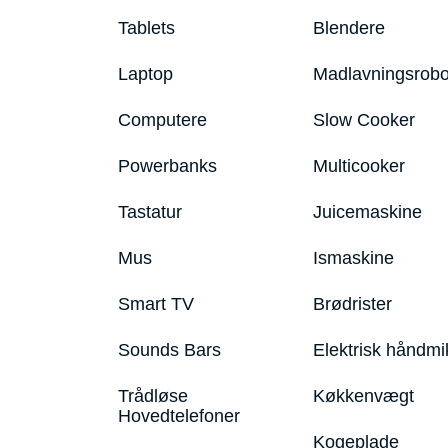
Tablets
Blendere
Laptop
Madlavningsrobo
Computere
Slow Cooker
Powerbanks
Multicooker
Tastatur
Juicemaskine
Mus
Ismaskine
Smart TV
Brødrister
Sounds Bars
Elektrisk håndmi
Trådløse
Køkkenvægt
Hovedtelefoner
Kogeplade