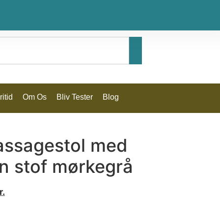
itid
Om Os
Bliv Tester
Blog
massagestol med
on stof mørkegrå
r.