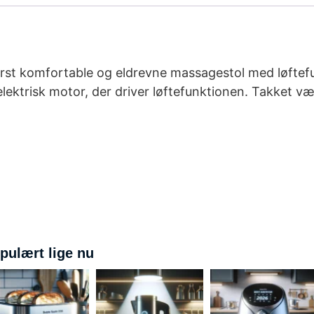
derst komfortable og eldrevne massagestol med løftef
lektrisk motor, der driver løftefunktionen. Takket væ
pulært lige nu