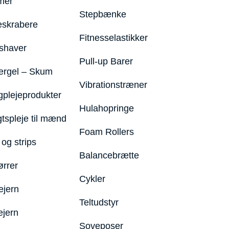
mer
Stepbænke
eskrabere
Fitnesselastikker
shaver
Pull-up Barer
ergel – Skum
Vibrationstræner
plejeprodukter
Hulahopringe
gtspleje til mænd
Foam Rollers
og strips
Balancebrætte
ørrer
Cykler
ejern
Teltudstyr
ejern
Soveposer