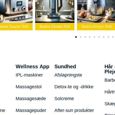
Bed
026
Bedste Elkedel 2026
Bedste Airfryer 2026
Popcornma
Wellness App
Sundhed
Hår
Plej
IPL-maskiner
Afslapningste
Barb
Massagestol
Detox-te og -drikke
Hårt
Massagesæde
Solcreme
Skæg
ine
Massagepuder
After-sun produkter