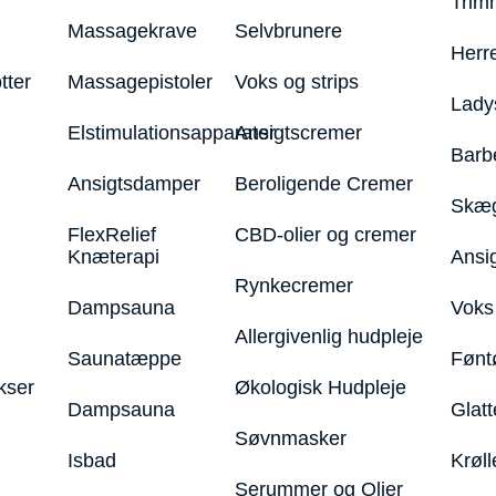
Trim
Massagekrave
Selvbrunere
Herr
tter
Massagepistoler
Voks og strips
Lady
Elstimulationsapparater
Ansigtscremer
Barb
Ansigtsdamper
Beroligende Cremer
Skæg
FlexRelief
CBD-olier og cremer
Knæterapi
Ansi
Rynkecremer
Dampsauna
Voks 
Allergivenlig hudpleje
Saunatæppe
Fønt
kser
Økologisk Hudpleje
Dampsauna
Glatt
Søvnmasker
Isbad
Krøll
Serummer og Olier