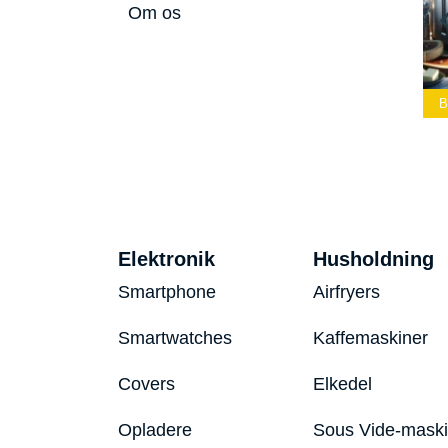
Om os
Bedste Led
Bedste Podcast
Lommelygte 2026
Mikrofon 2026
Bedste Toaster 2
Elektronik
Husholdning
Smartphone
Airfryers
Smartwatches
Kaffemaskiner
Covers
Elkedel
Opladere
Sous Vide-mask