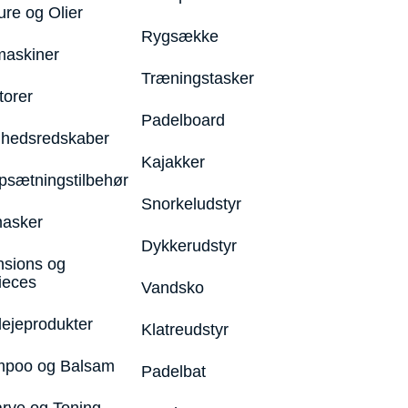
ure og Olier
Rygsække
maskiner
Træningstasker
torer
Padelboard
hedsredskaber
Kajakker
psætningstilbehør
Snorkeludstyr
asker
Dykkerudstyr
nsions og
ieces
Vandsko
lejeprodukter
Klatreudstyr
poo og Balsam
Padelbat
arve og Toning