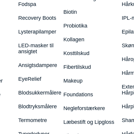
Fodspa
Hårk
Biotin
Recovery Boots
IPL-
Probiotika
Lysterapilamper
Epila
Kollagen
LED-masker til
Skøn
ansigtet
Kosttilskud
Håro
Ansigtsdampere
Fibertilskud
Hårm
EyeRelief
r
Makeup
Exte
Blodsukkermålere
Hårp
e
Foundations
Blodtryksmålere
Hårp
Negleforstærkere
Termometre
Sham
Læbestift og Lipgloss
Tyngdedyner
Hårf