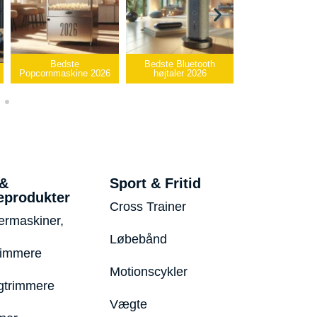
ste
Bedste Bluetooth
Bedste infrarøde
skine 2026
højtaler 2026
varmepude 2026
Beds
 &
Sport & Fritid
eprodukter
Cross Trainer
ermaskiner,
Løbebånd
rimmere
Motionscykler
trimmere
Vægte