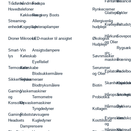
Føntørrer
Balance
Trådløse
håndmikser
Fodspa
Hovedtelefoner
Rynkecremer
Glattejern
Cykler
Køkkenvægt
Recovery Boots
Streaming-
Allergivenlig
Krøllejern
Teltudst
enheder
Kogeplade
Lysterapilamper
hudpleje
Hårkure
Sovepos
Droner
Mikroovn
LED-masker til ansigtet
Økologisk
og Olier
Hudpleje
Rygsæk
Smart-
Vin
Ansigtsdampere
IPL-
lys
Køleskab
Søvnmasker
maskiner
Træning
EyeRelief
Termostater
Køleskabe
Serummer
Epilatorer
Padelbo
Blodsukkermålere
og Olier
Sikkerhedskameraer
Fryser
Skønhedsredsk
Kajakke
Blodtryksmålere
Biotin
Gaming
Vaskemaskiner
Håropsætningst
Snorkel
og
Termometre
Probiotika
Konsoller
Opvaskemaskiner
Hårmasker
Dykkeru
Tyngdedyner
Kollagen
Gaming-
Robotstøvsugere
Extensions
Vandsk
Headsets
Kugledyner
Kosttilskud
og
Damprensere
Hårpieces
Klatreud