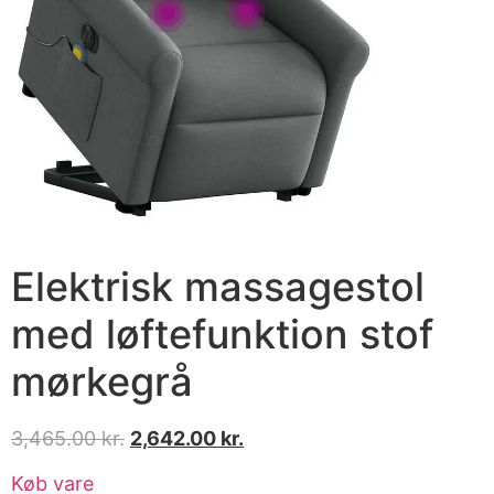
Elektrisk massagestol
med løftefunktion stof
mørkegrå
3,465.00
kr.
2,642.00
kr.
Køb vare