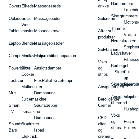
Hårtrimmere
Covers
Elkedel
Massagesæde
drikke
Løbebå
Skægtrimmere
Opladere
Sous
Massagepuder
Solcreme
Motions
Vide-
Trimmer
Tablets
maskine
Massagekrave
After-sun
Vægte
produkter
Herreskrabere
Laptop
Blendere
Massagepistoler
Stepbæ
Selvbrunere
Ladyshaver
Computere
Madlavningsrobotter
Elstimulationsapparater
Fitnesse
Voks
Barbergel
Powerbanks
Slow
Ansigtsdamper
og
– Skum
Pull-
Cooker
strips
up
Tastatur
FlexRelief Knæterapi
Skægplejeprodu
Barer
Multicooker
Ansigtscremer
Mus
Dampsauna
Ansigtspleje
Vibratio
Juicemaskine
Beroligende
til mænd
Smart
Saunatæppe
Cremer
Hulahop
TV
Ismaskine
Voks
Dampsauna
CBD-
og
Foam
Sounds
Brødrister
olier
strips
Rollers
Bars
Isbad
og
Elektrisk
cremer