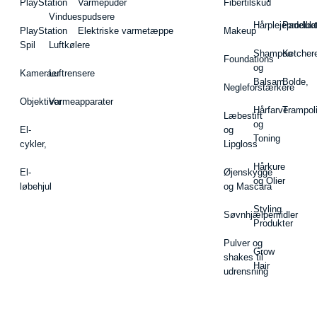
PlayStation
Varmepuder
Fibertilskud
Vinduespudsere
Hårplejeprodukt
Padelba
PlayStation
Elektriske varmetæppe
Makeup
Spil
Luftkølere
Shampoo
Ketcher
Foundations
og
Kameraer
Luftrensere
Balsam
Bolde,
Negleforstærkere
Objektiver
Varmeapparater
Hårfarve
Trampol
Læbestift
og
El-
og
Toning
cykler,
Lipgloss
Hårkure
El-
Øjenskygge
og Olier
løbehjul
og Mascara
Styling
Søvnhjælpemidler
Produkter
Pulver og
Grow
shakes til
Hair
udrensning