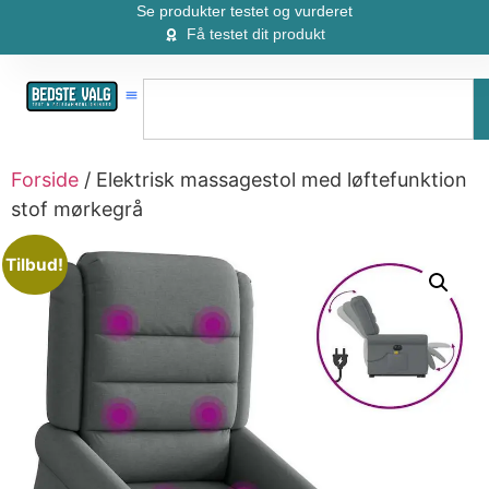
Se produkter testet og vurderet
Få testet dit produkt
Forside
/ Elektrisk massagestol med løftefunktion
stof mørkegrå
Tilbud!