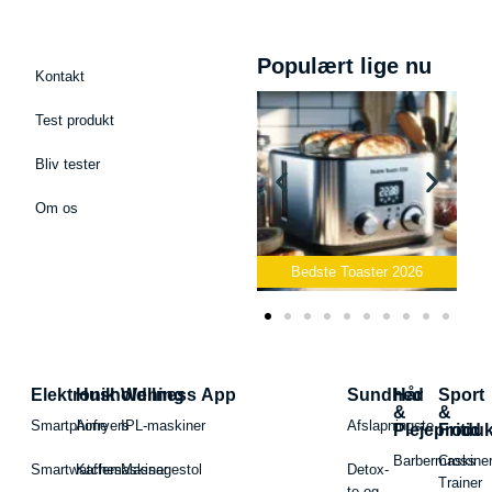
Populært lige nu
Kontakt
Test produkt
Bliv tester
Om os
Bedste Podcast Mikrofon
2026
Bedste Toaster 2026
Elektronik
Husholdning
Wellness App
Sundhed
Hår
Sport
&
&
Smartphone
Airfryers
IPL-maskiner
Afslapningste
Plejeproduk
Fritid
Barbermaskiner
Cross
Smartwatches
Kaffemaskiner
Massagestol
Detox-
Trainer
te og -