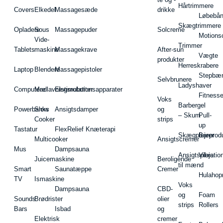
Hårtrimmere
Covers
Elkedel
Massagesæde
drikke
Løbebå
Skægtrimmere
Opladere
Sous
Massagepuder
Solcreme
Motions
Vide-
Trimmer
Tablets
maskine
Massagekrave
After-sun
Vægte
produkter
Herreskrabere
Laptop
Blendere
Massagepistoler
Stepbæ
Selvbrunere
Ladyshaver
Computere
Madlavningsrobotter
Elstimulationsapparater
Fitnesse
Voks
Barbergel
Powerbanks
Slow
Ansigtsdamper
og
– Skum
Pull-
Cooker
strips
up
Tastatur
FlexRelief Knæterapi
Skægplejeprodu
Barer
Multicooker
Ansigtscremer
Mus
Dampsauna
Ansigtspleje
Vibratio
Juicemaskine
Beroligende
til mænd
Smart
Saunatæppe
Cremer
Hulahop
TV
Ismaskine
Voks
Dampsauna
CBD-
og
Foam
Sounds
Brødrister
olier
strips
Rollers
Bars
Isbad
og
Elektrisk
cremer