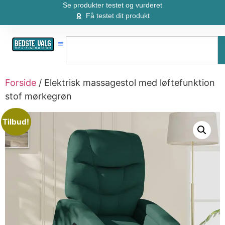
Se produkter testet og vurderet
Få testet dit produkt
Forside
/ Elektrisk massagestol med løftefunktion
stof mørkegrøn
Tilbud!