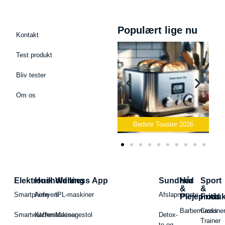
Populært lige nu
Kontakt
Test produkt
Bliv tester
Om os
Bedste Podcast Mikrofon
2026
Bedste Toaster 2026
Elektronik
Husholdning
Wellness App
Sundhed
Hår
Sport
&
&
Smartphone
Airfryers
IPL-maskiner
Afslapningste
Plejeproduk
Fritid
Barbermaskiner
Cross
Smartwatches
Kaffemaskiner
Massagestol
Detox-
Trainer
te og -