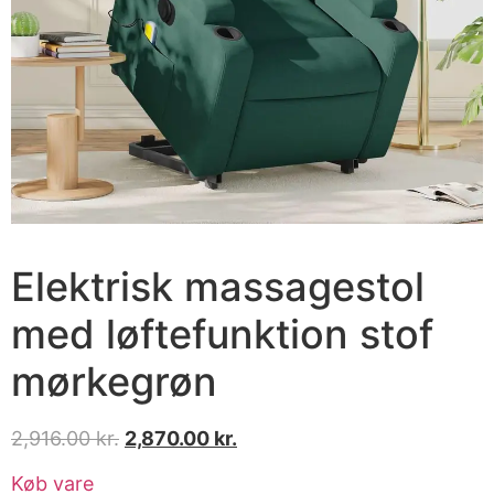
Elektrisk massagestol
med løftefunktion stof
mørkegrøn
2,916.00
kr.
2,870.00
kr.
Køb vare