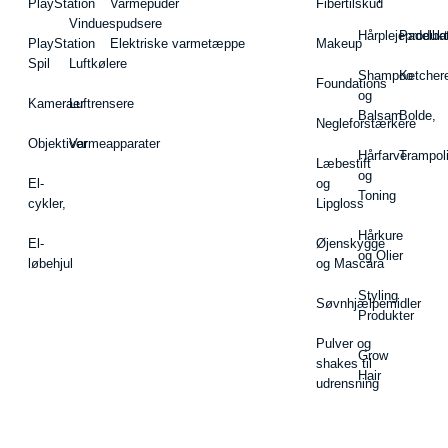
PlayStation
Varmepuder
Fibertilskud
Vinduespudsere
Hårplejeprodukt
Padelba
PlayStation
Elektriske varmetæppe
Makeup
Spil
Luftkølere
Shampoo
Ketcher
Foundations
og
Kameraer
Luftrensere
Balsam
Bolde,
Negleforstærkere
Objektiver
Varmeapparater
Hårfarve
Trampol
Læbestift
og
El-
og
Toning
cykler,
Lipgloss
Hårkure
El-
Øjenskygge
og Olier
løbehjul
og Mascara
Styling
Søvnhjælpemidler
Produkter
Pulver og
Grow
shakes til
Hair
udrensning