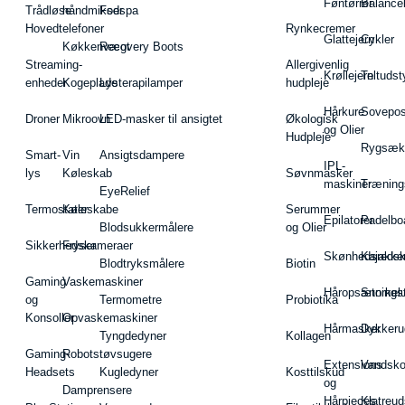
Føntørrer
Balance
Trådløse
håndmikser
Fodspa
Hovedtelefoner
Rynkecremer
Glattejern
Cykler
Køkkenvægt
Recovery Boots
Streaming-
Allergivenlig
Krøllejern
Teltudst
enheder
Kogeplade
Lysterapilamper
hudpleje
Hårkure
Sovepos
Droner
Mikroovn
LED-masker til ansigtet
Økologisk
og Olier
Hudpleje
Rygsæk
Smart-
Vin
Ansigtsdampere
IPL-
lys
Køleskab
Søvnmasker
maskiner
Træning
EyeRelief
Termostater
Køleskabe
Serummer
Epilatorer
Padelbo
Blodsukkermålere
og Olier
Sikkerhedskameraer
Fryser
Skønhedsredsk
Kajakke
Blodtryksmålere
Biotin
Gaming
Vaskemaskiner
Håropsætningst
Snorkel
og
Termometre
Probiotika
Konsoller
Opvaskemaskiner
Hårmasker
Dykkeru
Tyngdedyner
Kollagen
Gaming-
Robotstøvsugere
Extensions
Vandsk
Headsets
Kugledyner
Kosttilskud
og
Damprensere
Hårpieces
Klatreud