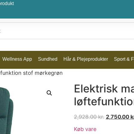
produkt
Wellness App
Sundhed
Hår & Plejeprodukter
Sport & Fr
efunktion stof mørkegrøn
Elektrisk 
løftefunkti
2,928.00
kr.
2,750.00
k
Køb vare