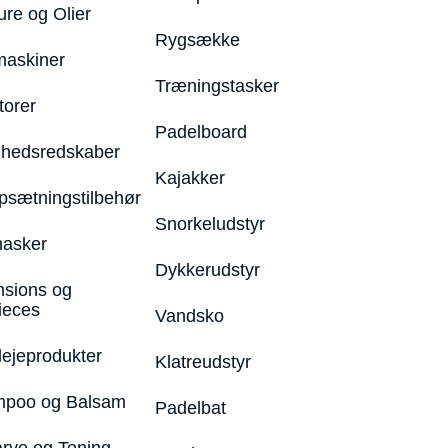
ure og Olier
Rygsække
maskiner
Træningstasker
torer
Padelboard
hedsredskaber
Kajakker
psætningstilbehør
Snorkeludstyr
asker
Dykkerudstyr
nsions og
ieces
Vandsko
lejeprodukter
Klatreudstyr
poo og Balsam
Padelbat
arve og Toning