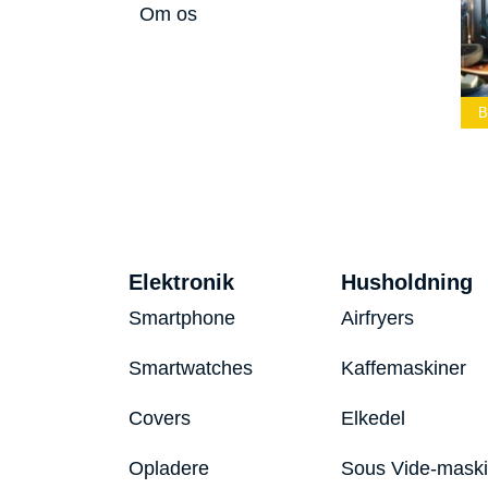
Om os
Bedste Led
Bedste Podcast
ommelygte 2026
Mikrofon 2026
Bedste Toaster 2026
Elektronik
Husholdning
Smartphone
Airfryers
Smartwatches
Kaffemaskiner
Covers
Elkedel
Opladere
Sous Vide-mask