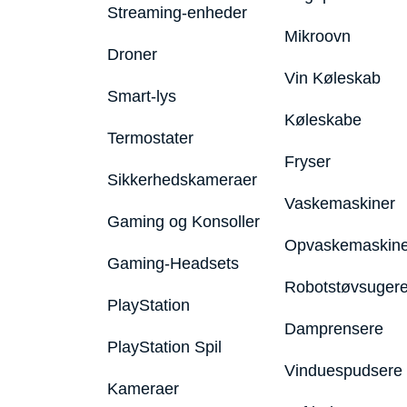
Streaming-enheder
Mikroovn
Droner
Vin Køleskab
Smart-lys
Køleskabe
Termostater
Fryser
Sikkerhedskameraer
Vaskemaskiner
Gaming og Konsoller
Opvaskemaskine
Gaming-Headsets
Robotstøvsuger
PlayStation
Damprensere
PlayStation Spil
Vinduespudsere
Kameraer