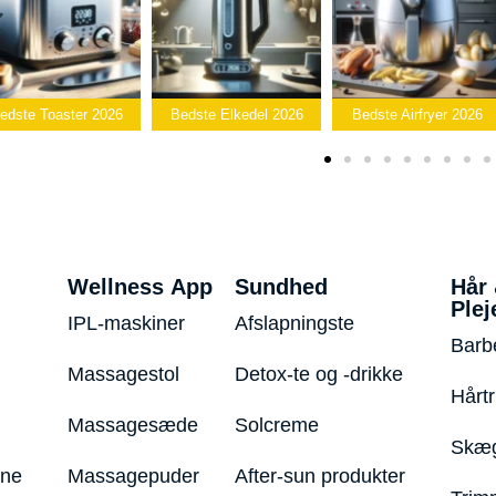
Bedste
Bedste Elkedel 2026
Bedste Airfryer 2026
Popcornmaskine 
Wellness App
Sundhed
Hår
Plej
IPL-maskiner
Afslapningste
Barb
Massagestol
Detox-te og -drikke
Hårt
Massagesæde
Solcreme
Skæg
ine
Massagepuder
After-sun produkter