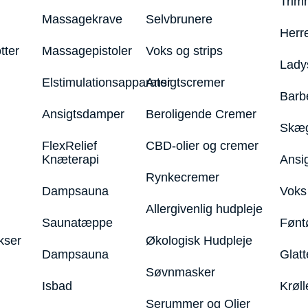
Trim
Massagekrave
Selvbrunere
Herr
tter
Massagepistoler
Voks og strips
Lady
Elstimulationsapparater
Ansigtscremer
Barb
Ansigtsdamper
Beroligende Cremer
Skæg
FlexRelief
CBD-olier og cremer
Knæterapi
Ansi
Rynkecremer
Dampsauna
Voks 
Allergivenlig hudpleje
Saunatæppe
Fønt
kser
Økologisk Hudpleje
Dampsauna
Glatt
Søvnmasker
Isbad
Krøll
Serummer og Olier