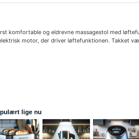
derst komfortable og eldrevne massagestol med løftef
lektrisk motor, der driver løftefunktionen. Takket væ
pulært lige nu