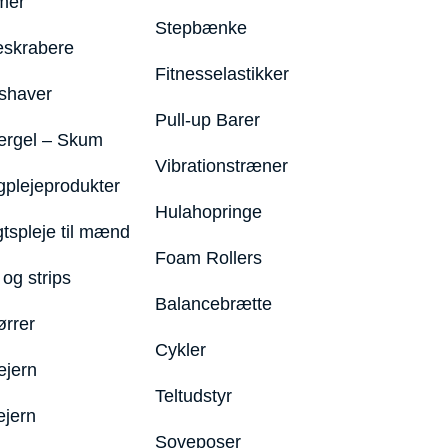
mer
Stepbænke
eskrabere
Fitnesselastikker
shaver
Pull-up Barer
ergel – Skum
Vibrationstræner
plejeprodukter
Hulahopringe
gtspleje til mænd
Foam Rollers
og strips
Balancebrætte
ørrer
Cykler
ejern
Teltudstyr
ejern
Soveposer