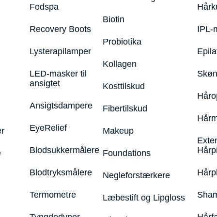
Fodspa
Hårk
Biotin
Recovery Boots
IPL-
Probiotika
Lysterapilamper
Epila
Kollagen
LED-masker til
Skøn
ansigtet
Kosttilskud
Håro
Ansigtsdampere
Fibertilskud
Hårm
EyeRelief
r
Makeup
Exte
Blodsukkermålere
Hårp
e
Foundations
Blodtryksmålere
Hårp
Negleforstærkere
Termometre
Sham
Læbestift og Lipgloss
Tyngdedyner
Hårf