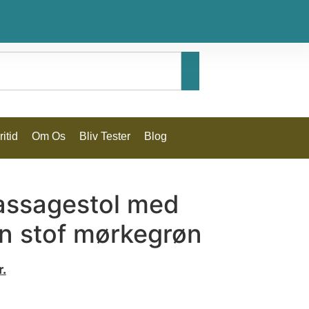
itid
Om Os
Bliv Tester
Blog
massagestol med
on stof mørkegrøn
r.