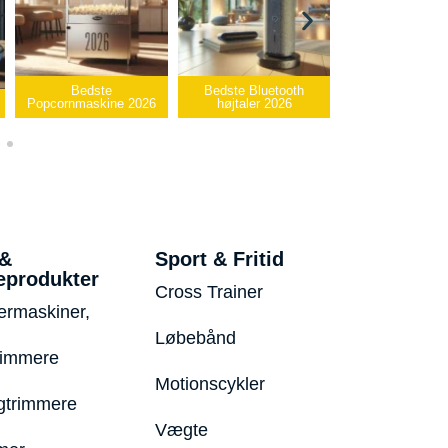
Bedste Bluetooth
Bedste infrarøde
2026
højtaler 2026
varmepude 2026
Bedste US
 &
Sport & Fritid
eprodukter
Cross Trainer
ermaskiner,
Løbebånd
rimmere
Motionscykler
trimmere
Vægte