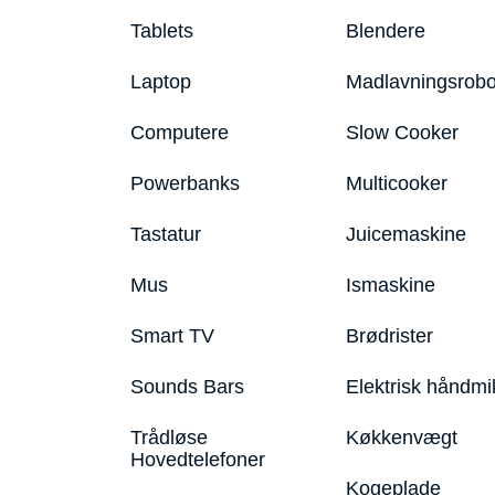
Tablets
Blendere
Laptop
Madlavningsrobo
Computere
Slow Cooker
Powerbanks
Multicooker
Tastatur
Juicemaskine
Mus
Ismaskine
Smart TV
Brødrister
Sounds Bars
Elektrisk håndmi
Trådløse
Køkkenvægt
Hovedtelefoner
Kogeplade