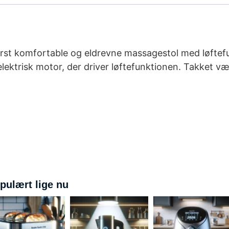
derst komfortable og eldrevne massagestol med løftef
lektrisk motor, der driver løftefunktionen. Takket væ
pulært lige nu