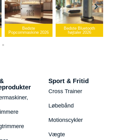
Bedste Bluetooth
Bedste infrarøde
e 2026
højtaler 2026
varmepude 2026
Bedste 
 &
Sport & Fritid
eprodukter
Cross Trainer
ermaskiner,
Løbebånd
rimmere
Motionscykler
trimmere
Vægte