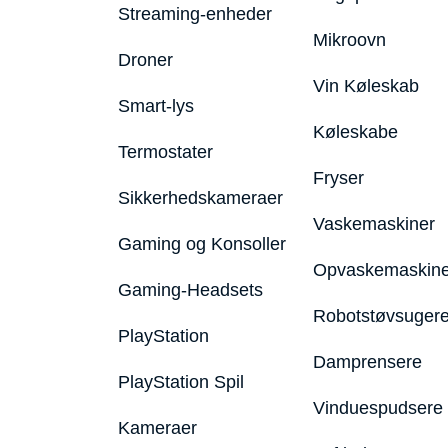
Streaming-enheder
Mikroovn
Droner
Vin Køleskab
Smart-lys
Køleskabe
Termostater
Fryser
Sikkerhedskameraer
Vaskemaskiner
Gaming og Konsoller
Opvaskemaskine
Gaming-Headsets
Robotstøvsuger
PlayStation
Damprensere
PlayStation Spil
Vinduespudsere
Kameraer