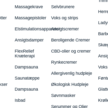
Trim
Massagekrave
Selvbrunere
Herr
tter
Massagepistoler
Voks og strips
Lady
Elstimulationsapparater
Ansigtscremer
Barb
Ansigtsdamper
Beroligende Cremer
Skæg
FlexRelief
CBD-olier og cremer
Knæterapi
Ansi
Rynkecremer
Dampsauna
Voks 
Allergivenlig hudpleje
Saunatæppe
Fønt
kser
Økologisk Hudpleje
Dampsauna
Glatt
Søvnmasker
Isbad
Krøll
Serummer og Olier