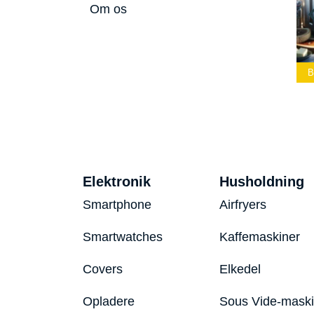
Om os
Bedste Led
Bedste Podcast
Lommelygte 2026
Mikrofon 2026
Bedste Toaster 2026
Elektronik
Husholdning
Smartphone
Airfryers
Smartwatches
Kaffemaskiner
Covers
Elkedel
Opladere
Sous Vide-mask