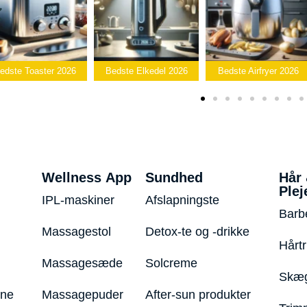
Bedste
Bedste Elkedel 2026
Bedste Airfryer 2026
Popcornmaskin
Wellness App
Sundhed
Hår
Plej
IPL-maskiner
Afslapningste
Barb
Massagestol
Detox-te og -drikke
Hårt
Massagesæde
Solcreme
Skæg
ine
Massagepuder
After-sun produkter