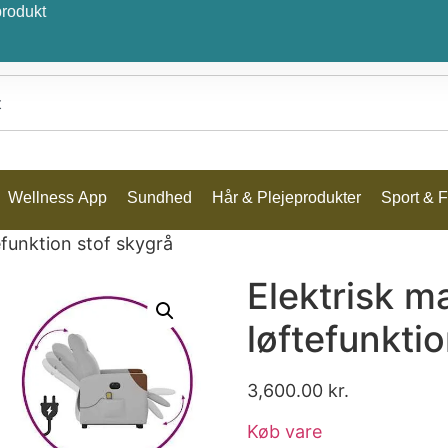
produkt
Wellness App
Sundhed
Hår & Plejeprodukter
Sport & Fr
efunktion stof skygrå
Elektrisk 
løftefunkti
3,600.00
kr.
Køb vare