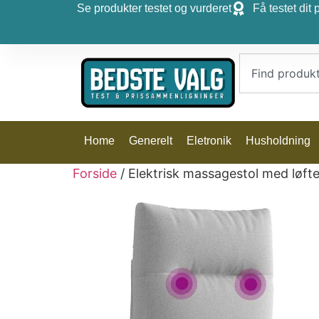
Se produkter testet og vurderet
Få testet dit 
Home
Generelt
Eletronik
Husholdning
Forside
/ Elektrisk massagestol med løft