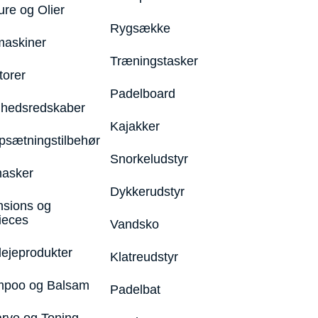
ure og Olier
Rygsække
maskiner
Træningstasker
torer
Padelboard
hedsredskaber
Kajakker
psætningstilbehør
Snorkeludstyr
asker
Dykkerudstyr
nsions og
ieces
Vandsko
lejeprodukter
Klatreudstyr
poo og Balsam
Padelbat
arve og Toning