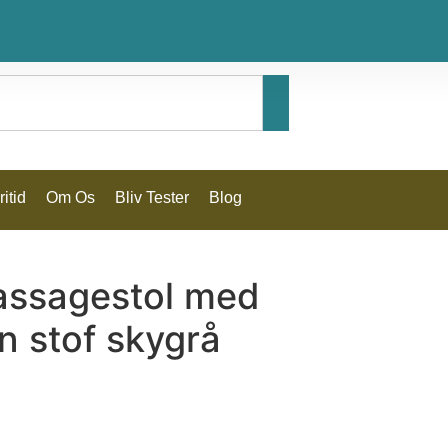
itid
Om Os
Bliv Tester
Blog
massagestol med
on stof skygrå