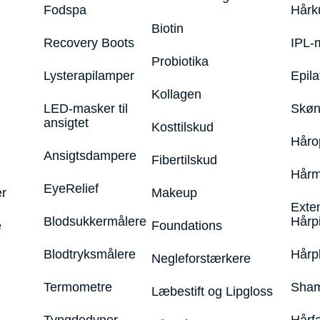
Fodspa
Hårk
Biotin
Recovery Boots
IPL-
Probiotika
Lysterapilamper
Epila
Kollagen
LED-masker til
Skøn
ansigtet
Kosttilskud
Håro
Ansigtsdampere
Fibertilskud
Hårm
EyeRelief
r
Makeup
Exte
Blodsukkermålere
Hårp
e
Foundations
Blodtryksmålere
Hårp
Negleforstærkere
Termometre
Sham
Læbestift og Lipgloss
Tyngdedyner
Hårf