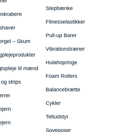
mer
Stepbænke
eskrabere
Fitnesselastikker
shaver
Pull-up Barer
ergel – Skum
Vibrationstræner
plejeprodukter
Hulahopringe
gtspleje til mænd
Foam Rollers
og strips
Balancebrætte
ørrer
Cykler
ejern
Teltudstyr
ejern
Soveposer