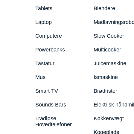
Tablets
Blendere
Laptop
Madlavningsrobo
Computere
Slow Cooker
Powerbanks
Multicooker
Tastatur
Juicemaskine
Mus
Ismaskine
Smart TV
Brødrister
Sounds Bars
Elektrisk håndmi
Trådløse
Køkkenvægt
Hovedtelefoner
Kogeplade