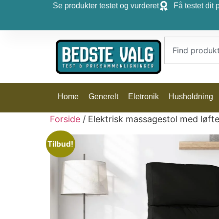
Se produkter testet og vurderet
Få testet dit 
Home
Generelt
Eletronik
Husholdning
Forside
/ Elektrisk massagestol med løfte
Tilbud!