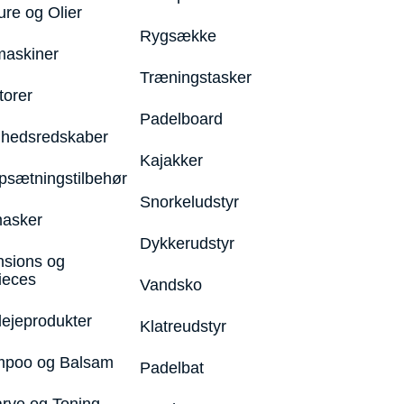
ure og Olier
Rygsække
maskiner
Træningstasker
torer
Padelboard
hedsredskaber
Kajakker
psætningstilbehør
Snorkeludstyr
asker
Dykkerudstyr
nsions og
ieces
Vandsko
lejeprodukter
Klatreudstyr
poo og Balsam
Padelbat
arve og Toning