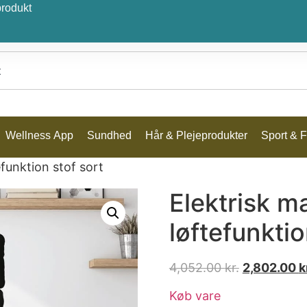
produkt
Wellness App
Sundhed
Hår & Plejeprodukter
Sport & Fr
funktion stof sort
Elektrisk 
løftefunktio
4,052.00
kr.
2,802.00
k
Køb vare