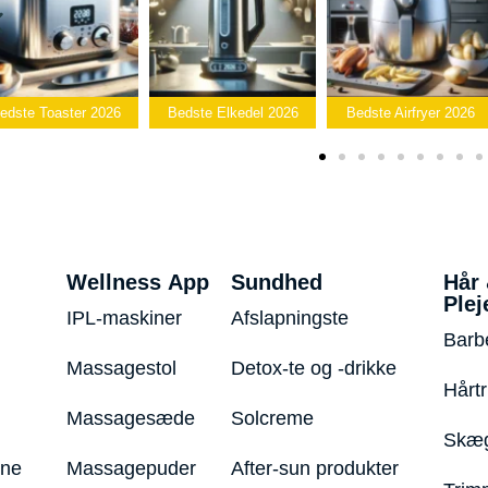
B
 2026
Bedste Elkedel 2026
Bedste Airfryer 2026
Popcornm
Wellness App
Sundhed
Hår
Plej
IPL-maskiner
Afslapningste
Barb
Massagestol
Detox-te og -drikke
Hårt
Massagesæde
Solcreme
Skæg
ine
Massagepuder
After-sun produkter