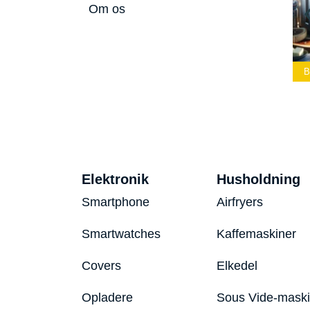
Om os
Bedste Led
Bedste Podcast
Lommelygte 2026
Mikrofon 2026
Bedste Toaster
Elektronik
Husholdning
Smartphone
Airfryers
Smartwatches
Kaffemaskiner
Covers
Elkedel
Opladere
Sous Vide-mask