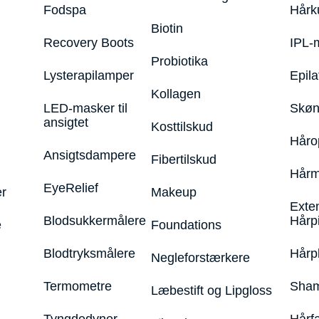
Fodspa
Hårk
Biotin
Recovery Boots
IPL-
Probiotika
Lysterapilamper
Epila
Kollagen
LED-masker til
Skøn
ansigtet
Kosttilskud
Håro
Ansigtsdampere
Fibertilskud
Hårm
EyeRelief
r
Makeup
Exte
Blodsukkermålere
Hårp
e
Foundations
Blodtryksmålere
Hårp
Negleforstærkere
Termometre
Sham
Læbestift og Lipgloss
Tyngdedyner
Hårf