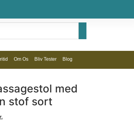
itid
Om Os
Bliv Tester
Blog
massagestol med
n stof sort
r.