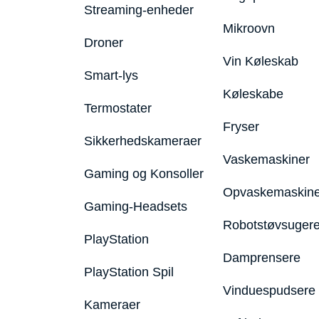
Streaming-enheder
Mikroovn
Droner
Vin Køleskab
Smart-lys
Køleskabe
Termostater
Fryser
Sikkerhedskameraer
Vaskemaskiner
Gaming og Konsoller
Opvaskemaskine
Gaming-Headsets
Robotstøvsuger
PlayStation
Damprensere
PlayStation Spil
Vinduespudsere
Kameraer