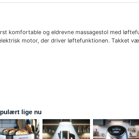
derst komfortable og eldrevne massagestol med løftef
lektrisk motor, der driver løftefunktionen. Takket væ
pulært lige nu