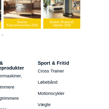
edste
Bedste Bluetooth
Bedste infrarøde
askine 2026
højtaler 2026
varmepude 2026
Be
 &
Sport & Fritid
eprodukter
Cross Trainer
ermaskiner,
Løbebånd
rimmere
Motionscykler
trimmere
Vægte