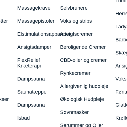
Trim
Massagekrave
Selvbrunere
Herr
tter
Massagepistoler
Voks og strips
Lady
Elstimulationsapparater
Ansigtscremer
Barb
Ansigtsdamper
Beroligende Cremer
Skæg
FlexRelief
CBD-olier og cremer
Knæterapi
Ansi
Rynkecremer
Dampsauna
Voks 
Allergivenlig hudpleje
Saunatæppe
Fønt
kser
Økologisk Hudpleje
Dampsauna
Glatt
Søvnmasker
Isbad
Krøll
Serummer og Olier