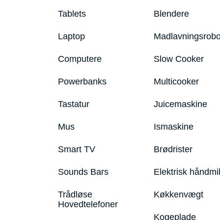
Tablets
Blendere
Laptop
Madlavningsrobo
Computere
Slow Cooker
Powerbanks
Multicooker
Tastatur
Juicemaskine
Mus
Ismaskine
Smart TV
Brødrister
Sounds Bars
Elektrisk håndmi
Trådløse
Køkkenvægt
Hovedtelefoner
Kogeplade