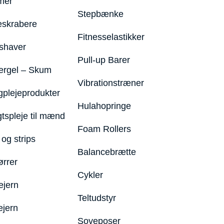
mer
Stepbænke
eskrabere
Fitnesselastikker
shaver
Pull-up Barer
ergel – Skum
Vibrationstræner
plejeprodukter
Hulahopringe
gtspleje til mænd
Foam Rollers
og strips
Balancebrætte
ørrer
Cykler
ejern
Teltudstyr
ejern
Soveposer