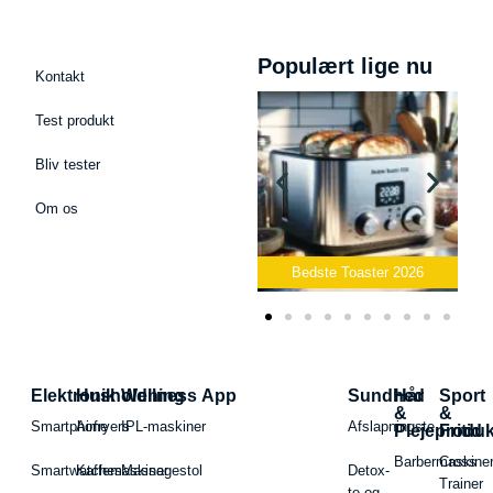
Populært lige nu
Kontakt
Test produkt
Bliv tester
Om os
Bedste Podcast Mikrofon
2026
Bedste Toaster 2026
Elektronik
Husholdning
Wellness App
Sundhed
Hår
Sport
&
&
Smartphone
Airfryers
IPL-maskiner
Afslapningste
Plejeproduk
Fritid
Barbermaskiner
Cross
Smartwatches
Kaffemaskiner
Massagestol
Detox-
Trainer
te og -