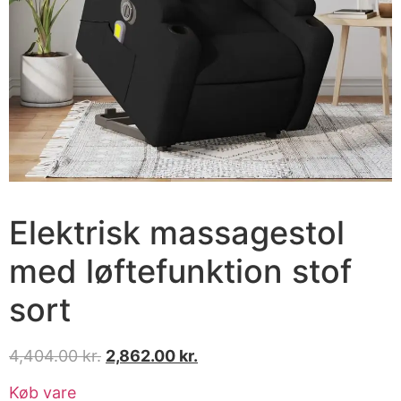
Elektrisk massagestol
med løftefunktion stof
sort
4,404.00
kr.
2,862.00
kr.
Køb vare