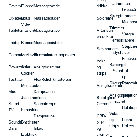
Hårtrimmere
Covers
Elkedel
Massagesæde
drikke
Løbebå
Skægtrimmere
Opladere
Sous
Massagepuder
Solcreme
Motions
Vide-
Trimmer
Tablets
maskine
Massagekrave
After-sun
Vægte
produkter
Herreskrabere
Laptop
Blendere
Massagepistoler
Stepbæ
Selvbrunere
Ladyshaver
Computere
Madlavningsrobotter
Elstimulationsapparater
Fitnesse
Voks
Barbergel
Powerbanks
Slow
Ansigtsdamper
og
– Skum
Pull-
Cooker
strips
up
Tastatur
FlexRelief Knæterapi
Skægplejeprodu
Barer
Multicooker
Ansigtscremer
Mus
Dampsauna
Ansigtspleje
Vibratio
Juicemaskine
Beroligende
til mænd
Smart
Saunatæppe
Cremer
Hulahop
TV
Ismaskine
Voks
Dampsauna
CBD-
og
Foam
Sounds
Brødrister
olier
strips
Rollers
Bars
Isbad
og
Elektrisk
cremer