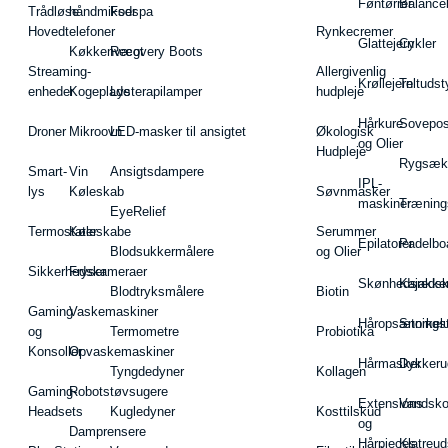
Føntørrer
Balance
Trådløse
håndmikser
Fodspa
Hovedtelefoner
Rynkecremer
Glattejern
Cykler
Køkkenvægt
Recovery Boots
Streaming-
Allergivenlig
Krøllejern
Teltudst
enheder
Kogeplade
Lysterapilamper
hudpleje
Hårkure
Sovepos
Droner
Mikroovn
LED-masker til ansigtet
Økologisk
og Olier
Hudpleje
Rygsæk
Smart-
Vin
Ansigtsdampere
IPL-
lys
Køleskab
Søvnmasker
maskiner
Træning
EyeRelief
Termostater
Køleskabe
Serummer
Epilatorer
Padelbo
Blodsukkermålere
og Olier
Sikkerhedskameraer
Fryser
Skønhedsredsk
Kajakke
Blodtryksmålere
Biotin
Gaming
Vaskemaskiner
Håropsætningst
Snorkel
og
Termometre
Probiotika
Konsoller
Opvaskemaskiner
Hårmasker
Dykkeru
Tyngdedyner
Kollagen
Gaming-
Robotstøvsugere
Extensions
Vandsk
Headsets
Kugledyner
Kosttilskud
og
Damprensere
Hårpieces
Klatreud