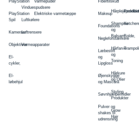
PlayStation
Varmepuder
Fibertilskud
Vinduespudsere
Hårplejeprodukt
Padelba
PlayStation
Elektriske varmetæppe
Makeup
Spil
Luftkølere
Shampoo
Ketcher
Foundations
og
Kameraer
Luftrensere
Balsam
Bolde,
Negleforstærkere
Objektiver
Varmeapparater
Hårfarve
Trampol
Læbestift
og
El-
og
Toning
cykler,
Lipgloss
Hårkure
El-
Øjenskygge
og Olier
løbehjul
og Mascara
Styling
Søvnhjælpemidler
Produkter
Pulver og
Grow
shakes til
Hair
udrensning