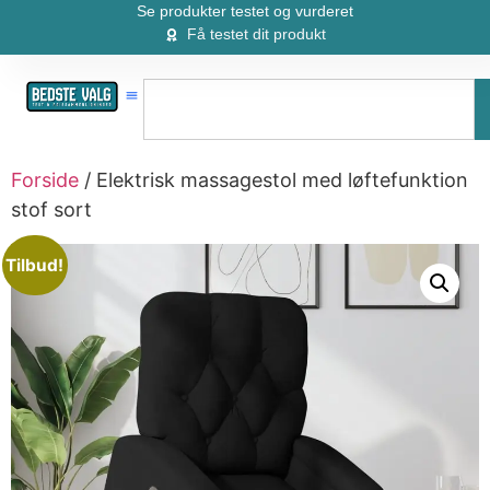
Se produkter testet og vurderet
Få testet dit produkt
Forside
/ Elektrisk massagestol med løftefunktion
stof sort
Tilbud!