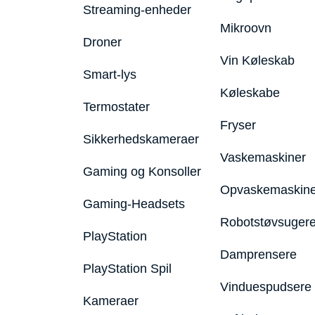
Streaming-enheder
Mikroovn
Droner
Vin Køleskab
Smart-lys
Køleskabe
Termostater
Fryser
Sikkerhedskameraer
Vaskemaskiner
Gaming og Konsoller
Opvaskemaskine
Gaming-Headsets
Robotstøvsuger
PlayStation
Damprensere
PlayStation Spil
Vinduespudsere
Kameraer