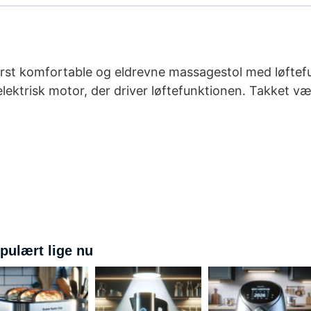
derst komfortable og eldrevne massagestol med løftef
lektrisk motor, der driver løftefunktionen. Takket væ
pulært lige nu