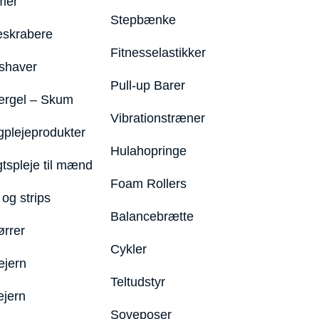
mer
Stepbænke
eskrabere
Fitnesselastikker
shaver
Pull-up Barer
ergel – Skum
Vibrationstræner
plejeprodukter
Hulahopringe
gtspleje til mænd
Foam Rollers
og strips
Balancebrætte
ørrer
Cykler
ejern
Teltudstyr
ejern
Soveposer