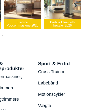
Bedste Bluetooth
Bedste infrarøde
6
højtaler 2026
varmepude 2026
Bedste USB-st
 &
Sport & Fritid
eprodukter
Cross Trainer
ermaskiner,
Løbebånd
rimmere
Motionscykler
trimmere
Vægte