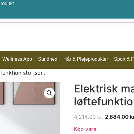
produkt
Wellness App
Sundhed
Hår & Plejeprodukter
Sport & Fr
funktion stof sort
Elektrisk 
løftefunktio
4,214.00
kr.
2,884.00
kr
Køb vare