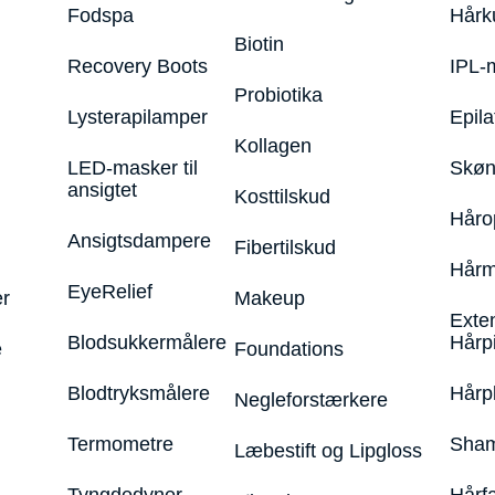
Fodspa
Hårk
Biotin
Recovery Boots
IPL-
Probiotika
Lysterapilamper
Epila
Kollagen
LED-masker til
Skøn
ansigtet
Kosttilskud
Håro
Ansigtsdampere
Fibertilskud
Hårm
EyeRelief
r
Makeup
Exte
Blodsukkermålere
Hårp
e
Foundations
Blodtryksmålere
Hårp
Negleforstærkere
Termometre
Sham
Læbestift og Lipgloss
Tyngdedyner
Hårf