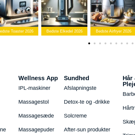
Bedste
Bedste Elkedel 2026
Bedste Airfryer 2026
Popcornmaskine 202
Wellness App
Sundhed
Hår
Plej
IPL-maskiner
Afslapningste
Barb
Massagestol
Detox-te og -drikke
Hårt
Massagesæde
Solcreme
Skæg
ine
Massagepuder
After-sun produkter