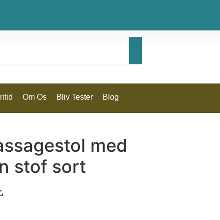
itid
Om Os
Bliv Tester
Blog
massagestol med
n stof sort
.