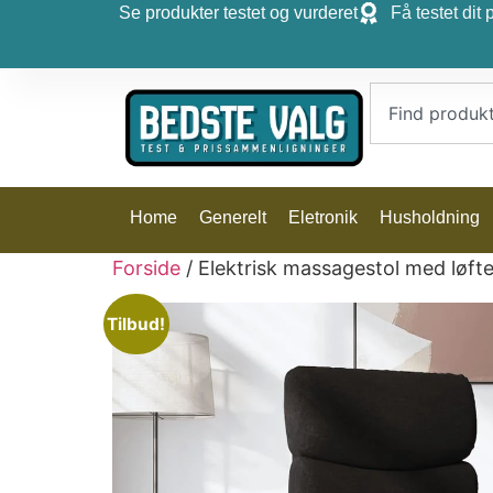
Se produkter testet og vurderet
Få testet dit 
Home
Generelt
Eletronik
Husholdning
Forside
/ Elektrisk massagestol med løfte
Tilbud!