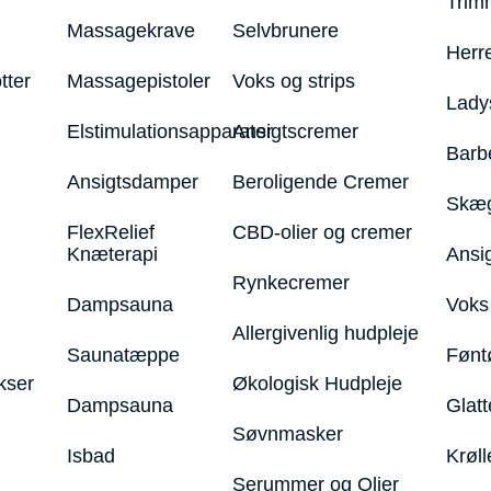
Trim
Massagekrave
Selvbrunere
Herr
tter
Massagepistoler
Voks og strips
Lady
Elstimulationsapparater
Ansigtscremer
Barb
Ansigtsdamper
Beroligende Cremer
Skæg
FlexRelief
CBD-olier og cremer
Knæterapi
Ansi
Rynkecremer
Dampsauna
Voks 
Allergivenlig hudpleje
Saunatæppe
Fønt
kser
Økologisk Hudpleje
Dampsauna
Glatt
Søvnmasker
Isbad
Krøll
Serummer og Olier