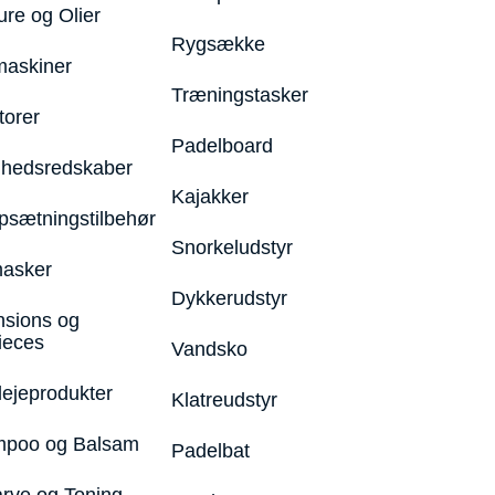
ure og Olier
Rygsække
maskiner
Træningstasker
torer
Padelboard
hedsredskaber
Kajakker
psætningstilbehør
Snorkeludstyr
asker
Dykkerudstyr
nsions og
ieces
Vandsko
lejeprodukter
Klatreudstyr
poo og Balsam
Padelbat
arve og Toning