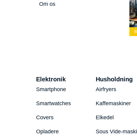
Om os
dste Led
Bedste Podcast
elygte 2026
Mikrofon 2026
Bedste Toaster 2026
Elektronik
Husholdning
Smartphone
Airfryers
Smartwatches
Kaffemaskiner
Covers
Elkedel
Opladere
Sous Vide-mask