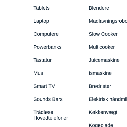
Tablets
Blendere
Laptop
Madlavningsrobo
Computere
Slow Cooker
Powerbanks
Multicooker
Tastatur
Juicemaskine
Mus
Ismaskine
Smart TV
Brødrister
Sounds Bars
Elektrisk håndmi
Trådløse
Køkkenvægt
Hovedtelefoner
Kogeplade